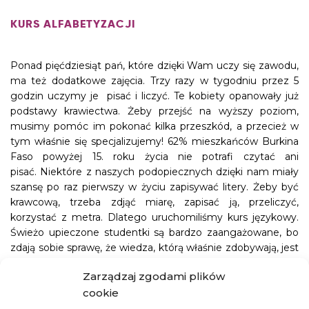
KURS ALFABETYZACJI
Ponad pięćdziesiąt pań, które dzięki Wam uczy się zawodu,
ma też dodatkowe zajęcia. Trzy razy w tygodniu przez 5
godzin uczymy je pisać i liczyć. Te kobiety opanowały już
podstawy krawiectwa. Żeby przejść na wyższy poziom,
musimy pomóc im pokonać kilka przeszkód, a przecież w
tym właśnie się spe
cjalizujemy! 62% mieszkańców Burkina
Faso powyżej 15. roku życia nie potrafi czytać ani
pisać.
Niektóre z naszych podopiecznych dzięki nam miały
szansę po raz pierwszy w życiu zapisywać litery. Żeby być
krawcową, trzeba zdjąć miarę, zapisać ją, przeliczyć,
korzystać z metra. Dlatego uruchomiliśmy kurs językowy.
Świeżo upieczone studentki są bardzo zaangażowane, bo
zdają sobie sprawę, że wiedza, którą właśnie zdobywają, jest
cenna jak złoto i przyda się nie tylko w krawiectwie.
Zarządzaj zgodami plików
W Burkina Faso dajemy nowe szanse naszym
cookie