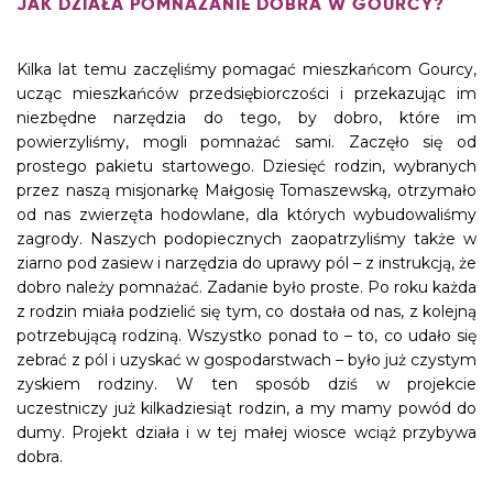
JAK DZIAŁA POMNAŻANIE DOBRA W GOURCY?
Kilka lat temu zaczęliśmy pomagać mieszkańcom Gourcy,
ucząc mieszkańców przedsiębiorczości i przekazując im
niezbędne narzędzia do tego, by dobro, które im
powierzyliśmy, mogli pomnażać sami. Zaczęło się od
prostego pakietu startowego. Dziesięć rodzin, wybranych
przez naszą misjonarkę Małgosię Tomaszewską, otrzymało
od nas zwierzęta hodowlane, dla których wybudowaliśmy
zagrody. Naszych podopiecznych zaopatrzyliśmy także w
ziarno pod zasiew i narzędzia do uprawy pól – z instrukcją, że
dobro należy pomnażać. Zadanie było proste. Po roku każda
z rodzin miała podzielić się tym, co dostała od nas, z kolejną
potrzebującą rodziną. Wszystko ponad to – to, co udało się
zebrać z pól i uzyskać w gospodarstwach – było już czystym
zyskiem rodziny. W ten sposób dziś w projekcie
uczestniczy już kilkadziesiąt rodzin, a my mamy powód do
dumy. Projekt działa i w tej małej wiosce wciąż przybywa
dobra.