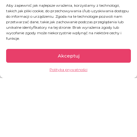
podopiecznym, ucząc ich przedsiębiorczości,
Aby zapewnić jak najlepsze wrażenia, korzystamy z technologii,
rozwijając małe biznesy i przekazując
takich jak pliki cookie, do przechowywania i/lub uzyskiwania dostępu
umiejętności. To dla mieszkańców Gourcy
do informacji o urządzeniu. Zgoda na te technologie pozwoli nam
przetwarzać dane, takie jak zachowanie podczas przeglądania lub
naprawdę więcej niż spełnienie marzeń.
unikalne identyfikatory na tej stronie. Brak wyrażenia zgody lub
wycofanie zgody może niekorzystnie wpłynąć na niektóre cechy i
funkcje.
OGRÓD
Akceptuj
Zazieleniliśmy skutecznie kawałek pustyni (3 ha),
wykopaliśmy dziesięć studni, w tym trzy głębinowe. Rośliny
Polityka prywatności
rosną, a kilkadziesiąt rodzin ma pracę, utrzymanie i nadzieję,
może żyć u siebie i na swoim. Nasi podopieczni
eksperymentują z nowymi uprawami, uczą się rolnictwa w
trudnych, prawie pustynnych warunkach, wzbogacają dietę
mieszkańców wioski, słowem z szansy, jaką dostali,
korzystają najlepiej, jak mogą.