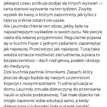
jakiegoś czasu próbuje podjąć się innych wyzwań – i
tarta stanowi wyzwanie na ten tydzień. Zwykły
wypiek do kawy, o którym zapomnimy jak tylko z
talerza zniknie ostatni okruszek.
Ale Laurinda chłonie ten obraz, jakby była na
najważniejszym wykładzie w swoim życiu. Nie piecze
ciasta dla własnej przyjemności. Regularnie pojawia
się w kuchni Foyer z jednym zadaniem: zapamiętać
jak najwięcej. Przećwiczyć jak najwięcej. Tutaj taka
wiedza oznacza możliwość zatrudnienia, a praca to
bezpieczeństwo – dach nad głową, posiłek i dostęp
do medycyny.
Dziś kuchnia pachnie limonkami. Zapach, który
jeszcze długo będzie się naszym uczennicom
kojarzył z nowymi szansami. Trudna sytuacja w
domu Laurindy zmusiła dziewczynę do przerwania
nauki w szkole podstawowej. Tak małe dziecko nie
mogło zapewnić sobie edukacji samo, a kiedy
dziewczyna już dorosła i była w stanie zarobić