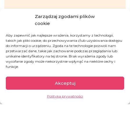
Zarządzaj zgodami plików
Państwo w zachodniej Afryce nad Oceanem
Atlantyckim. Uzyskało niepodległość od Francji 4
cookie
kwietnia 1960 r. Jeden z najbardziej stabilnych
politycznie krajów w Afryce. Pomimo tego
Aby zapewnić jak najlepsze wrażenia, korzystamy z technologii,
takich jak pliki cookie, do przechowywania i/lub uzyskiwania dostępu
pozostaje w grupie państw o najniższym stopniu
do informacji o urządzeniu. Zgoda na te technologie pozwoli nam
rozwoju społecznego. Prawie połowę
przetwarzać dane, takie jak zachowanie podczas przeglądania lub
powierzchni kraju stanowią grunty rolne, ale ich
unikalne identyfikatory na tej stronie. Brak wyrażenia zgody lub
uprawa staje się coraz trudniejsza ze względu na
wycofanie zgody może niekorzystnie wpłynąć na niektóre cechy i
funkcje.
częste szoki klimatyczne. Najwyższą
°
temperaturę odnotowano w Matam –
48,8
C
.
Akceptuj
GARŚĆ INFORMACJI:
Polityka prywatności
ok. 10%
społeczeństwa żyje poniżej
międzynarodowej granicy ubóstwa, tj.
za mniej niż 2,15 dolara dziennie