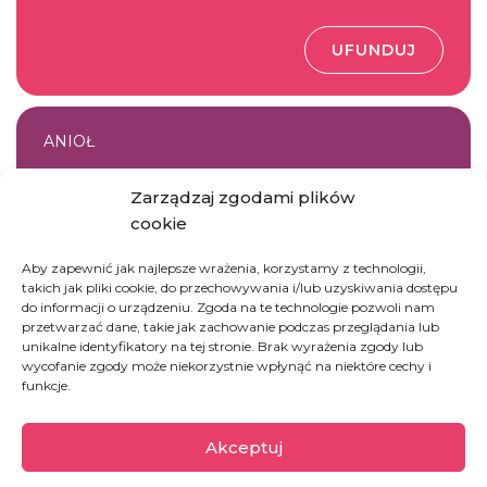
UFUNDUJ
ANIOŁ
Dołącz do drużyny Kateriny i Nikosa
Zarządzaj zgodami plików
cookie
DOŁĄCZ DO DRUŻYNY
Aby zapewnić jak najlepsze wrażenia, korzystamy z technologii,
takich jak pliki cookie, do przechowywania i/lub uzyskiwania dostępu
do informacji o urządzeniu. Zgoda na te technologie pozwoli nam
przetwarzać dane, takie jak zachowanie podczas przeglądania lub
unikalne identyfikatory na tej stronie. Brak wyrażenia zgody lub
DOBROCZYNNE
wycofanie zgody może niekorzystnie wpłynąć na niektóre cechy i
funkcje.
Podaruj cegiełkę na wytwórnie oliwy na Lesvos
Akceptuj
UFUNDUJ