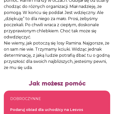
pomóc. Ramin ma łzy w oczach. Odbijał się od ściany
chodząc do różnych organizacji. Miał nadzieję, że
pomogą. W końcu się poddał. Jest wdzięczny. Ale
„dziękuję” to dla niego za mało. Prosi, żebyśmy
poczekali. Po chwili wraca z ciepłym, doskonale
przyprawionym chlebkiem. Choć tak może się
odwdzięczyć.
Nie wiemy, jak potoczą się losy Ramina. Najgorsze, że
on sam nie wie. Trzymamy kciuki. Widząc jednak
determinację, z jaką ludzie potrafią dbać tu o godną
przyszłość dla swoich najbliższych, jesteśmy pewni,
że mu się uda.
Jak możesz pomóc
DOBROCZYNNE
Podaruj obiad dla uchodźcy na Lesvos