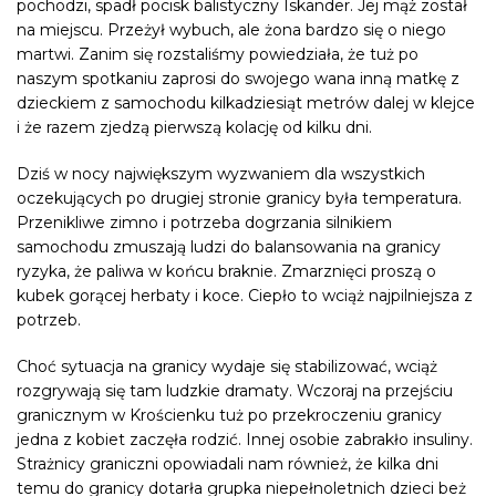
pochodzi, spadł pocisk balistyczny Iskander. Jej mąż został
na miejscu. Przeżył wybuch, ale żona bardzo się o niego
martwi. Zanim się rozstaliśmy powiedziała, że tuż po
naszym spotkaniu zaprosi do swojego wana inną matkę z
dzieckiem z samochodu kilkadziesiąt metrów dalej w klejce
i że razem zjedzą pierwszą kolację od kilku dni.
Dziś w nocy największym wyzwaniem dla wszystkich
oczekujących po drugiej stronie granicy była temperatura.
Przenikliwe zimno i potrzeba dogrzania silnikiem
samochodu zmuszają ludzi do balansowania na granicy
ryzyka, że paliwa w końcu braknie. Zmarznięci proszą o
kubek gorącej herbaty i koce. Ciepło to wciąż najpilniejsza z
potrzeb.
Choć sytuacja na granicy wydaje się stabilizować, wciąż
rozgrywają się tam ludzkie dramaty. Wczoraj na przejściu
granicznym w Krościenku tuż po przekroczeniu granicy
jedna z kobiet zaczęła rodzić. Innej osobie zabrakło insuliny.
Strażnicy graniczni opowiadali nam również, że kilka dni
temu do granicy dotarła grupka niepełnoletnich dzieci beż