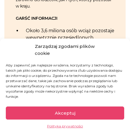
w kraju.
GARŚĆ INFORMACJI
Około 3,6 miliona osób wciąż pozostaje
wewnętrznie przesiedlonych.
Zarządzaj zgodami plików
Ponad 12,6 miliona osób bezpośrednio
cookie
dotkniętych wojną – doznali ran,
stracili bliskich, a ich domy legły w
Aby zapewnić jak najlepsze wrażenia, korzystamy z technologii,
takich jak pliki cookie, do przechowywania i/lub uzyskiwania dostępu
gruzach.
do informacji o urządzeniu. Zgoda na te technologie pozwoli nam
przetwarzać dane, takie jak zachowanie podczas przeglądania lub
Zniszczenia infrastruktury objęły
unikalne identyfikatory na tej stronie. Brak wyrażenia zgody lub
między innymi 3 600 placówek
wycofanie zgody może niekorzystnie wpłynąć na niektóre cechy i
funkcje.
edukacyjnych.
System ochrony zdrowia jest na skraju
Akceptuj
wydolności – odnotowano 2 100
ataków na placówki medyczne, w
Polityka prywatności