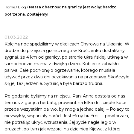
Home
/
Blog
/
Nasza obecność na granicy jest wciąż bardzo
potrzebna. Zostajemy!
01.03.2022
Kolejną noc spędziliśmy w okolicach Chyrowa na Ukrainie. W
drodze do przejścia granicznego w Krościenku dostaliśmy
sygnał, że 4 km od granicy, po stronie ukraińskiej, utknęła w
samochodzie mama z dwójką dzieci. Kobiecie zabrakło
paliwa. Całe pochłonęło ogrzewanie, którego musiała
używać przez dwa dni oczekiwania na przeprawę. Skończyło
się jej też jedzenie. Sytuacja była bardzo trudna.
Po godzinie byliśmy na miejscu. Pani Anna dostała od nas
termos z gorącą herbatą, prowiant na kilka dni, ciepłe koce i
przede wszystkim paliwo, by mogła jechać dalej. – Polacy to
niezwykły, wspaniały naród. Jesteśmy braćmi — powtarzała,
nie potrafiąc ukryć wzruszenia. Jej życie nagle legło w
gruzach, po tym jak wczoraj na dzielnicę Kijowa, z której