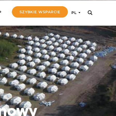
SZYBKIE WSPARCIE
P
PL
M REGULARNIE
ij nam 5!
aj efektywnie, przekazując na
c 5 zł tygodniowo
tuj Seniora
z do rodziny Seniora, wspierając
nansowo i emocjonalnie
yny Aniołów
raj pracę konkretnego misjonarza
 nowy
ostań z nim kontakcie