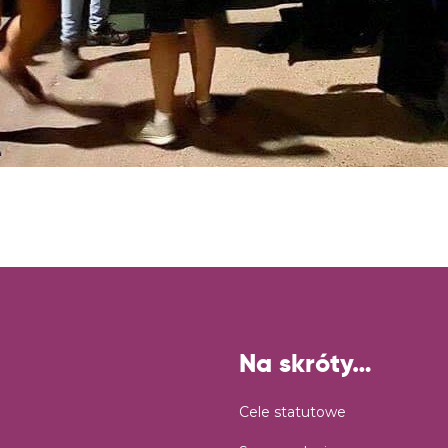
Na skróty…
Cele statutowe