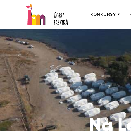
KONKURSY
P
Wyjedź z Na
Odwiedź jedno
działamy
Przybij 5 w 
Wyjedź do Gr
Żakowskim z 
Na L