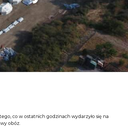
aczek dla Życia
j dziecko cierpiące z powodu
 i wspieraj edukację rodziców
tego, co w ostatnich godzinach wydarzyło się na
owy obóz.