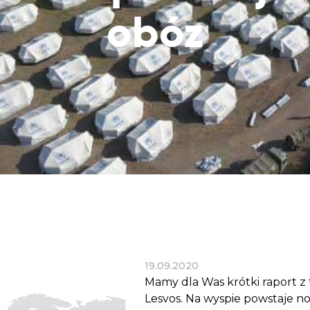
Dobroczynne24
Wiatr
Sprawdź listę miejsc, do których dociera
obóz
Zrób zakupy dla potrzebujących w
Uratu
Twoja pomoc
markecie z dobrymi uczynkami
głodu
Sprawozdania
Warzywniak Charbela
Zweryfikuj, w jaki sposób wydajemy
Zrób zakupy u niewidomego Charbela i
przekazane Darowizny
wspieraj Głodnych
Cele statutowe
Sprawdź cele naszej organizacji
Kontakt
Skontaktuj się z nami!
19.09.2020
Mamy dla Was krótki raport z 
Lesvos. Na wyspie powstaje n