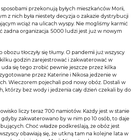
 sposobami przekonują byłych mieszkańców Morii,
nym z nich była niestety decyzja o zakazie dystrybucji
ącym wciąż na ulicach wyspy. Nie mogliśmy karmić
ć żadna organizacja. 5000 ludzi jest już w nowym
o obozu tłoczyły się tłumy. O pandemii już wszyscy
u kilku godzin zarejestrować i zakwaterować w
da się tego zrobić pewnie jeszcze przez kilka
rzygotowane przez Katerine i Nikosa jedzenie w
ych. Wieczorem pojechali pod nowy obóz. Dostali w
 którzy bez wody i jedzenia cały dzień czekali by do
isko liczy teraz 700 namiotów. Każdy jest w stanie
t gdyby zakwaterowano by w nim po 10 osób, to daje
bujących. Choć władze podkreślają, że obóz jest
zyscy obawiają się, że utkną tam na kolejne lata w