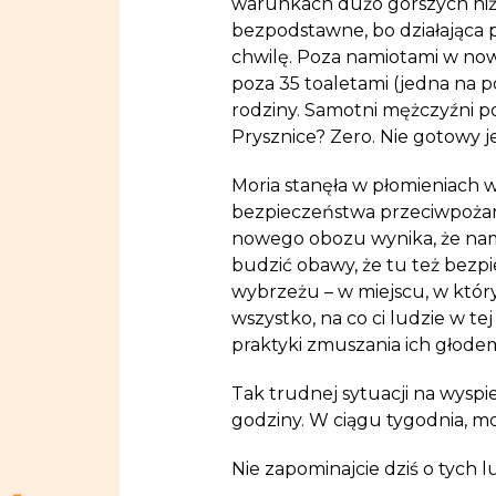
warunkach dużo gorszych niż w
bezpodstawne, bo działająca p
chwilę. Poza namiotami w now
poza 35 toaletami (jedna na p
rodziny. Samotni mężczyźni po
Prysznice? Zero. Nie gotowy j
Moria stanęła w płomieniach 
bezpieczeństwa przeciwpożar
nowego obozu wynika, że nami
budzić obawy, że tu też bezp
wybrzeżu – w miejscu, w któr
wszystko, na co ci ludzie w te
praktyki zmuszania ich głode
Tak trudnej sytuacji na wyspie
godziny. W ciągu tygodnia, mo
Nie zapominajcie dziś o tych l