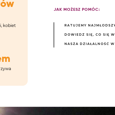
łów
JAK MOŻESZ POMÓC:
, kobiet
RATUJEMY NAJMŁODSZ
DOWIEDZ SIĘ, CO SIĘ 
NASZA DZIAŁALNOŚĆ W
em
arzywa