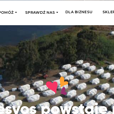
DLA BIZNESU
SKLE
POMÓŻ
SPRAWDŹ NAS
OMAGAM JEDNORAZOWO
WSPIERA
mi
Zespół Fundacji
 z miejsc, w których
Poznaj listonoszy przekazanego przez
Przekaż Kalorie
Przyb
Ciebie wsparcia
Podaruj dziecku posiłek z okazji Dnia
Pomag
7 Ogrodach
Dziecka
Jak pomagamy
pomo
ecji z Michałem
Karmimy, Leczymy, Uczymy, Dajemy
Podaruj 1,5%
Adop
Radia 357
Pracę – sprawdź co to oznacza w
Przekaż niewielką część swojego
Dołąc
praktyce
podatku naszym podopiecznym
go fi
Co już zrobiliśmy
Pilna Pomoc
Druż
Przeczytaj historie ludzi, którym już
Przekaż pomoc tam, gdzie jest teraz
Wspie
esvos powstaje
pomogliśmy
najbardziej potrzebna
i poz
Gdzie działamy