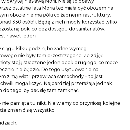
 okrytej niesławą Morii. Nie są to obawy
rzez ostatnie lata Moria też miała być obozem na
ym obozie nie ma póki co żadnej infrastruktury,
onad 330 osób!). Będą z nich mogły korzystać tylko
zostaną póki co bez dostępu do sanitariatów.
est nawet jeden.
w ciągu kilku godzin, bo żadne wymogi
owego nie były tam przestrzegane. Ze zdjęć
oty stoją stłoczone jeden obok drugiego, co może
iecznie nie będzie. Do tego usytuowanie na
ym zimą wiatr przewraca samochody – to jest
j chwili mogą liczyć. Najbardziej przerażają jednak
m do tego, by dać się tam zamknąć.
 nie pamięta tu nikt. Nie wiemy co przyniosą kolejne
że zmienić się wszystko.
udziach.