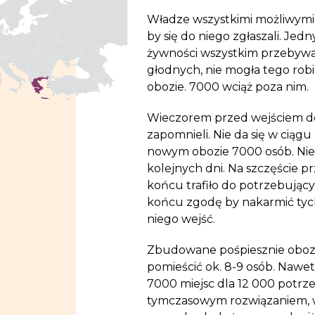
Władze wszystkimi możliwymi
by się do niego zgłaszali. Jed
żywności wszystkim przebywaj
głodnych, nie mogła tego robi
obozie. 7000 wciąż poza nim.
Wieczorem przed wejś
ciem d
zapomnieli. Nie da się w ciąg
nowym obozie 7000 osób. Nie u
kolejnych dni. Na szczęście p
końcu trafiło do potrzebując
końcu zgodę by nakarmić tych,
niego wejść.
Zbudowane pośpiesznie obozow
pomieścić ok. 8-9 osób. Nawe
7000 miejsc dla 12 000 potrze
tymczasowym rozwiązaniem, ws