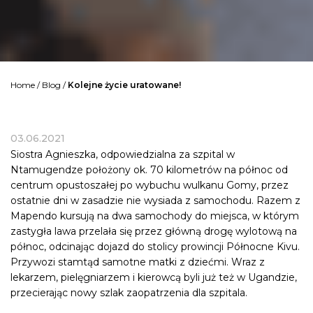
Home
/
Blog
/
Kolejne życie uratowane!
03.06.2021
Siostra Agnieszka, odpowiedzialna za szpital w
Ntamugendze położony ok. 70 kilometrów na północ od
centrum opustoszałej po wybuchu wulkanu Gomy, przez
ostatnie dni w zasadzie nie wysiada z samochodu. Razem z
Mapendo kursują na dwa samochody do miejsca, w którym
zastygła lawa przelała się przez główną drogę wylotową na
północ, odcinając dojazd do stolicy prowincji Północne Kivu.
Przywozi stamtąd samotne matki z dziećmi. Wraz z
lekarzem, pielęgniarzem i kierowcą byli już też w Ugandzie,
przecierając nowy szlak zaopatrzenia dla szpitala.