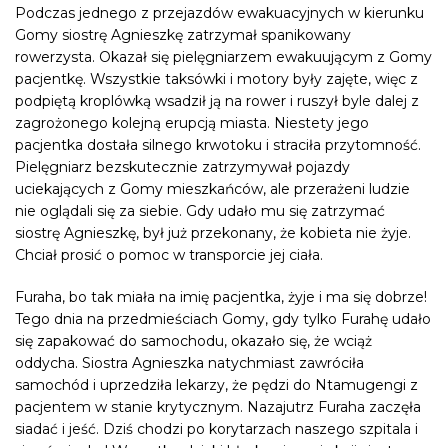
Podczas jednego z przejazdów ewakuacyjnych w kierunku
Gomy siostrę Agnieszkę zatrzymał spanikowany
rowerzysta. Okazał się pielęgniarzem ewakuującym z Gomy
pacjentkę. Wszystkie taksówki i motory były zajęte, więc z
podpiętą kroplówką wsadził ją na rower i ruszył byle dalej z
zagrożonego kolejną erupcją miasta. Niestety jego
pacjentka dostała silnego krwotoku i straciła przytomność.
Pielęgniarz bezskutecznie zatrzymywał pojazdy
uciekających z Gomy mieszkańców, ale przerażeni ludzie
nie oglądali się za siebie. Gdy udało mu się zatrzymać
siostrę Agnieszkę, był już przekonany, że kobieta nie żyje.
Chciał prosić o pomoc w transporcie jej ciała.
Furaha, bo tak miała na imię pacjentka, żyje i ma się dobrze!
Tego dnia na przedmieściach Gomy, gdy tylko Furahę udało
się zapakować do samochodu, okazało się, że wciąż
oddycha. Siostra Agnieszka natychmiast zawróciła
samochód i uprzedziła lekarzy, że pędzi do Ntamugengi z
pacjentem w stanie krytycznym. Nazajutrz Furaha zaczęła
siadać i jeść. Dziś chodzi po korytarzach naszego szpitala i