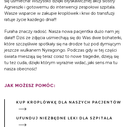
się uśmiecha! Wszystko dzięki błyskawicznej akcji siostry
Agnieszki i gotowemu do interwencji zespołowi szpitala.
Wasze wsparcie w zakupie kroplówek i krwi do transfuzji
ratuje życie każdego dnia!!!
Furaha znaczy radość. Nasza nowa pacjentka dużo nam jej
dała!!! Dziś ze zdjęcia uśmiechają się do Was dwie bohaterki,
które szczęśliwie spotkały się na drodze tuż pod dymiącym
jeszcze wulkanem Nyiragongo. Podczas gdy w tej części
świata mieszają się teraz coraz to nowe tragedie, dzieją się
tu też cuda, dzięki którym wyraźnie widać, jaki sens ma tu
nasza obecność!
JAK MOŻESZ POMÓC:
KUP KROPLÓWKĘ DLA NASZYCH PACJENTÓW
UFUNDUJ NIEZBĘDNE LEKI DLA SZPITALA