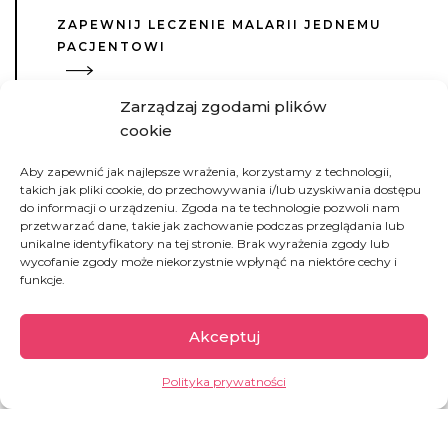
ZAPEWNIJ LECZENIE MALARII JEDNEMU
PACJENTOWI
Zarządzaj zgodami plików
cookie
Aby zapewnić jak najlepsze wrażenia, korzystamy z technologii,
takich jak pliki cookie, do przechowywania i/lub uzyskiwania dostępu
Demokratyczna
do informacji o urządzeniu. Zgoda na te technologie pozwoli nam
Republika Konga
przetwarzać dane, takie jak zachowanie podczas przeglądania lub
unikalne identyfikatory na tej stronie. Brak wyrażenia zgody lub
wycofanie zgody może niekorzystnie wpłynąć na niektóre cechy i
funkcje.
Drugi co do wielkości kraj w Afryce, kraj pełen
paradoksów. Z jednej strony bogaty w zasoby
Akceptuj
naturalne (m.in. kobalt, miedź, koltan, ropa
naftowa, diamenty, złoto), z drugiej jego
Polityka prywatności
mieszkańcy należą do najbiedniejszych na
świecie. Od dziesięcioleci Kongo pogrążone jest
w przedłużających się konfliktach, które