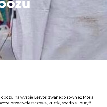
obozu
aczek dla Życia
j dziecko cierpiące z powodu
 i wspieraj edukację rodziców
obozu na wyspie Lesvos, zwanego również Moria
łaszcze przeciwdeszczowe, kurtki, spodnie i buty!!!