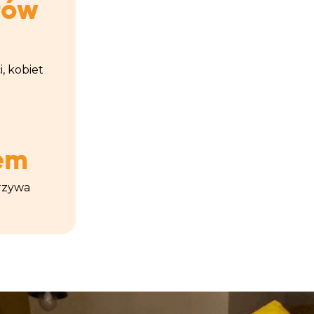
łów
, kobiet
em
arzywa