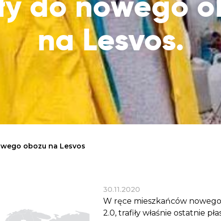
iły do nowego 
Dobroczynne24
Wiatr
Sprawdź listę miejsc, do których dociera
Zrób zakupy dla potrzebujących w
Uratu
Twoja pomoc
na Lesvos.
markecie z dobrymi uczynkami
głodu
Sprawozdania
Warzywniak Charbela
Zweryfikuj, w jaki sposób wydajemy
Zrób zakupy u niewidomego Charbela i
przekazane Darowizny
wspieraj Głodnych
Cele statutowe
Sprawdź cele naszej organizacji
Kontakt
Skontaktuj się z nami!
 nowego obozu na Lesvos
30.11.2020
W ręce mieszkańców nowego 
2.0, trafiły właśnie ostatnie p