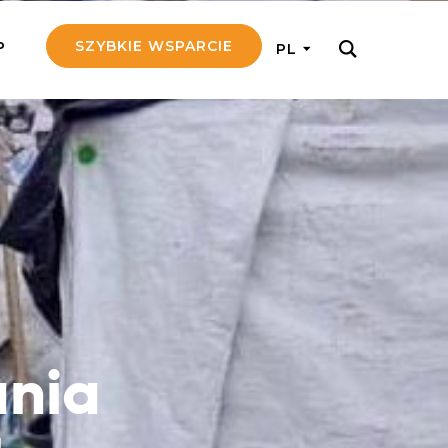
SZYBKIE WSPARCIE
P
PL
M REGULARNIE
ij nam 5!
aj efektywnie, przekazując na
c 5 zł tygodniowo
tuj Seniora
z do rodziny Seniora, wspierając
nansowo i emocjonalnie
ania
yny Aniołów
raj pracę konkretnego misjonarza
ostań z nim kontakcie