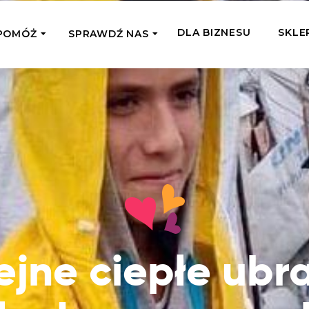
DLA BIZNESU
SKLE
POMÓŻ
SPRAWDŹ NAS
OMAGAM JEDNORAZOWO
WSPIERA
mi
Zespół Fundacji
 z miejsc, w których
Poznaj listonoszy przekazanego przez
Przekaż Kalorie
Przyb
Ciebie wsparcia
Podaruj dziecku posiłek z okazji Dnia
Pomag
7 Ogrodach
Dziecka
Jak pomagamy
pomo
ecji z Michałem
Karmimy, Leczymy, Uczymy, Dajemy
Podaruj 1,5%
Adop
Radia 357
Pracę – sprawdź co to oznacza w
Przekaż niewielką część swojego
Dołąc
praktyce
podatku naszym podopiecznym
go fi
Co już zrobiliśmy
ejne ciepłe ubr
Pilna Pomoc
Druż
Przeczytaj historie ludzi, którym już
Przekaż pomoc tam, gdzie jest teraz
Wspie
pomogliśmy
najbardziej potrzebna
i poz
Gdzie działamy