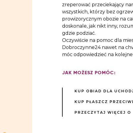
zreperować przeciekający nami
wszystkich, którzy bez ogrzew
prowizorycznym obozie na całą 
doskonale, jak nikt inny, rozum
gdzie podziać.
Oczywiście na pomoc dla mies
Dobroczynne24 nawet na chwil
móc odpowiedzieć na kolejne 
JAK MOŻESZ POMÓC:
KUP OBIAD DLA UCHOD
KUP PŁASZCZ PRZECI
PRZECZYTAJ WIĘCEJ O 