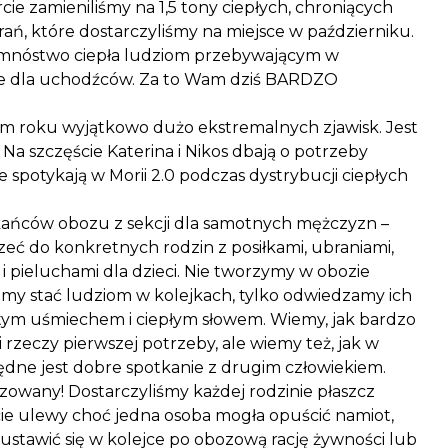
e zamieniliśmy na 1,5 tony ciepłych, chroniących
ań, które dostarczyliśmy na miejsce w październiku.
 mnóstwo ciepła ludziom przebywającym w
ie dla uchodźców. Za to Wam dziś BARDZO
m roku wyjątkowo dużo ekstremalnych zjawisk. Jest
 Na szczęście Katerina i Nikos dbają o potrzeby
e spotykają w Morii 2.0 podczas dystrybucji ciepłych
kańców obozu z sekcji dla samotnych mężczyzn –
ć do konkretnych rodzin z posiłkami, ubraniami,
i pieluchami dla dzieci. Nie tworzymy w obozie
emy stać ludziom w kolejkach, tylko odwiedzamy ich
y tym uśmiechem i ciepłym słowem. Wiemy, jak bardzo
 rzeczy pierwszej potrzeby, ale wiemy też, jak w
dne jest dobre spotkanie z drugim człowiekiem.
lizowany! Dostarczyliśmy każdej rodzinie płaszcz
ie ulewy choć jedna osoba mogła opuścić namiot,
ustawić się w kolejce po obozową rację żywności lub