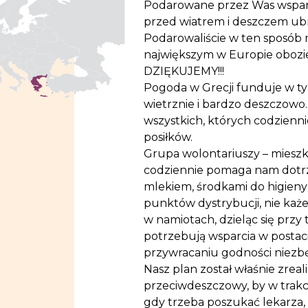
Podarowane przez Was wsparci
przed wiatrem i deszczem ubr
Podarowaliście w ten sposób
największym w Europie oboz
DZIĘKUJEMY!!!
Pogoda w Grecji funduje w ty
wietrznie i bardzo deszczowo.
wszystkich, których codzienni
posiłków.
Grupa wolontariuszy – miesz
codziennie pomaga nam dotrze
mlekiem, środkami do higieny 
punktów dystrybucji, nie każ
w namiotach, dzieląc się prz
potrzebują wsparcia w postaci
przywracaniu godności niezbę
Nasz plan został właśnie zrea
przeciwdeszczowy, by w trakc
gdy trzeba poszukać lekarza, 