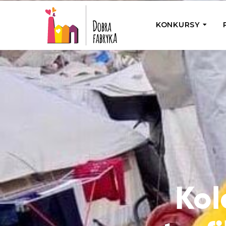
KONKURSY
P
Wyjedź z Na
Odwiedź jedno
działamy
Przybij 5 w 
Wyjedź do Gr
Żakowskim z 
Kol