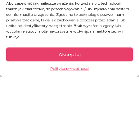
Aby zapewnić jak najlepsze wrażenia, korzystamy z technologii,
wewnętrznie przesiedlonych.
takich jak pliki cookie, do przechowywania i/lub uzyskiwania dostępu
do informacji o urządzeniu. Zgoda na te technologie pozwoli nam
Ponad 12,6 miliona osób bezpośrednio
przetwarzać dane, takie jak zachowanie podczas przeglądania lub
dotkniętych wojną – doznali ran,
unikalne identyfikatory na tej stronie. Brak wyrażenia zgody lub
wycofanie zgody może niekorzystnie wpłynąć na niektóre cechy i
stracili bliskich, a ich domy legły w
funkcje.
gruzach.
Zniszczenia infrastruktury objęły
Akceptuj
między innymi 3 600 placówek
edukacyjnych.
Polityka prywatności
System ochrony zdrowia jest na skraju
wydolności – odnotowano 2 100
ataków na placówki medyczne, w
których zginęło co najmniej 197 osób,
w tym lekarze i pacjenci, a wielu
innych zostało rannych.