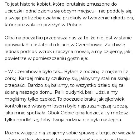
To jest historia kobiet, które, brutalnie zmuszone do
ucieczki i odnalezienia się obcym miejscu – nie poddały się,
a swoją potrzebę działania przekuły w tworzenie rękodzieła,
które pozwala im przeżyć w Polsce.
Olha na początku przeprasza nas za to, że nie jest w stanie
opowiadać o ostatnich dniach w Czernihowie. Za chwilę
jednak podnosi wzrok i zaczyna mówić, a my czujemy, jak
powietrze w pomieszczeniu gęstnieje:
– W Czernihowie było tak… Byłam z rodziną, z mężem i z
córką. Każdej minuty czuliśmy się, jakbyśmy stali na skraju
przepaści. Bardzo się baliśmy, to wszystko działo się za
ścianą naszego domu. Palili budynki, brali ludzi, a my
mogliśmy tylko czekać. To poczucie braku jakiejkolwiek
kontroli nad własnym losem było najstraszniejszą rzeczą,
jaka mnie spotkała. Obok Ciebie giną ludzie, a Ty możesz
tylko modlić się, żeby Twoja rodzina nie była następna.
Rozmawiając z nią zdajemy sobie sprawę z tego, że widziała
już wszystkie okropieństwa wojny, choć nie o wszystkich