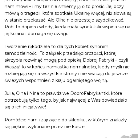
nam mówi – i my też nie śmiemy ją o to prosić. Jej oczy
mówią o tragedii, która spotkała Ukrainę więcej, niż słowa są
w stanie przekazać. Ale Olha nie przestaje szydełkować.
Robi to dopiero wtedy, kiedy mały synek Julii wspina się na
jej kolana i domaga się uwagi.
Tworzenie rękodzieła to dla tych kobiet synonim
samodzielności. To zalążek przedsiębiorczości, której
skrzydła rozwinąć mogą pod opieką Dobrej Fabryki – czyli
Waszą! To w końcu namiastka normalności, kiedy myśli nie
rozbiegają się na wszystkie strony i nie wracają do jeszcze
świeżych wspomnień z kraju ogarniętego wojną.
Julia, Olha i Nina to prawdziwe DobroFabrykantki, które
potrzebują tylko tego, by jak najwięcej z Was dowiedziało
się o ich inicjatywie!
Pomóżcie nam i zajrzyjcie do sklepiku, w którym znalazły
się piękne, wykonane przez nie kosze.