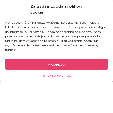
kryzysami humanitarnymi, biedą, głodem i
Zarządzaj zgodami plików
brakiem perspektyw na przyszłość.
Docieramy
cookie
z pomocą humanitarną i rozwojową do blisko
140 000 osób
rocznie, odpowiadając na
Aby zapewnić jak najlepsze wrażenia, korzystamy z technologii,
najpilniejsze potrzeby mieszkańców krajów, w
takich jak pliki cookie, do przechowywania i/lub uzyskiwania dostępu
których bieda, wojny i kryzysy humanitarne
do informacji o urządzeniu. Zgoda na te technologie pozwoli nam
odbierają ludziom
zdrowie, godność i życie.
przetwarzać dane, takie jak zachowanie podczas przeglądania lub
unikalne identyfikatory na tej stronie. Brak wyrażenia zgody lub
wycofanie zgody może niekorzystnie wpłynąć na niektóre cechy i
To podopieczni naszych
11 projektów
w
10
funkcje.
krajach
:
Polska
– warszawscy bezdomni,
Akceptuj
którym co roku przekazujemy Ciepłą
Pakę, by mogli się ogrzać w czasie
Polityka prywatności
mrozu;
Bangladesz
– ofiary czystek
etnicznych w Birmie, ludzie od lat
koczujący w największym na świecie
obozie dla uchodźców;