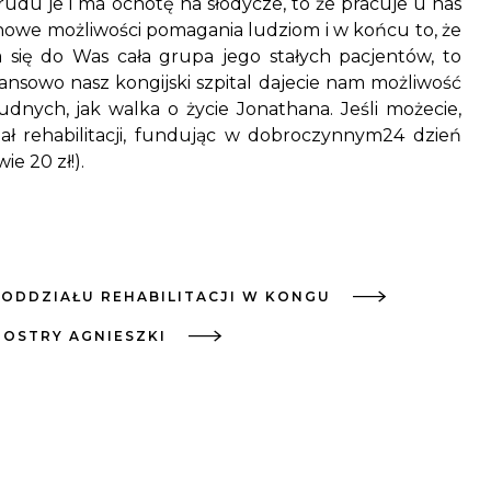
trudu je i ma ochotę na słodycze, to że pracuje u nas
e nowe możliwości pomagania ludziom i w końcu to, że
a się do Was cała grupa jego stałych pacjentów, to
nansowo nasz kongijski szpital dajecie nam możliwość
rudnych, jak walka o życie Jonathana. Jeśli możecie,
ał rehabilitacji, fundując w dobroczynnym24 dzień
ie 20 zł!).
 ODDZIAŁU REHABILITACJI W KONGU
IOSTRY AGNIESZKI