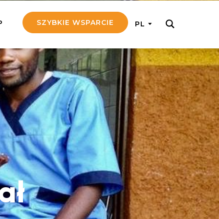
SZYBKIE WSPARCIE
P
PL
M REGULARNIE
ij nam 5!
aj efektywnie, przekazując na
c 5 zł tygodniowo
tuj Seniora
z do rodziny Seniora, wspierając
nansowo i emocjonalnie
ał
yny Aniołów
raj pracę konkretnego misjonarza
ostań z nim kontakcie