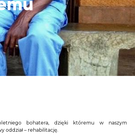
wemu
aczek dla Życia
j dziecko cierpiące z powodu
 i wspieraj edukację rodziców
cioletniego bohatera, dzięki któremu w naszym
 oddział – rehabilitację.