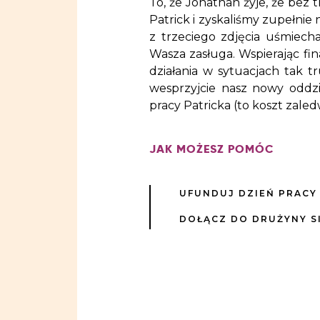
To, że Jonathan żyje, że bez 
Patrick i zyskaliśmy zupełni
z trzeciego zdjęcia uśmiech
Wasza zasługa. Wspierając fi
działania w sytuacjach tak t
wesprzyjcie nasz nowy oddzi
pracy Patricka (to koszt zaledw
JAK MOŻESZ POMÓC
UFUNDUJ DZIEŃ PRACY
DOŁĄCZ DO DRUŻYNY S