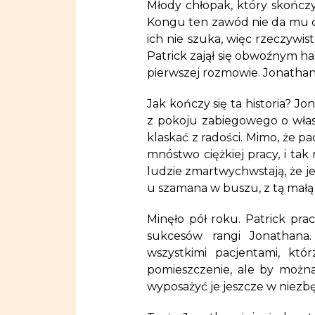
Młody chłopak, który skończ
Kongu ten zawód nie da mu ch
ich nie szuka, więc rzeczywi
Patrick zajął się obwoźnym h
pierwszej rozmowie. Jonathan 
Jak kończy się ta historia? Jo
z pokoju zabiegowego o własny
klaskać z radości. Mimo, że pa
mnóstwo ciężkiej pracy, i ta
ludzie zmartwychwstają, że je
u szamana w buszu, z tą małą r
Minęło pół roku. Patrick pra
sukcesów rangi Jonathana.
wszystkimi pacjentami, któ
pomieszczenie, ale by można
wyposażyć je jeszcze w niezb