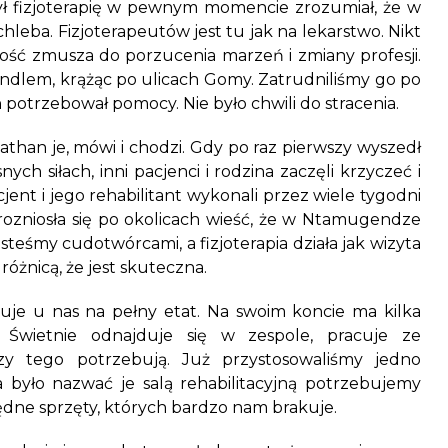
ył fizjoterapię w pewnym momencie zrozumiał, że w
leba. Fizjoterapeutów jest tu jak na lekarstwo. Nikt
stość zmusza do porzucenia marzeń i zmiany profesji.
andlem, krążąc po ulicach Gomy. Zatrudniliśmy go po
potrzebował pomocy. Nie było chwili do stracenia.
nathan je, mówi i chodzi. Gdy po raz pierwszy wyszedł
ch siłach, inni pacjenci i rodzina zaczęli krzyczeć i
cjent i jego rehabilitant wykonali przez wiele tygodni
k rozniosła się po okolicach wieść, że w Ntamugendze
steśmy cudotwórcami, a fizjoterapia działa jak wizyta
óżnicą, że jest skuteczna.
cuje u nas na pełny etat. Na swoim koncie ma kilka
 Świetnie odnajduje się w zespole, pracuje ze
rzy tego potrzebują. Już przystosowaliśmy jedno
 było nazwać je salą rehabilitacyjną potrzebujemy
ędne sprzęty, których bardzo nam brakuje.