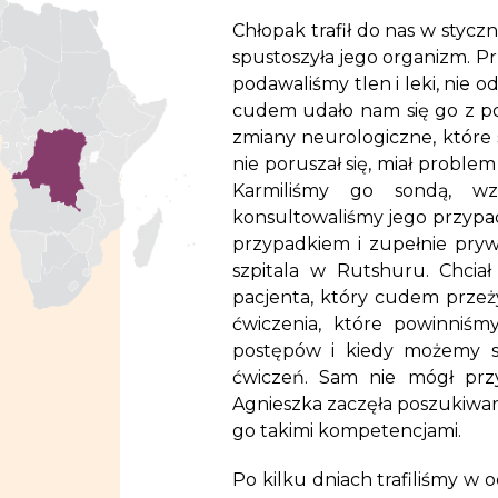
Chłopak trafił do nas w styc
spustoszyła jego organizm. Pr
podawaliśmy tlen i leki, nie o
cudem udało nam się go z pow
zmiany neurologiczne, które
nie poruszał się, miał probl
Karmiliśmy go sondą, wz
konsultowaliśmy jego przypade
przypadkiem i zupełnie prywa
szpitala w Rutshuru. Chcia
pacjenta, który cudem przeż
ćwiczenia, które powinniśm
postępów i kiedy możemy si
ćwiczeń. Sam nie mógł przyj
Agnieszka zaczęła poszukiwania
go takimi kompetencjami.
Po kilku dniach trafiliśmy w o