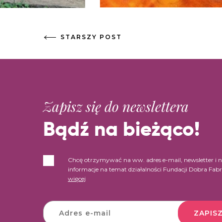
STARSZY POST
Zapisz się do newslettera
Bądź na bieżąco!
Chcę otrzymywać na ww. adres e-mail, newsletter i 
informacje na temat działalności Fundacji Dobra Fab
więcej
ZAPISZ