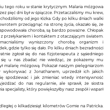
zniu tego roku w stanie krytycznym. Malaria mózgowa
zez pięć dni był w śpiączce. Przetaczaliśmy mu krew,
dchodziliśmy od jego łóżka. Gdy po kilku dniach walki
rotem przeciągnąć na stronę życia, okazało się, że
 spowodowała choroba, są bardzo poważne. Chłopak
em z przełykaniem i kontaktem z otaczającym światem.
macnialiśmy wyniszczony chorobą organizm i
k, gdzie tylko się dało. Po kilku dniach bezradności
tnie zgłosił się do nas fizjoterapeuta z sąsiedniego
ł się u nas zbadać nie wiedząc, że pokażemy mu
ył malarię mózgową. Pokazał naszym pielęgniarzom
y wykonywać z Jonathanem, uprzedził ich jakich
ę spodziewać i jak zmieniać wtedy intensywność
eżdżać do nas regularnie, ale sprawił, że siostra
 specjalisty, który powiększyłby nasz zespół i wsparł
dległej o kilkadziesiąt kilometrów Gomie na Patricka.