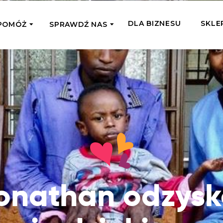
DLA BIZNESU
SKLE
POMÓŻ
SPRAWDŹ NAS
OMAGAM JEDNORAZOWO
WSPIERA
mi
Zespół Fundacji
 z miejsc, w których
Poznaj listonoszy przekazanego przez
Przekaż Kalorie
Przyb
Ciebie wsparcia
Podaruj dziecku posiłek z okazji Dnia
Pomag
7 Ogrodach
Dziecka
Jak pomagamy
pomo
ecji z Michałem
Karmimy, Leczymy, Uczymy, Dajemy
Podaruj 1,5%
Adop
Radia 357
Pracę – sprawdź co to oznacza w
Przekaż niewielką część swojego
Dołąc
praktyce
podatku naszym podopiecznym
go fi
Co już zrobiliśmy
onathan odzysk
Pilna Pomoc
Druż
Przeczytaj historie ludzi, którym już
Przekaż pomoc tam, gdzie jest teraz
Wspie
pomogliśmy
najbardziej potrzebna
i poz
Gdzie działamy