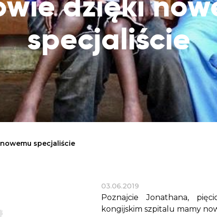
owie dzięki no
Dobroczynne24
Wiatr
Sprawdź listę miejsc, do których dociera
Zrób zakupy dla potrzebujących w
Uratu
Twoja pomoc
specjaliście
markecie z dobrymi uczynkami
głodu
Sprawozdania
Warzywniak Charbela
Zweryfikuj, w jaki sposób wydajemy
Zrób zakupy u niewidomego Charbela i
przekazane Darowizny
wspieraj Głodnych
Cele statutowe
Sprawdź cele naszej organizacji
Kontakt
Skontaktuj się z nami!
 nowemu specjaliście
03.06.2019
Poznajcie Jonathana, pię
kongijskim szpitalu mamy nowy