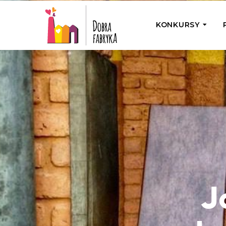
KONKURSY
P
Wyjedź z Na
Odwiedź jedno
działamy
Przybij 5 w 
Wyjedź do Gr
Żakowskim z 
J