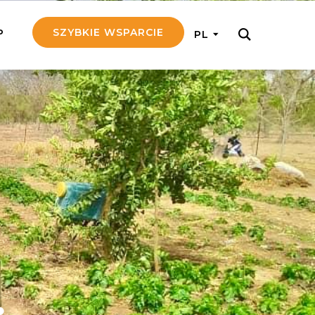
SZYBKIE WSPARCIE
P
PL
M REGULARNIE
ij nam 5!
aj efektywnie, przekazując na
c 5 zł tygodniowo
tuj Seniora
z do rodziny Seniora, wspierając
nansowo i emocjonalnie
yny Aniołów
raj pracę konkretnego misjonarza
ostań z nim kontakcie