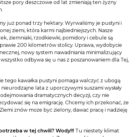
ótsze pory deszczowe od lat zmieniają ten żyzny
h.
śmy już ponad trzy hektary. Wyrwaliśmy je pustyni i
onej ziemi, która karmi najbiedniejszych. Nasze
zek, ziemniaki, rzod
kiewki, pomidory i cebule są
 prawie 200 kilometrów stolicy. Uprawa, wydobycie
necznej, nowy system nawadniania minimalizujący
– wszystko odbywa się u nas z poszanowaniem dla Tej,
nie tego kawałka pustyni pomaga walczyć z ubogą
ch nieurodzajne lata z uporczywymi suszami wysłały
podejmowania dramatycznych decyzji, czy nie
decydować się na emigrację. Chcemy ich przekonać, że
Ziemi znów może być zielony, dawać pracę i nadzieję
otrzeba w tej chwili? Wody!!!
Tu niestety klimat