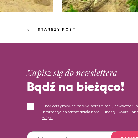
STARSZY POST
Zapisz się do newslettera
Bądź na bieżąco!
Chcę otrzymywać na ww. adres e-mail, newsletter i 
informacje na temat działalności Fundacji Dobra Fab
więcej