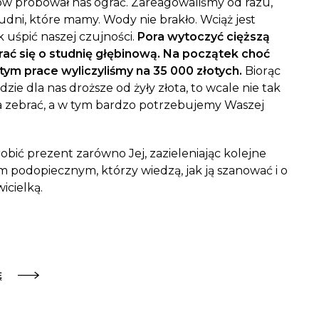
nów próbował nas ograć. Zareagowaliśmy od razu,
tudni, które mamy. Wody nie brakło. Wciąż jest
k uśpić naszej czujności.
Pora wytoczyć cięższą
rać się o studnię głębinową.
Na początek choć
tym prace wyliczyliśmy na 35 000 złotych.
Biorąc
zie dla nas droższe od żyły złota, to wcale nie tak
a zebrać, a w tym bardzo potrzebujemy Waszej
obić prezent zarówno Jej, zazieleniając kolejne
ym podopiecznym, którzy wiedzą, jak ją szanować i o
wicielką.
Ę