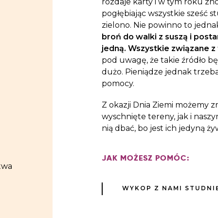
rozdaje karty i w tym roku z
pogłębiając wszystkie sześć s
zielono. Nie powinno to jedna
broń do walki z suszą i posta
jedną. Wszystkie związane z 
pod uwagę, że takie źródło będ
dużo. Pieniądze jednak trzeb
pomocy.
Z okazji Dnia Ziemi możemy zr
wyschnięte tereny, jak i nasz
nią dbać, bo jest ich jedyną ży
JAK MOŻESZ POMÓC:
twa
WYKOP Z NAMI STUDNI