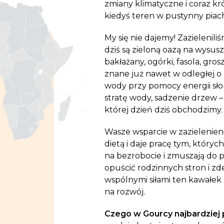
zmiany klimatyczne i coraz kr
kiedyś teren w pustynny piac
My się nie dajemy! Zazielenili
dziś są zieloną oazą na wysusz
bakłażany, ogórki, fasola, gros
znane już nawet w odległej o
wody przy pomocy energii sło
stratę wody, sadzenie drzew 
której dzień dziś obchodzimy.
Wasze wsparcie w zazielenie
dietą i daje pracę tym, który
na bezrobocie i zmuszają do 
opuścić rodzinnych stron i z
wspólnymi siłami ten kawałek 
na rozwój.
Czego w Gourcy najbardziej p