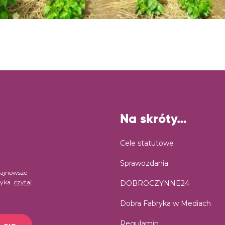
Na skróty…
Cele statutowe
Sprawozdania
najnowsze
ryka.
czytaj
DOBROCZYNNE24
Dobra Fabryka w Mediach
Regulamin