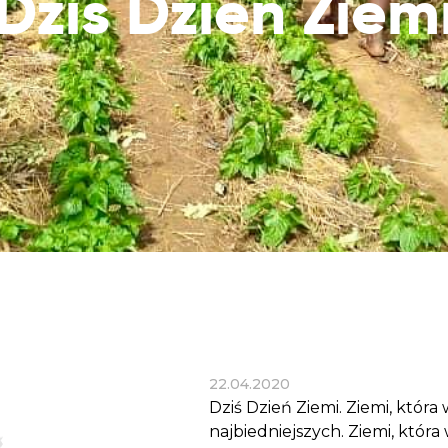
Dziś Dzień Ziem
Dobroczynne24
Wiatr
Sprawdź listę miejsc, do których dociera
Zrób zakupy dla potrzebujących w
Uratu
Twoja pomoc
markecie z dobrymi uczynkami
głodu
Sprawozdania
Warzywniak Charbela
Zweryfikuj, w jaki sposób wydajemy
Zrób zakupy u niewidomego Charbela i
przekazane Darowizny
wspieraj Głodnych
Cele statutowe
Sprawdź cele naszej organizacji
Kontakt
Skontaktuj się z nami!
22.04.2020
Dziś Dzień Ziemi. Ziemi, któr
najbiedniejszych. Ziemi, która