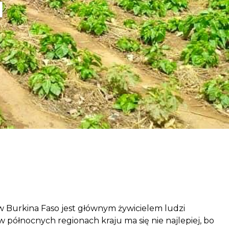
i
aczek dla Życia
j dziecko cierpiące z powodu
 i wspieraj edukację rodziców
a w Burkina Faso jest głównym żywicielem ludzi
 w północnych regionach kraju ma się nie najlepiej, bo