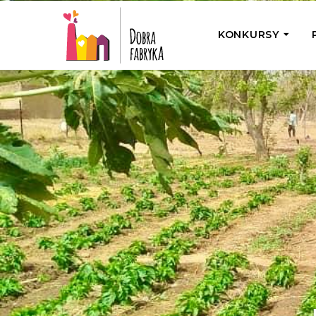
KONKURSY
P
Wyjedź z Na
Odwiedź jedno
działamy
Przybij 5 w 
Wyjedź do Gr
Żakowskim z 