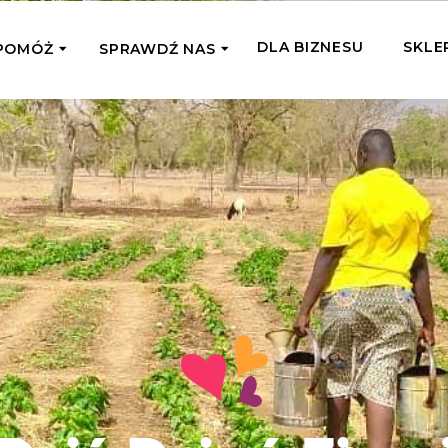
DLA BIZNESU
SKLE
POMÓŻ
SPRAWDŹ NAS
OMAGAM JEDNORAZOWO
WSPIERA
mi
Zespół Fundacji
 z miejsc, w których
Poznaj listonoszy przekazanego przez
Przekaż Kalorie
Przyb
Ciebie wsparcia
Podaruj dziecku posiłek z okazji Dnia
Pomag
7 Ogrodach
Dziecka
Jak pomagamy
pomo
ecji z Michałem
Karmimy, Leczymy, Uczymy, Dajemy
Podaruj 1,5%
Adop
Radia 357
Pracę – sprawdź co to oznacza w
Przekaż niewielką część swojego
Dołąc
praktyce
podatku naszym podopiecznym
go fi
Co już zrobiliśmy
Pilna Pomoc
Druż
Przeczytaj historie ludzi, którym już
Przekaż pomoc tam, gdzie jest teraz
Wspie
pomogliśmy
najbardziej potrzebna
i poz
Gdzie działamy