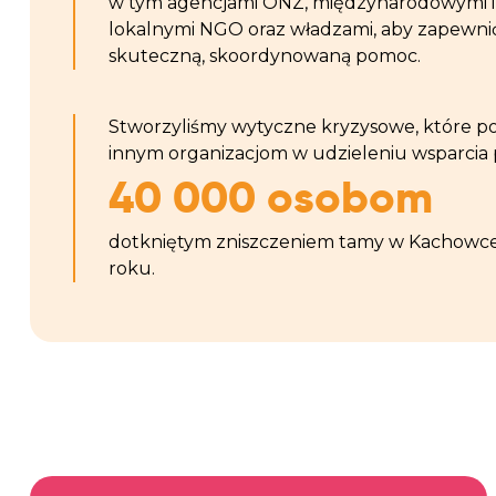
w tym agencjami ONZ, międzynarodowymi i
lokalnymi NGO oraz władzami, aby zapewni
skuteczną, skoordynowaną pomoc.
Stworzyliśmy wytyczne kryzysowe, które 
innym organizacjom w udzieleniu wsparcia
40 000 osobom
dotkniętym zniszczeniem tamy w Kachowc
roku.