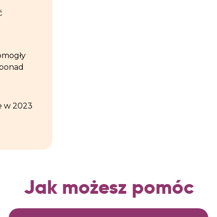
ć
pomogły
 ponad
e w 2023
Jak możesz pomóc