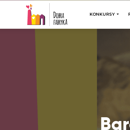
KONKURSY
P
Wyjedź z Na
Odwiedź jedno
działamy
Przybij 5 w 
Wyjedź do Gr
Żakowskim z 
Bar