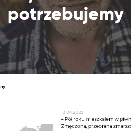
Dobroczynne24
Wiatr
Sprawdź listę miejsc, do których dociera
potrzebujemy
Zrób zakupy dla potrzebujących w
Uratu
Twoja pomoc
markecie z dobrymi uczynkami
głodu
Sprawozdania
Warzywniak Charbela
Zweryfikuj, w jaki sposób wydajemy
Zrób zakupy u niewidomego Charbela i
przekazane Darowizny
wspieraj Głodnych
Cele statutowe
Sprawdź cele naszej organizacji
Kontakt
Skontaktuj się z nami!
emy
13.04.2023
– Pół roku mieszkałem w piwni
Zmęczona, przeorana zmarszc