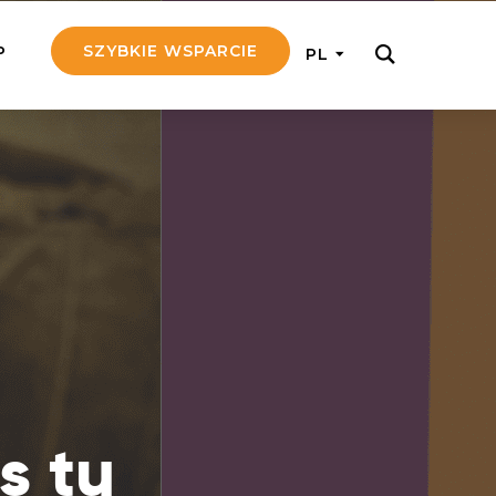
SZYBKIE WSPARCIE
P
PL
M REGULARNIE
ij nam 5!
aj efektywnie, przekazując na
c 5 zł tygodniowo
tuj Seniora
z do rodziny Seniora, wspierając
nansowo i emocjonalnie
yny Aniołów
raj pracę konkretnego misjonarza
s tu
ostań z nim kontakcie