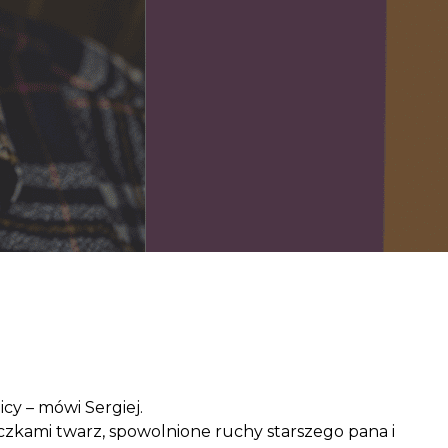
aczek dla Życia
j dziecko cierpiące z powodu
 i wspieraj edukację rodziców
cy – mówi Sergiej.
zkami twarz, spowolnione ruchy starszego pana i