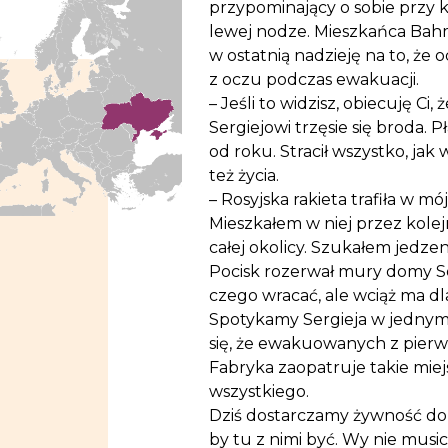
przypominający o sobie przy
lewej nodze. Mieszkańca Bah
w ostatnią nadzieję na to, że o
z oczu podczas ewakuacji.
– Jeśli to widzisz, obiecuję Ci
Sergiejowi trzęsie się broda. 
od roku. Stracił wszystko, ja
też życia.
– Rosyjska rakieta trafiła w mó
Mieszkałem w niej przez kole
całej okolicy. Szukałem jedzen
Pocisk rozerwał mury domy Ser
czego wracać, ale wciąż ma dl
Spotykamy Sergieja w jednym
się, że ewakuowanych z pierwsz
Fabryka zaopatruje takie miej
wszystkiego.
Dziś dostarczamy żywność do 
by tu z nimi być. Wy nie music