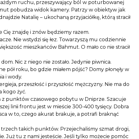
 każdym ruchu, przeszywający ból w poturbowanej
mut pobudza widok kamery. Patrzy w obiektyw jak
dnajdzie Natalię – ukochaną przyjaciółkę, którą stracił
, że Cię znajdę i znów będziemy razem.
Płacze. Nie wstydzi się łez. Towarzyszą mu codziennie
k większość mieszkańców Bahmut. O mało co nie stracił
j dom. Nic z niego nie zostało. Jedynie piwnica.
jne pół roku, bo gdzie miałem pójść? Domy płonęły w
ia i wody.
gieja, przeszłość i przyszłość mężczyzny. Nie ma do
a kogo żyć.
 z punktów czasowego pobytu w Dniprze. Szacuje
ej linii frontu jest w mieście 300-400 tysięcy. Dobra
sca w to, czego akurat brakuje, a potrafi braknąć
trzech takich punktów. Przejechaliśmy szmat drogi,
ie. Już tu z nami jesteście. Jeśli tylko możecie pomóc