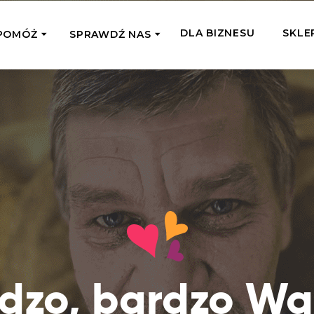
DLA BIZNESU
SKLE
POMÓŻ
SPRAWDŹ NAS
OMAGAM JEDNORAZOWO
WSPIERA
mi
Zespół Fundacji
 z miejsc, w których
Poznaj listonoszy przekazanego przez
Przekaż Kalorie
Przyb
Ciebie wsparcia
Podaruj dziecku posiłek z okazji Dnia
Pomag
7 Ogrodach
Dziecka
Jak pomagamy
pomo
ecji z Michałem
Karmimy, Leczymy, Uczymy, Dajemy
Podaruj 1,5%
Adop
Radia 357
Pracę – sprawdź co to oznacza w
Przekaż niewielką część swojego
Dołąc
praktyce
podatku naszym podopiecznym
go fi
Co już zrobiliśmy
Pilna Pomoc
Druż
Przeczytaj historie ludzi, którym już
Przekaż pomoc tam, gdzie jest teraz
Wspie
dzo, bardzo Wa
pomogliśmy
najbardziej potrzebna
i poz
Gdzie działamy