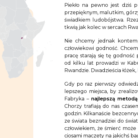
Piekło na pewno jest dziś p
przepięknym, malutkim, górz
świadkiem ludobójstwa. Rzezi
tkwią jak kolec w sercach Rw
Nie chcemy jednak kontempl
człowiekowi godność. Chcem
pracę starają się tę godność
od kilku lat prowadzi w Kab
Rwandzie. Dwadzieścia łóżek, 
Gdy po raz pierwszy odwiedz
lepszego miejsca, by zreali
Fabryka –
najlepszą metodą
Chorzy trafiają do nas czasem 
godzin. Kilkanaście bezcenny
ze świata beznadziei do świa
człowiekiem, że śmierć może 
ciosami maczety na jakichś b