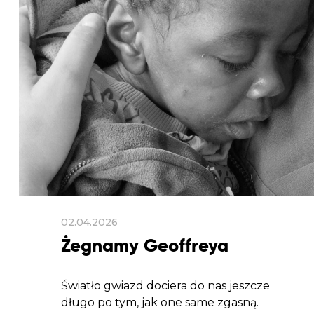
02.04.2026
Żegnamy Geoffreya
Światło gwiazd dociera do nas jeszcze
długo po tym, jak one same zgasną.