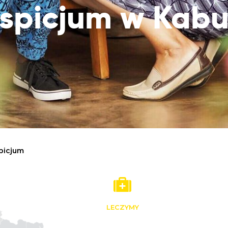
spicjum w Kab
Dobroczynne24
Wiatr
Sprawdź listę miejsc, do których dociera
Zrób zakupy dla potrzebujących w
Uratu
Twoja pomoc
markecie z dobrymi uczynkami
głodu
Sprawozdania
Warzywniak Charbela
Zweryfikuj, w jaki sposób wydajemy
Zrób zakupy u niewidomego Charbela i
przekazane Darowizny
wspieraj Głodnych
Cele statutowe
Sprawdź cele naszej organizacji
Kontakt
Skontaktuj się z nami!
picjum
LECZYMY