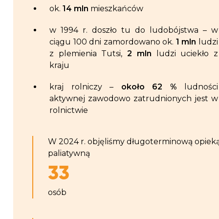
ok.
14 mln
mieszkańców
w 1994 r. doszło tu do ludobójstwa – w
ciągu 100 dni zamordowano ok.
1 mln
ludzi
z plemienia Tutsi,
2 mln
ludzi uciekło z
kraju
kraj rolniczy –
około 62 %
ludności
aktywnej zawodowo zatrudnionych jest w
rolnictwie
W 2024 r. objęliśmy długoterminową opiek
paliatywną
33
osób