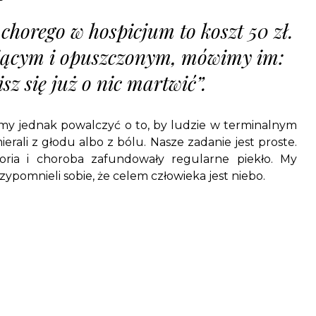
chorego w hospicjum to koszt 50 zł.
iącym i opuszczonym, mówimy im:
sz się już o nic martwić”.
my jednak powalczyć o to, by ludzie w terminalnym
erali z głodu albo z bólu. Nasze zadanie jest proste.
toria i choroba zafundowały regularne piekło. My
rzypomnieli sobie, że celem człowieka jest niebo.