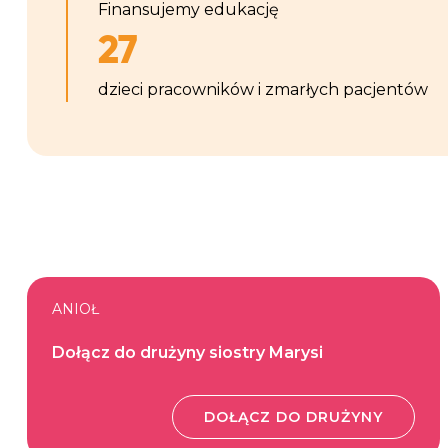
Finansujemy edukację
27
dzieci pracowników i zmarłych pacjentów
ANIOŁ
Dołącz do drużyny siostry Marysi
DOŁĄCZ DO DRUŻYNY