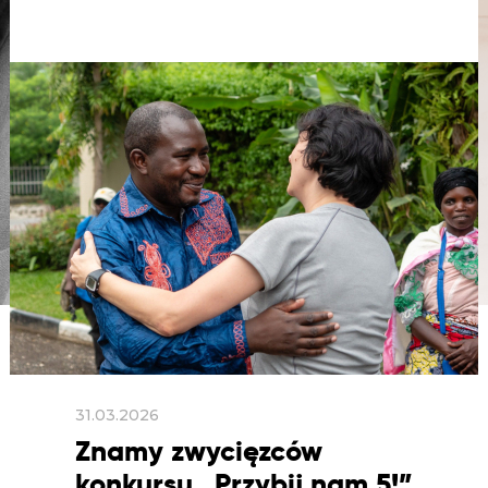
31.03.2026
Znamy zwycięzców
konkursu „Przybij nam 5!”