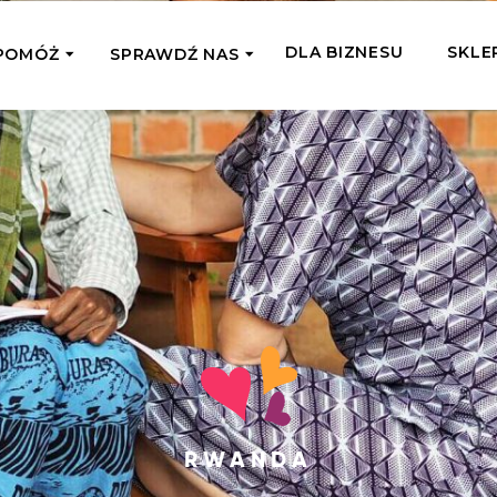
DLA BIZNESU
SKLE
POMÓŻ
SPRAWDŹ NAS
OMAGAM JEDNORAZOWO
WSPIERA
mi
Zespół Fundacji
 z miejsc, w których
Poznaj listonoszy przekazanego przez
Przekaż Kalorie
Przyb
Ciebie wsparcia
Podaruj dziecku posiłek z okazji Dnia
Pomag
7 Ogrodach
Dziecka
Jak pomagamy
pomo
ecji z Michałem
Karmimy, Leczymy, Uczymy, Dajemy
Podaruj 1,5%
Adop
Radia 357
Pracę – sprawdź co to oznacza w
Przekaż niewielką część swojego
Dołąc
praktyce
podatku naszym podopiecznym
go fi
Co już zrobiliśmy
Pilna Pomoc
Druż
Przeczytaj historie ludzi, którym już
Przekaż pomoc tam, gdzie jest teraz
Wspie
pomogliśmy
RWANDA
najbardziej potrzebna
i poz
Gdzie działamy