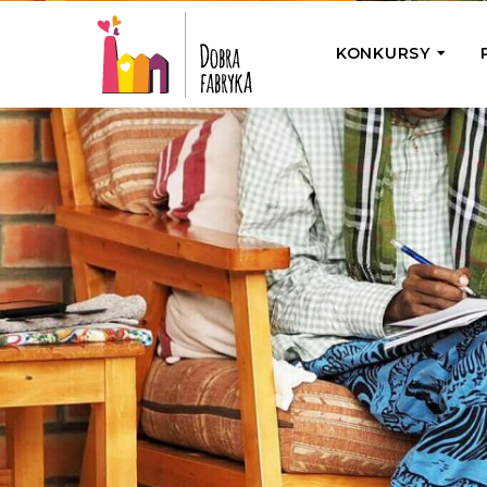
KONKURSY
P
Wyjedź z Na
Odwiedź jedno
działamy
Przybij 5 w 
Wyjedź do Gr
Żakowskim z 