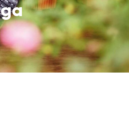
uga
aczek dla Życia
j dziecko cierpiące z powodu
 i wspieraj edukację rodziców