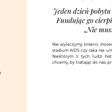
Jeden dzień pobytu 
Fundując go cierp
„Nie musi
Nie wyleczymy śmierci, może
stadium AIDS czy raka nie umi
Niektórym z tych ludzi his
chcemy, by trafiając do nas, p
ą