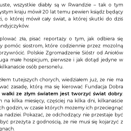
uste, wszystkie diabły są w Rwandzie – tak o tym
ystym kraju mówił 20 lat temu pewien ksiądz będący
, o której mówił cały świat, a której skutki do dziś
andyjczyków.
ować zła, pisać reportaży o tym, jak odbiera się
y pomóc siostrom, które codziennie przez mozolną
 przywrócić. Polskie Zgromadzenie Sióstr od Aniołów
uga małe hospicjum, pierwsze i jak dotąd jedyne w
kilkanaście osób personelu.
iłem tutejszych chorych, wiedziałem już, że nie ma
zować zasadę, którą ma się kierować Fundacja Dobra
 walki ze złym światem jest tworzyć świat dobry
.
na kilka miesięcy, częściej na kilka dni, kilkanaście
ch godzin, w czasie których możemy ich przeciegnąć
ta nadziei. Pokazać, że odchodzący nie przestaje być
być przeżyta z godnością, że nie musi się kojarzyć z
agnach.