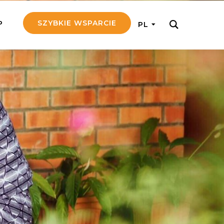
SZYBKIE WSPARCIE
P
PL
M REGULARNIE
ij nam 5!
aj efektywnie, przekazując na
c 5 zł tygodniowo
tuj Seniora
z do rodziny Seniora, wspierając
nansowo i emocjonalnie
yny Aniołów
raj pracę konkretnego misjonarza
ostań z nim kontakcie