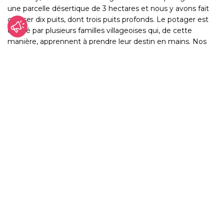
une parcelle désertique de 3 hectares et nous y avons fait
creuser dix puits, dont trois puits profonds.
Le potager est
cultivé par plusieurs familles villageoises qui, de cette
manière, apprennent à prendre leur destin en mains. Nos
agriculteurs débutants découvrent de nouvelles espèces
de plantes comestibles et des méthodes de culture
adaptées au climat désertique tout en enrichissant le
régime de la population du village. Autrement dit, ils
profitent le mieux possible de l’opportunité que nous leur
avons offerte.