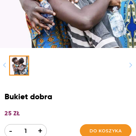
Bukiet dobra
25
ZŁ
Ilość
-
+
DO KOSZYKA