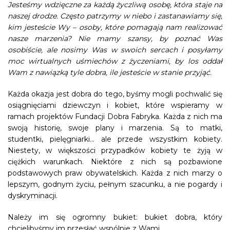
Jesteśmy wdzięczne za każdą życzliwą osobę, która staje na
naszej drodze. Często patrzymy w niebo i zastanawiamy się,
kim jesteście Wy – osoby, które pomagają nam realizować
nasze marzenia? Nie mamy szansy, by poznać Was
osobiście, ale nosimy Was w swoich sercach i posyłamy
moc wirtualnych uśmiechów z życzeniami, by los oddał
Wam z nawiązką tyle dobra, ile jesteście w stanie przyjąć.
Każda okazja jest dobra do tego, byśmy mogli pochwalić się
osiągnięciami dziewczyn i kobiet, które wspieramy w
ramach projektów Fundacji Dobra Fabryka. Każda z nich ma
swoją historię, swoje plany i marzenia. Są to matki,
studentki, pielęgniarki… ale przede wszystkim kobiety.
Niestety, w większości przypadków kobiety te żyją w
ciężkich warunkach. Niektóre z nich są pozbawione
podstawowych praw obywatelskich. Każda z nich marzy o
lepszym, godnym życiu, pełnym szacunku, a nie pogardy i
dyskryminacji.
Należy im się ogromny bukiet: bukiet dobra, który
chcielibyśmy im przesłać wspólnie z Wami.