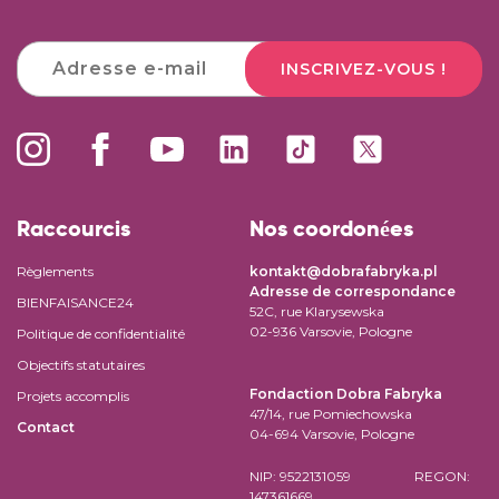
INSCRIVEZ-VOUS !
Raccourcis
Nos coordonées
Règlements
kontakt@dobrafabryka.pl
Adresse de correspondance
BIENFAISANCE24
52C, rue Klarysewska
02-936 Varsovie, Pologne
Politique de confidentialité
Objectifs statutaires
Fondaction Dobra Fabryka
Projets accomplis
47/14, rue Pomiechowska
Contact
04-694 Varsovie, Pologne
NIP: 9522131059 REGON:
147361669