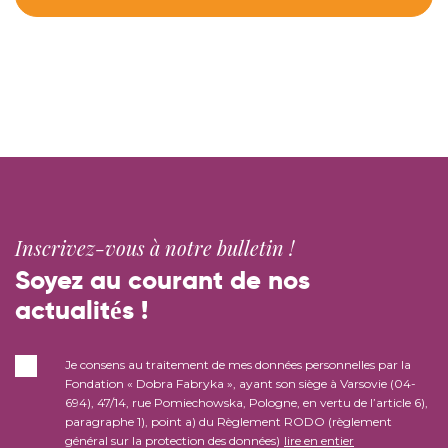
Inscrivez-vous à notre bulletin !
Soyez au courant de nos
actualités !
Je consens au traitement de mes données personnelles par la
Fondation « Dobra Fabryka », ayant son siège à Varsovie (04-
694), 47/14, rue Pomiechowska, Pologne, en vertu de l’article 6),
paragraphe 1), point a) du Règlement RODO (règlement
général sur la protection des données)
lire en entier