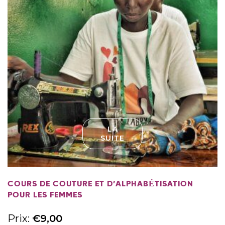
LA
SUITE
COURS DE COUTURE ET D’ALPHABÉTISATION
POUR LES FEMMES
Prix:
€
9,00