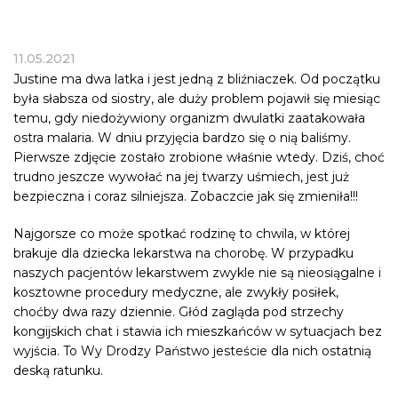
11.05.2021
Justine ma dwa latka i jest jedną z bliźniaczek. Od początku
była słabsza od siostry, ale duży problem pojawił się miesiąc
temu, gdy niedożywiony organizm dwulatki zaatakowała
ostra malaria. W dniu przyjęcia bardzo się o nią baliśmy.
Pierwsze zdjęcie zostało zrobione właśnie wtedy. Dziś, choć
trudno jeszcze wywołać na jej twarzy uśmiech, jest już
bezpieczna i coraz silniejsza. Zobaczcie jak się zmieniła!!!
Najgorsze co może spotkać rodzinę to chwila, w której
brakuje dla dziecka lekarstwa na chorobę. W przypadku
naszych pacjentów lekarstwem zwykle nie są nieosiągalne i
kosztowne procedury medyczne, ale zwykły posiłek,
choćby dwa razy dziennie.
Głód
zagląda pod strzechy
kongijskich chat i stawia ich mieszkańców w sytuacjach bez
wyjścia. To Wy Drodzy Państwo jesteście dla nich ostatnią
deską ratunku.