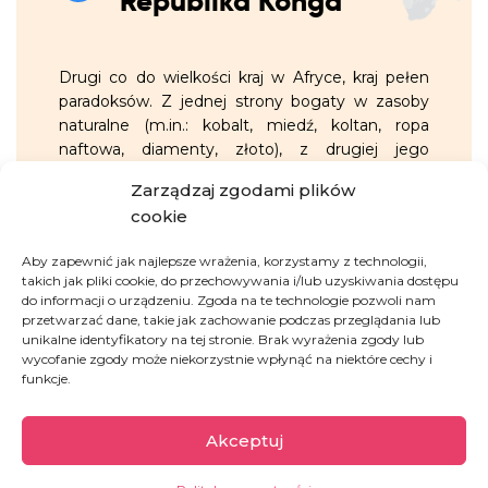
Republika Konga
Drugi co do wielkości kraj w Afryce, kraj pełen
paradoksów. Z jednej strony bogaty w zasoby
naturalne (m.in.: kobalt, miedź, koltan, ropa
naftowa, diamenty, złoto), z drugiej jego
mieszkańcy należą do najbiedniejszych na
Zarządzaj zgodami plików
świecie. Od dziesięcioleci Kongo (DRC)
cookie
pogrążone jest w przedłużających się
konfliktach, które doprowadziły do powstania
Aby zapewnić jak najlepsze wrażenia, korzystamy z technologii,
jednego z największych kryzysów
takich jak pliki cookie, do przechowywania i/lub uzyskiwania dostępu
humanitarnych na świecie.
do informacji o urządzeniu. Zgoda na te technologie pozwoli nam
przetwarzać dane, takie jak zachowanie podczas przeglądania lub
unikalne identyfikatory na tej stronie. Brak wyrażenia zgody lub
GARŚĆ INFORMACJI:
wycofanie zgody może niekorzystnie wpłynąć na niektóre cechy i
funkcje.
26,4 mln ludzi – 27% całej populacji
Akceptuj
Demokratycznej Republiki Konga
cierpi głód