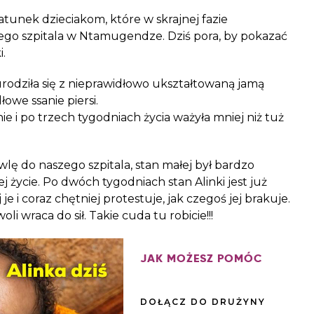
ratunek dzieciakom, które w skrajnej fazie
zego szpitala w Ntamugendze. Dziś pora, by pokazać
i.
rodziła się z nieprawidłowo ukształtowaną jamą
dłowe ssanie pi
ersi.
 i po trzech tygodniach życia ważyła mniej niż tuż
lę do naszego szpitala, stan małej był bardzo
ej życie. Po dwóch tygodniach stan Alinki jest już
 je i coraz chętniej protestuje, jak czegoś jej brakuje.
 wraca do sił. Takie cuda tu robicie!!!
JAK MOŻESZ POMÓC
DOŁĄCZ DO DRUŻYNY