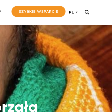
SZYBKIE WSPARCIE
P
PL
M REGULARNIE
ij nam 5!
aj efektywnie, przekazując na
c 5 zł tygodniowo
tuj Seniora
z do rodziny Seniora, wspierając
nansowo i emocjonalnie
yny Aniołów
raj pracę konkretnego misjonarza
rzała
ostań z nim kontakcie