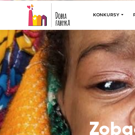
KONKURSY
P
Wyjedź z Na
Odwiedź jedno
działamy
Przybij 5 w 
Wyjedź do Gr
Żakowskim z 
Zoba