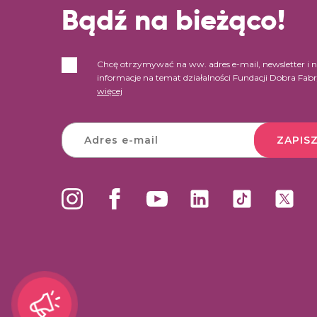
Bądź na bieżąco!
Chcę otrzymywać na ww. adres e-mail, newsletter i 
informacje na temat działalności Fundacji Dobra Fab
więcej
ZAPISZ