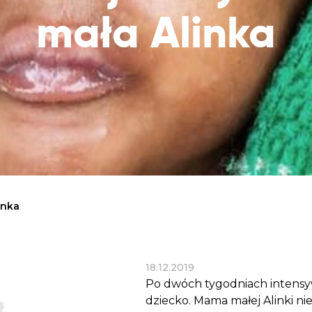
Dobroczynne24
Wiatr
Sprawdź listę miejsc, do których dociera
mała Alinka
Zrób zakupy dla potrzebujących w
Uratu
Twoja pomoc
markecie z dobrymi uczynkami
głodu
Sprawozdania
Warzywniak Charbela
Zweryfikuj, w jaki sposób wydajemy
Zrób zakupy u niewidomego Charbela i
przekazane Darowizny
wspieraj Głodnych
Cele statutowe
Sprawdź cele naszej organizacji
Kontakt
Skontaktuj się z nami!
inka
18.12.2019
Po dwóch tygodniach intensywn
dziecko. Mama małej Alinki nie