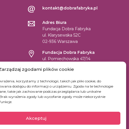
kontakt@dobrafabryka.pl
Adres Biura
Fundacja Dobra Fabryka
ul. Klarysewska 52C
02-936 Warszawa
Fundacja Dobra Fabryka
ul. Pomiechowska 47/14
04-694 Warszawa
Zarządzaj zgodami plików cookie
NIP: 9522131059
rażenia, korzystamy z technologii, takich jak pliki cookie, do
REGON: 147361669
wania dostępu do informacji o urządzeniu. Zgoda na te technologie
KRS: 0000519542
ne, takie jak zachowanie podczas przeglądania lub unikalne
e. Brak wyrażenia zgody lub wycofanie zgody może niekorzystnie
Numer konta dla wpłat w PLN:
funkcje.
45 1090 1883 0000 0001 2390 7365
Konta dla innych walut kliknij
tutaj.
Akceptuj