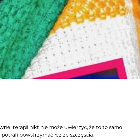
aczek dla Życia
j dziecko cierpiące z powodu
 i wspieraj edukację rodziców
ej terapii nikt nie może uwierzyć, że to to samo
 potrafi powstrzymać łez ze szczęścia.