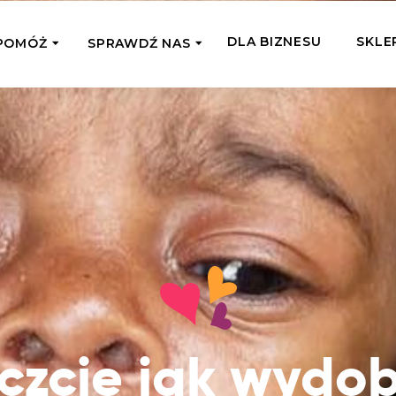
DLA BIZNESU
SKLE
POMÓŻ
SPRAWDŹ NAS
OMAGAM JEDNORAZOWO
WSPIERA
mi
Zespół Fundacji
 z miejsc, w których
Poznaj listonoszy przekazanego przez
Przekaż Kalorie
Przyb
Ciebie wsparcia
Podaruj dziecku posiłek z okazji Dnia
Pomag
7 Ogrodach
Dziecka
Jak pomagamy
pomo
ecji z Michałem
Karmimy, Leczymy, Uczymy, Dajemy
Podaruj 1,5%
Adop
Radia 357
Pracę – sprawdź co to oznacza w
Przekaż niewielką część swojego
Dołąc
praktyce
podatku naszym podopiecznym
go fi
Co już zrobiliśmy
Pilna Pomoc
Druż
Przeczytaj historie ludzi, którym już
Przekaż pomoc tam, gdzie jest teraz
Wspie
czcie jak wydob
pomogliśmy
najbardziej potrzebna
i poz
Gdzie działamy