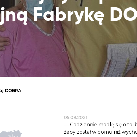
Dobroczynne24
Wiatr
Sprawdź listę miejsc, do których dociera
ejną Fabrykę D
Zrób zakupy dla potrzebujących w
Uratu
Twoja pomoc
markecie z dobrymi uczynkami
głodu
Sprawozdania
Warzywniak Charbela
Zweryfikuj, w jaki sposób wydajemy
Zrób zakupy u niewidomego Charbela i
przekazane Darowizny
wspieraj Głodnych
Cele statutowe
Sprawdź cele naszej organizacji
Kontakt
Skontaktuj się z nami!
ykę DOBRA
05.09.2021
— Codziennie modlę się o to, b
żeby został w domu niż wycho