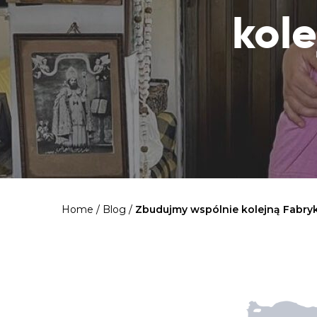
kol
Home
/
Blog
/
Zbudujmy wspólnie kolejną Fabr