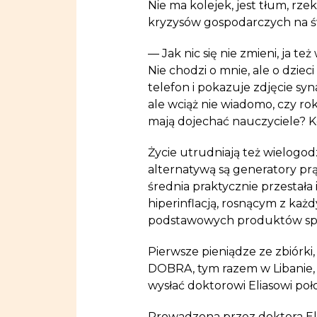
Nie ma kolejek, jest tłum, rze
kryzysów gospodarczych na świ
— Jak nic się nie zmieni, ja te
Nie chodzi o mnie, ale o dziec
telefon i pokazuje zdjęcie syna
ale wciąż nie wiadomo, czy rok
mają dojechać nauczyciele? Ko
Życie utrudniają też wielogo
alternatywą są generatory prą
średnia praktycznie przestała
hiperinflacją, rosnącym z ka
podstawowych produktów spo
Pierwsze pieniądze ze zbiórki,
DOBRA, tym razem w Libanie, 
wysłać doktorowi Eliasowi po
Prowadzona przez doktora Eli