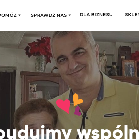
DLA BIZNESU
SKLE
POMÓŻ
SPRAWDŹ NAS
OMAGAM JEDNORAZOWO
WSPIERA
mi
Zespół Fundacji
 z miejsc, w których
Poznaj listonoszy przekazanego przez
Przekaż Kalorie
Przyb
Ciebie wsparcia
Podaruj dziecku posiłek z okazji Dnia
Pomag
7 Ogrodach
Dziecka
Jak pomagamy
pomo
ecji z Michałem
Karmimy, Leczymy, Uczymy, Dajemy
Podaruj 1,5%
Adop
Radia 357
Pracę – sprawdź co to oznacza w
Przekaż niewielką część swojego
Dołąc
praktyce
podatku naszym podopiecznym
go fi
Co już zrobiliśmy
Pilna Pomoc
Druż
Przeczytaj historie ludzi, którym już
Przekaż pomoc tam, gdzie jest teraz
Wspie
budujmy wspóln
pomogliśmy
najbardziej potrzebna
i poz
Gdzie działamy