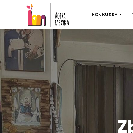
KONKURSY
P
Wyjedź z Na
Odwiedź jedno
działamy
Przybij 5 w 
Wyjedź do Gr
Żakowskim z 
Z