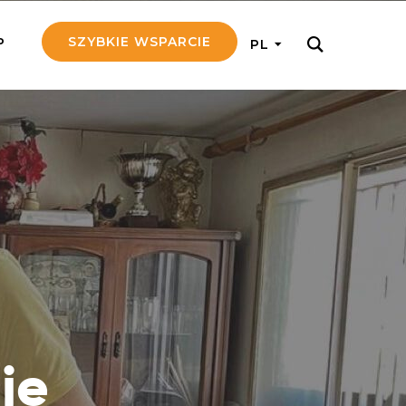
SZYBKIE WSPARCIE
P
PL
M REGULARNIE
ij nam 5!
aj efektywnie, przekazując na
c 5 zł tygodniowo
tuj Seniora
z do rodziny Seniora, wspierając
nansowo i emocjonalnie
yny Aniołów
raj pracę konkretnego misjonarza
ie
ostań z nim kontakcie