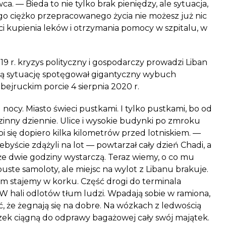
a. — Bieda to nie tylko brak pieniędzy, ale sytuacja,
go ciężko przepracowanego życia nie możesz już nic
ci kupienia leków i otrzymania pomocy w szpitalu, w
19 r. kryzys polityczny i gospodarczy prowadzi
Liban
ną sytuację spotęgował gigantyczny wybuch
ejruckim porcie 4 sierpnia 2020 r.
cy. Miasto świeci pustkami. I tylko pustkami, bo od
zinny dziennie. Ulice i wysokie budynki po zmroku
i się dopiero kilka kilometrów przed lotniskiem. —
byście zdążyli na lot — powtarzał cały dzień Chadi, a
że dwie godziny wystarczą. Teraz wiemy, o co mu
puste samoloty, ale miejsc na wylot z
Libanu
brakuje.
em stajemy w korku. Część drogi do terminala
W hali odlotów tłum ludzi. Wpadają sobie w ramiona,
dać, że żegnają się na dobre. Na wózkach z ledwością
izek ciągną do odprawy bagażowej cały swój majątek.