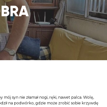
aczek dla Życia
OBRA
j dziecko cierpiące z powodu
 i wspieraj edukację rodziców
y mój syn nie złamał nogi, ręki, nawet palca. Wolę,
dził na podwórko, gdzie może zrobić sobie krzywdę