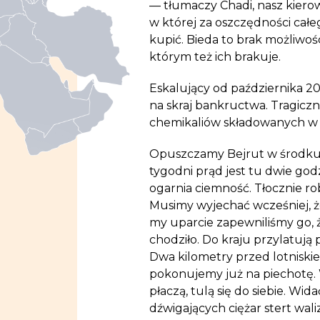
— tłumaczy Chadi, nasz kierowc
w której za oszczędności całe
kupić. Bieda to brak możliwoś
którym też ich brakuje.
Eskalujący od października 20
na skraj bankructwa. Tragicz
chemikaliów składowanych w b
Opuszczamy Bejrut w środku no
tygodni prąd jest tu dwie god
ogarnia ciemność. Tłocznie rob
Musimy wyjechać wcześniej, że
my uparcie zapewniliśmy go, 
chodziło. Do kraju przylatują 
Dwa kilometry przed lotniski
pokonujemy już na piechotę. 
płaczą, tulą się do siebie. Wi
dźwigających ciężar stert wal