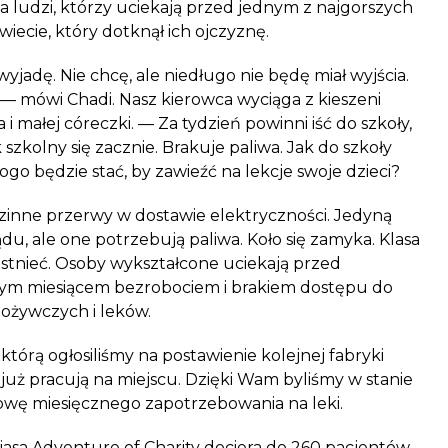
ka ludzi, którzy uciekają przed jednym z najgorszych
ecie, który dotknął ich ojczyznę.
ż wyjadę. Nie chcę, ale niedługo nie będę miał wyjścia.
i — mówi Chadi. Nasz kierowca wyciąga z kieszeni
 i małej córeczki. — Za tydzień powinni iść do szkoły,
 szkolny się zacznie. Brakuje paliwa. Jak do szkoły
go będzie stać, by zawieźć na lekcje swoje dzieci?
dzinne przerwy w dostawie elektryczności. Jedyną
du, ale one potrzebują paliwa. Koło się zamyka. Klasa
 istnieć. Osoby wykształcone uciekają przed
żdym miesiącem bezrobociem i brakiem dostępu do
żywczych i leków.
 którą ogłosiliśmy na postawienie kolejnej fabryki
już pracują na miejscu. Dzięki Wam byliśmy w stanie
łowę miesięcznego zapotrzebowania na leki.
asa Adventure of Charity dociera do 260 pacjentów.