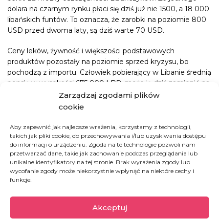
dolara na czarnym rynku płaci się dziś już nie 1500, a 18 000
libańskich funtów. To oznacza, że zarobki na poziomie 800
USD przed dwoma laty, są dziś warte 70 USD.
Ceny leków, żywność i większości podstawowych
produktów pozostały na poziomie sprzed kryzysu, bo
pochodzą z importu. Człowiek pobierający w Libanie średnią
pensję w wysokości 675 000 LBP, może ją dziś zamienić na
co
najwyżej 13 opakowań paracetamolu, wydając na nie
Zarządzaj zgodami plików
cały swój dochód
. Może, choć jest to karkołomne zadanie,
cookie
bo większość aptek świeci pustkami. Pacjenci onkologiczni
nie mają szans na leczenie już od kilku miesięcy.
Bezradni
Aby zapewnić jak najlepsze wrażenia, korzystamy z technologii,
takich jak pliki cookie, do przechowywania i/lub uzyskiwania dostępu
są chorujący na nadciśnienie, cukrzycę i inne
do informacji o urządzeniu. Zgoda na te technologie pozwoli nam
przewlekłe choroby.
Przez brak środków znieczulających
przetwarzać dane, takie jak zachowanie podczas przeglądania lub
szpitale odwołują wszystkie planowe zabiegi, by ratować
unikalne identyfikatory na tej stronie. Brak wyrażenia zgody lub
tych, którzy trafiają na SOR w ostrych przypadkach.
wycofanie zgody może niekorzystnie wpłynąć na niektóre cechy i
funkcje.
— Codziennie modlę się o to, by mój syn nie złamał
nogi, ręki, nawet palca.
Wolę, żeby został w domu niż
Akceptuj
wychodził na podwórko, gdzie może zrobić sobie krzywdę