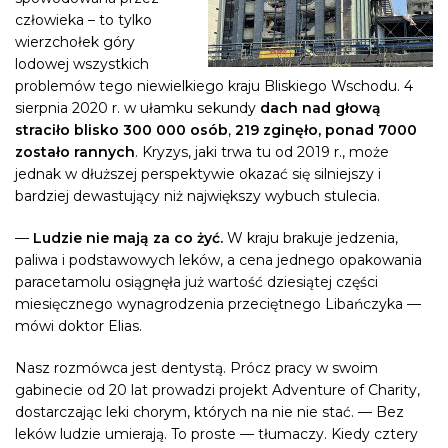
człowieka – to tylko
wierzchołek góry
lodowej wszystkich
problemów tego niewielkiego kraju Bliskiego Wschodu. 4
sierpnia 2020 r. w ułamku sekundy
dach nad głową
straciło blisko 300 000 osób
,
219 zginęło, ponad 7000
zostało rannych
. Kryzys, jaki trwa tu od 2019 r., może
jednak w dłuższej perspektywie okazać się silniejszy i
bardziej dewastujący niż największy wybuch stulecia.
—
Ludzie nie mają za co żyć.
W kraju brakuje jedzenia,
paliwa i podstawowych leków, a cena jednego opakowania
paracetamolu osiągnęła już wartość dziesiątej części
miesięcznego wynagrodzenia przeciętnego Libańczyka —
mówi doktor Elias.
Nasz rozmówca jest dentystą. Prócz pracy w swoim
gabinecie od 20 lat prowadzi projekt Adventure of Charity,
dostarczając leki chorym, których na nie nie stać. — Bez
leków ludzie umierają. To proste — tłumaczy. Kiedy cztery