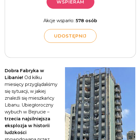
WSPIERAM
Akcje wsparło:
578 osób
UDOSTĘPNIJ
Dobra Fabryka w
Libanie!
Od kilku
miesięcy przyglądaliśmy
się sytuacji, w jakiej
znaleźli się mieszkańcy
Libanu. Ubiegłoroczny
wybuch w Bejrucie –
trzecia najsilniejsza
eksplozja w historii
ludzkości
spowodowana przez