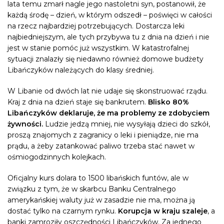
lata temu zmarł nagle jego nastoletni syn, postanowił, że
każdą środę – dzień, w którym odszedł – poświęci w całości
na rzecz najbardziej potrzebujących. Dostarcza leki
najbiedniejszym, ale tych przybywa tu z dnia na dzień i nie
jest w stanie pomóc już wszystkim. W katastrofalnej
sytuacji znalazły się niedawno również domowe budżety
Libańczyków należących do klasy średniej.
W Libanie od dwóch lat nie udaje się skonstruować rządu.
Kraj z dnia na dzień staje się bankrutem.
Blisko 80%
Libańczyków deklaruje, że ma problemy ze zdobyciem
żywności.
Ludzie jedzą mniej, nie wysyłają dzieci do szkół,
proszą znajomych z zagranicy o leki i pieniądze, nie ma
prądu, a żeby zatankować paliwo trzeba stać nawet w
ośmiogodzinnych kolejkach.
Oficjalny kurs dolara to 1500 libańskich funtów, ale w
związku z tym, że w skarbcu Banku Centralnego
amerykańskiej waluty już w zasadzie nie ma, można ją
dostać tylko na czarnym rynku.
Korupcja w kraju szaleje
, a
banki zamroziły oszczędności Libańczyków. Za jednego