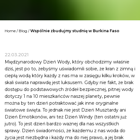
Home
/
Blog
/
Wspólnie zbudujmy studnię w Burkina Faso
22.03.2021
Międzynarodowy Dzień Wody, który obchodzimy właśnie
dziś, jest po to, żebyśmy uświadomili sobie, że kran z zimną i
ciepłą wodą który każdy z nas ma w zasięgu kilku kroków, w
skali świata naprawdę jest luksusem. Gdyby nie fakt, że brak
dostępu do podstawowych źródeł bezpiecznej, pitnej wody
dotyczy 1 na 10 mieszkańców naszej planety, pewnie
można by ten dzień potraktować jak inne oryginalne
światowe święta. To jednak nie jest Dzień Musztardy ani
Dzień Emotikonów, ani też Dzień Windy (ten ostatni już
jutro). To jest dzień bardzo ważnej dla nas wszystkich
sprawy. Dzień świadomości, że każdemu z nas woda do
życia jest niezbędna i każdy ma do niej prawo, a jej brak