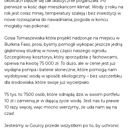
okolicach będzie się tak drastycznie pogarszała. Po
pierwsze w kość daje mieszkańcom klimat. Wody z roku na
rok jest coraz mniej, temperatury szaleją i bez inwestycji w
nowe rozwiązania do nawadniania, pogoda w końcu
mogłaby nas pokonać.
Gosia Tomaszewska która projekt nadzoruje na miejscu w
Burkina Faso, prosi, byśmy pomogli wykopać jeszcze jedną
głębinową studnię w nowej części naszego ogrodu.
Szczegółowy kosztorys, który sporządziła z fachowcami,
opiewa na kwotę 75 000 zł. To dużo, ale w cenie jest już
wydajna pompa i baterie słoneczne, które pomogą nam
wydobywać wodę w sposób ekologiczny – bez uszczerbku
dla środowiska, które swoje już wycierpiało.
75 tys. to 7500 osób, które odnajdą dziś w swoim portfelu
10 zł i zamienią je w dającą życie wodę. Jest nas tu prawie
10 razy więcej, więc mocno wierzymy, że uda nam się na
czas!
Jesteśmy w Gourcy przede wszystkim po to, by uchronić