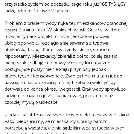
przypłaciło życiem od początku tego roku już 185 TYSIĘCY
ludzi, tylko dziś prawie 2 tysiące.
Problem z brakiem wody nęka też mieszkańców północnej
części Burkina Faso. W okolicach wioski Gourcy, w której
rozwijamy nasz projekt rolniczy, jeszcze w połowie
ubiegłego wieku rozciągała się sawanna z typową
afrykańską fauną i florą. Lwy, żyrafy, słonie, strusie i
hipopotamy. Mieszkańcy zbierali z pól to, co się zasiało,
niespecjalnie dbając o uprawy. Zmiany klimatyczne i
postępujące pustynnienie kraju przyniosły jednak
dramatyczne konsekwencje. Zwierząt nie ma tam już od
dawna, a o każdą zasianą roślinę trzeba tu walczyć, by
dotrwała do końca okresu wegetacji. Brak wody sprawił, że
ludzie nie mają co jeść i jak pracować, przez co coraz
częściej myślą o ucieczce.
Kiedy kilka lat temu zaczynaliśmy projekt rolniczy w Burkina
Faso, wiedzieliśmy, że mieszkańcy Gourcy bardzo
potrzebują wsparcia, ale nie sądziliśmy, że sytuacja w tych