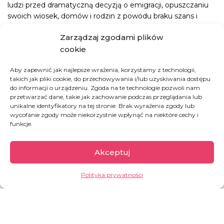
ludzi przed dramatyczną decyzją o emigracji, opuszczaniu
swoich wiosek, domów i rodzin z powodu braku szans i
perspektyw. Chcemy dać rodzinom w najtrudniejszych
Zarządzaj zgodami plików
sytuacjach to, czego potrzebują najbardziej. Dziś jest to
cookie
WODA!
Aby zapewnić jak najlepsze wrażenia, korzystamy z technologii,
JAK MOŻESZ POMÓC:
takich jak pliki cookie, do przechowywania i/lub uzyskiwania dostępu
do informacji o urządzeniu. Zgoda na te technologie pozwoli nam
przetwarzać dane, takie jak zachowanie podczas przeglądania lub
unikalne identyfikatory na tej stronie. Brak wyrażenia zgody lub
POMÓŻ NAM WYKOPAĆ STUDNIĘ
wycofanie zgody może niekorzystnie wpłynąć na niektóre cechy i
funkcje.
ZAPEWNIJ NARZĘDZIA DO PRACY W
OGRODZIE
Akceptuj
WESPRZYJ BUDOWĘ NOWOCZESNEGO
Polityka prywatności
SYSTEMU NAWADNIANIA