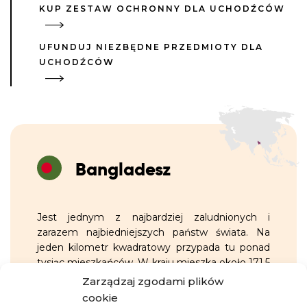
KUP ZESTAW OCHRONNY DLA UCHODŹCÓW
UFUNDUJ NIEZBĘDNE PRZEDMIOTY DLA
UCHODŹCÓW
Bangladesz
Jest jednym z najbardziej zaludnionych i
zarazem najbiedniejszych państw świata. Na
jeden kilometr kwadratowy przypada tu ponad
tysiąc mieszkańców. W kraju mieszka około 171,5
milionów ludzi. W sąsiedniej Mjanmie od połowy
Zarządzaj zgodami plików
2017 roku tysiące Rohingów straciło życie.
cookie