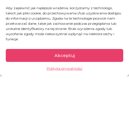
Spalono ich wioski, a ocalali ruszyli w kierunku
granicy z Bangladeszem. W ciągu kilku miesięcy
Aby zapewnić jak najlepsze wrażenia, korzystamy z technologii,
w strefie przygranicznej osiedlił się blisko milion
takich jak pliki cookie, do przechowywania i/lub uzyskiwania dostępu
do informacji o urządzeniu. Zgoda na te technologie pozwoli nam
uchodźców.
przetwarzać dane, takie jak zachowanie podczas przeglądania lub
unikalne identyfikatory na tej stronie. Brak wyrażenia zgody lub
wycofanie zgody może niekorzystnie wpłynąć na niektóre cechy i
GARŚĆ INFORMACJI:
funkcje.
ONZ od początku nazywa
Akceptuj
prześladowania Rohingów czystką
etniczną
Polityka prywatności
Rohingowie to dziś najbardziej
prześladowana grupa etniczna
w pobliżu miasta Cox’s Bazar znajduje
się największy na świecie obóz dla
uchodźców, liczący ok. 1 006 000
ludzi