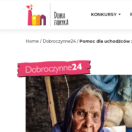
KONKURSY
Home
/
Dobroczynne24
/
Pomoc dla uchodźców 
P
Wyjedź z Na
Odwiedź jedno
działamy
Przybij 5 w 
Wyjedź do Gr
Żakowskim z 