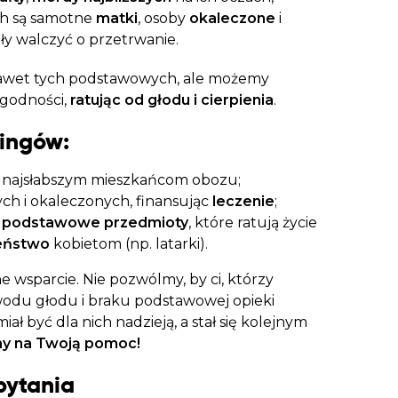
ch są samotne
matki
, osoby
okaleczone
i
siły walczyć o przetrwanie.
nawet tych podstawowych, ale możemy
godności,
ratując od głodu i cierpienia
.
ingów:
najsłabszym mieszkańcom obozu;
h i okaleczonych, finansując
leczenie
;
w
podstawowe przedmioty
, które ratują życie
eństwo
kobietom (np. latarki).
 wsparcie. Nie pozwólmy, by ci, którzy
powodu głodu i braku podstawowej opieki
ał być dla nich nadzieją, a stał się kolejnym
my na Twoją pomoc!
pytania