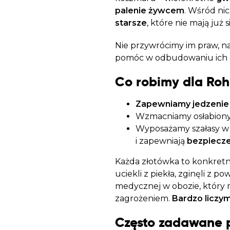
palenie żywcem
. Wśród ni
starsze
, które nie mają już 
Nie przywrócimy im praw, 
pomóc w odbudowaniu ich 
Co robimy dla Roh
Zapewniamy
jedzenie
Wzmacniamy osłabionyc
Wyposażamy szałasy 
i zapewniają
bezpiecz
Każda złotówka to konkretne
uciekli z piekła, zginęli z 
medycznej w obozie, który mi
zagrożeniem.
Bardzo liczy
Często zadawane 