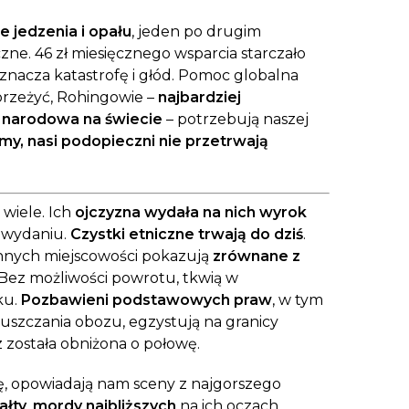
e jedzenia i opału
, jeden po drugim
e. 46 zł miesięcznego wsparcia starczało
 oznacza katastrofę i głód. Pomoc globalna
przeżyć, Rohingowie –
najbardziej
 narodowa na świecie
– potrzebują naszej
emy, nasi podopieczni nie przetrwają
 wiele. Ich
ojczyzna wydała na nich wyrok
 wydaniu.
Czystki etniczne trwają do dziś
.
zinnych miejscowości pokazują
zrównane z
 Bez możliwości powrotu, tkwią w
ku.
Pozbawieni podstawowych praw
, w tym
puszczania obozu, egzystują na granicy
z została obniżona o połowę.
, opowiadają nam sceny z najgorszego
ałty
,
mordy najbliższych
na ich oczach,