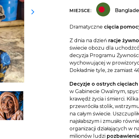
Dobroczynne24
Wiatr
Sprawdź listę miejsc, do których dociera
Zrób zakupy dla potrzebujących w
Uratu
Banglade
MIEJSCE:
Twoja pomoc
markecie z dobrymi uczynkami
głodu
Sprawozdania
Dramatyczne
cięcia pomoc
Warzywniak Charbela
Zweryfikuj, w jaki sposób wydajemy
Zrób zakupy u niewidomego Charbela i
przekazane Darowizny
Z dnia na dzień
racje żywn
wspieraj Głodnych
świecie obozu dla uchodźc
Cele statutowe
decyzja Programu Żywności
Sprawdź cele naszej organizacji
wychowującej w prowizorycz
Dokładnie tyle, że zamiast 4
Kontakt
Skontaktuj się z nami!
Decyzje o ostrych cięciac
w Gabinecie Owalnym, spych
krawędź życia i śmierci. Ki
przewróciła stolik, wstrzy
na całym świecie. Uszczupl
najsłabszym i zmusiło równie
organizacji działających w 
milionów ludzi
pozbawieni