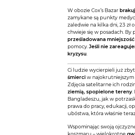
W obozie Cox’s Bazar
brakuj
zamykane są punkty medyczn
zaledwie na kilka dni, 23 zł
chwieje się w posadach. By 
prześladowana mniejszość
pomocy.
Jeśli nie zareaguj
kryzysu
.
Ci ludzie wycierpieli już zbyt
śmierci
w najokrutniejszym
Zdjęcia satelitarne ich rod
ziemią, spopielone tereny
.
Bangladeszu, jak w potrzas
prawa do pracy, edukacji, o
ubóstwa, która właśnie tera
Wspominając swoją ojczyznę
koszmaru – wielokrotne
gw