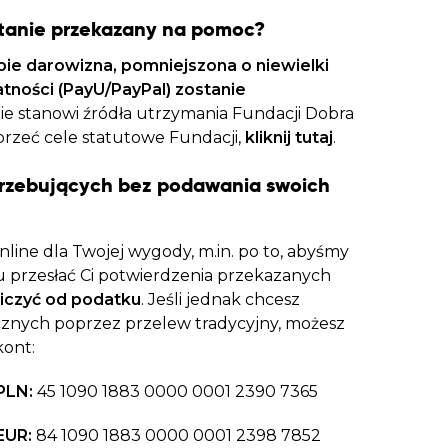
stanie przekazany na pomoc?
bie darowizna, pomniejszona o niewielki
atności (PayU/PayPal) zostanie
nie stanowi źródła utrzymania Fundacji Dobra
sprzeć cele statutowe Fundacji,
kliknij tutaj
.
rzebujących bez podawania swoich
line dla Twojej wygody, m.in. po to, abyśmy
 przesłać Ci potwierdzenia przekazanych
iczyć od podatku
. Jeśli jednak chcesz
znych poprzez przelew tradycyjny, możesz
kont:
PLN:
45 1090 1883 0000 0001 2390 7365
EUR:
84 1090 1883 0000 0001 2398 7852