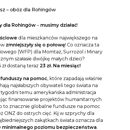
aczek dla Życia
j dziecko cierpiące z powodu
sz – obóz dla Rohingów
 i wspieraj edukację rodziców
y dla Rohingów
–
musimy działać
!
ościowe
dla mieszkańców największego na
ów
zmniejszyły się o połowę
! Co oznacza ta
owego (WFP) dla Momtaz, Surrozol i Minary
nym szałasie dwójkę małych dzieci?
6 zł dostaną teraz
23 zł. Na miesiąc!
h funduszy na pomoc
, które zapadają właśnie
ają najsłabszych obywateli tego świata na
lka tygodni temu amerykańska administracja
mując finansowanie projektów humanitarnych
iło to znacznie globalne fundusze na pomoc
ż ONZ do ostrych cięć. Kij w szprychy dla
najbiedniejszych zakątkach świata oznacza dla
e minimalnego poziomu bezpieczeństwa
.