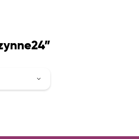
czynne24”