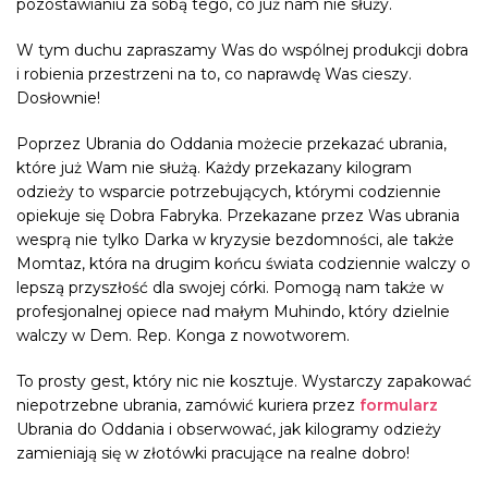
pozostawianiu za sobą tego, co już nam nie służy.
W tym duchu zapraszamy Was do wspólnej produkcji dobra
i robienia przestrzeni na to, co naprawdę Was cieszy.
Dosłownie!
Poprzez Ubrania do Oddania możecie przekazać ubrania,
które już Wam nie służą. Każdy przekazany kilogram
odzieży to wsparcie potrzebujących, którymi codziennie
opiekuje się Dobra Fabryka. Przekazane przez Was ubrania
wesprą nie tylko Darka w
kryzysie bezdomności
, ale także
Momtaz
, która na drugim końcu świata codziennie walczy o
lepszą przyszłość dla swojej córki. Pomogą nam także w
profesjonalnej opiece nad małym Muhindo, który dzielnie
walczy w Dem. Rep.
Konga
z nowotworem.
To prosty gest, który nic nie kosztuje. Wystarczy zapakować
niepotrzebne ubrania, zamówić kuriera przez
formularz
Ubrania do Oddania i obserwować, jak kilogramy odzieży
zamieniają się w złotówki pracujące na realne dobro!