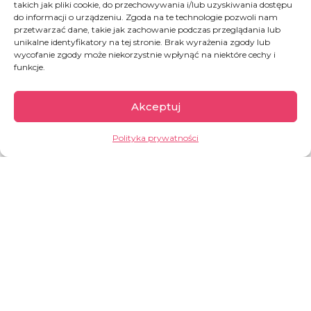
takich jak pliki cookie, do przechowywania i/lub uzyskiwania dostępu
do informacji o urządzeniu. Zgoda na te technologie pozwoli nam
Wspieramy mieszkańców
najbiedniejszych
przetwarzać dane, takie jak zachowanie podczas przeglądania lub
unikalne identyfikatory na tej stronie. Brak wyrażenia zgody lub
regionów świata
, często nękanych
wojnami,
wycofanie zgody może niekorzystnie wpłynąć na niektóre cechy i
kryzysami humanitarnymi, biedą, głodem i
funkcje.
brakiem perspektyw na przyszłość.
Docieramy
z pomocą humanitarną i rozwojową do blisko
Akceptuj
140 000 osób
rocznie, odpowiadając na
najpilniejsze potrzeby mieszkańców krajów, w
których bieda, wojny i kryzysy humanitarne
Polityka prywatności
odbierają ludziom
zdrowie, godność i życie.
To podopieczni naszych
11 projektów
w
10
krajach
:
Polska
– warszawscy bezdomni,
którym co roku przekazujemy Ciepłą
Pakę, by mogli się ogrzać w czasie
mrozu;
Bangladesz
– ofiary czystek