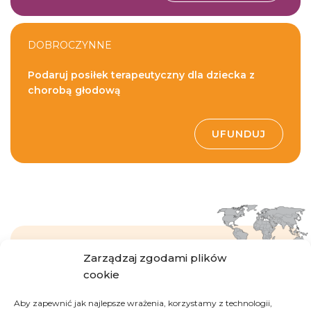
DOBROCZYNNE
Podaruj posiłek terapeutyczny dla dziecka z
chorobą głodową
UFUNDUJ
Zarządzaj zgodami plików
Gdzie działa Dobra
cookie
Fabryka?
Aby zapewnić jak najlepsze wrażenia, korzystamy z technologii,