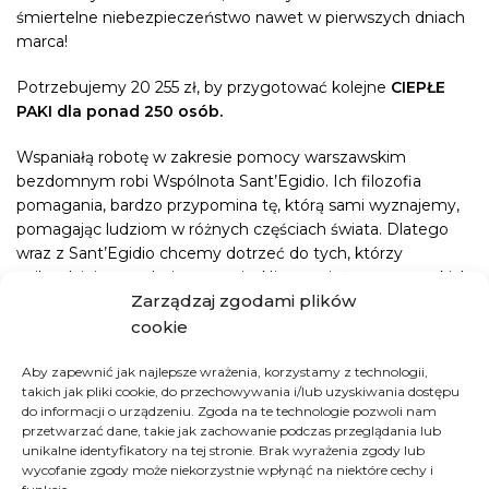
śmiertelne niebezpieczeństwo nawet w pierwszych dniach
marca!
Potrzebujemy 20 255 zł, by przygotować kolejne
CIEPŁE
PAKI dla ponad 250 osób.
Wspaniałą robotę w zakresie pomocy warszawskim
bezdomnym robi Wspólnota Sant’Egidio. Ich filozofia
pomagania, bardzo przypomina tę, którą sami wyznajemy,
pomagając ludziom w różnych częściach świata. Dlatego
wraz z Sant’Egidio chcemy dotrzeć do tych, którzy
najbardziej potrzebują wsparcia. Nie rozwiążemy wszystkich
Zarządzaj zgodami plików
problemów, ale możemy przynajmniej kupić czas, który
będzie dla kogoś decydujący, żeby te problemy rozwiązać.
cookie
U nas nie ma małych darowizn. Nieważne, czy możesz
Aby zapewnić jak najlepsze wrażenia, korzystamy z technologii,
takich jak pliki cookie, do przechowywania i/lub uzyskiwania dostępu
ufundować cały pakiet za 175 zł czy choćby jedną
do informacji o urządzeniu. Zgoda na te technologie pozwoli nam
sznurówkę za 5 zł –
ratujesz życie człowiekowi. Nie tylko
przetwarzać dane, takie jak zachowanie podczas przeglądania lub
od Święta.
unikalne identyfikatory na tej stronie. Brak wyrażenia zgody lub
wycofanie zgody może niekorzystnie wpłynąć na niektóre cechy i
Nasze DOBROFABRYCZNE szaleństwo potrzebuje Was