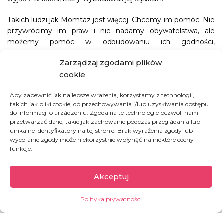
Takich ludzi jak Momtaz jest więcej. Chcemy im pomóc. Nie
przywrócimy im praw i nie nadamy obywatelstwa, ale
możemy pomóc w odbudowaniu ich godności,
zmniejszeniu głodu i cierpienia.
Zarządzaj zgodami plików
Ci ludzie widzieli na tym świecie już za dużo widzieli i za
cookie
dużo wycierpieli…
Aby zapewnić jak najlepsze wrażenia, korzystamy z technologii,
takich jak pliki cookie, do przechowywania i/lub uzyskiwania dostępu
JAK MOŻESZ POMÓC
do informacji o urządzeniu. Zgoda na te technologie pozwoli nam
przetwarzać dane, takie jak zachowanie podczas przeglądania lub
unikalne identyfikatory na tej stronie. Brak wyrażenia zgody lub
wycofanie zgody może niekorzystnie wpłynąć na niektóre cechy i
POMOC DLA UCHODŹCÓW Z BIRMY
funkcje.
Akceptuj
Polityka prywatności
Bangladesz