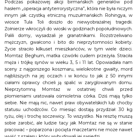
Podczas pokazowej akcji birmańskich generałów pod
hasłem „operacja antyterrorystyczna”, która nie była niczym
innym jak czystką etniczną muzułmańskich Rohingya, w
wiosce Tula Toli doszło do niewyobrażalnej tragedii.
Żołnierze wkroczyli do wioski w godzinach popołudniowych.
Palili domy, wysadzali je granatnikami. Rozstrzeliwano
mężczyzn, gwałcono i bito do nieprzytomności kobiety.
Życie straciło kilkuset mieszkańców, w tym wiele dzieci.
Momtaz Beghum, matka czwórki cudem przeżyła. Straciła
męża i trójkę synów w wieku 3, 5 i 11 lat. Opowiadała nam
sceny z najgorszego koszmaru, wielokrotne gwałty, mord
najbliższych na jej oczach i w końcu to jak z 50 innymi
ciałami oprawcy chcieli ją spalić w zaryglowanym domu.
Nieprzytomną Momtaz w ostatniej chwili przed
płomieniami uratowała ośmioletnia córka. Dziś mają tylko
siebie. Nie mają nic, nawet praw obywatelskich lub choćby
statusu uchodźców. Co miesiąc dostają przydział: 30 kg
ryżu, olej i trochę soczewicy. To wszystko. Na resztę muszą
sobie zarobić, ale ludzie tacy jak Momtaz nie są w stanie
pracować – poparzona i pocięta maczetami nie może nawet
wyjść z szałasu, który wybudowali jej sąsiedzi.