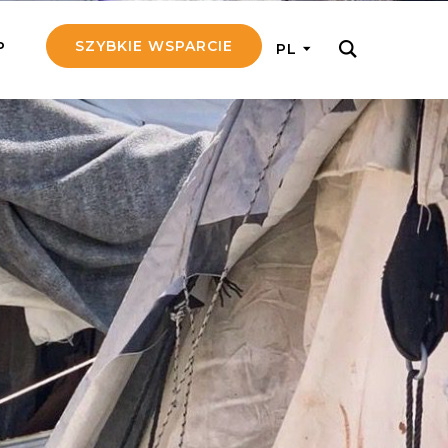
SZYBKIE WSPARCIE
P
PL
M REGULARNIE
ij nam 5!
aj efektywnie, przekazując na
c 5 zł tygodniowo
tuj Seniora
z do rodziny Seniora, wspierając
nansowo i emocjonalnie
yny Aniołów
raj pracę konkretnego misjonarza
ostań z nim kontakcie