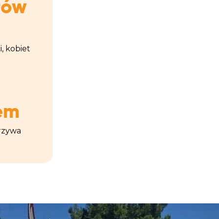
łów
, kobiet
em
arzywa