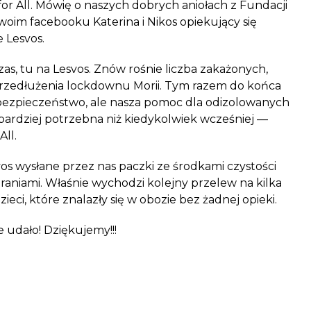
 All. Mówię o naszych dobrych aniołach z Fundacji
woim facebooku Katerina i Nikos opiekujący się
e Lesvos.
as, tu na Lesvos. Znów rośnie liczba zakażonych,
przedłużenia lockdown
u Morii. Tym razem do końca
o bezpieczeństwo, ale nasza pomoc dla odizolowanych
bardziej potrzebna niż kiedykolwiek wcześniej —
All.
vos wysłane przez nas paczki ze środkami czystości
ubraniami. Właśnie wychodzi kolejny przelew na kilka
zieci, które znalazły się w obozie bez żadnej opieki.
e udało! Dziękujemy!!!