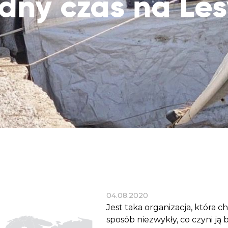
dny czas na Le
Dobroczynne24
Wiatr
Sprawdź listę miejsc, do których dociera
Zrób zakupy dla potrzebujących w
Uratu
Twoja pomoc
markecie z dobrymi uczynkami
głodu
Sprawozdania
Warzywniak Charbela
Zweryfikuj, w jaki sposób wydajemy
Zrób zakupy u niewidomego Charbela i
przekazane Darowizny
wspieraj Głodnych
Cele statutowe
Sprawdź cele naszej organizacji
Kontakt
Skontaktuj się z nami!
04.08.2020
Jest taka organizacja, która c
sposób niezwykły, co czyni ją 