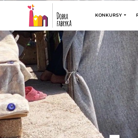
KONKURSY
P
Wyjedź z Na
Odwiedź jedno
działamy
Przybij 5 w 
Wyjedź do Gr
Żakowskim z 