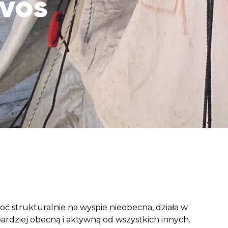
svos
aczek dla Życia
j dziecko cierpiące z powodu
 i wspieraj edukację rodziców
hoć strukturalnie na wyspie nieobecna, działa w
bardziej obecną i aktywną od wszystkich innych.