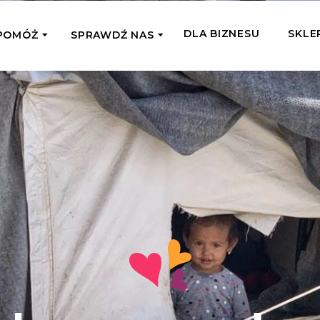
DLA BIZNESU
SKLE
POMÓŻ
SPRAWDŹ NAS
OMAGAM JEDNORAZOWO
WSPIERA
mi
Zespół Fundacji
 z miejsc, w których
Poznaj listonoszy przekazanego przez
Przekaż Kalorie
Przyb
Ciebie wsparcia
Podaruj dziecku posiłek z okazji Dnia
Pomag
7 Ogrodach
Dziecka
Jak pomagamy
pomo
ecji z Michałem
Karmimy, Leczymy, Uczymy, Dajemy
Podaruj 1,5%
Adop
Radia 357
Pracę – sprawdź co to oznacza w
Przekaż niewielką część swojego
Dołąc
praktyce
podatku naszym podopiecznym
go fi
Co już zrobiliśmy
Pilna Pomoc
Druż
Przeczytaj historie ludzi, którym już
Przekaż pomoc tam, gdzie jest teraz
Wspie
pomogliśmy
najbardziej potrzebna
i poz
Gdzie działamy