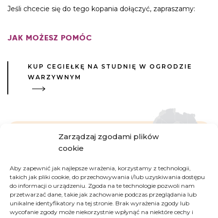
Jeśli chcecie się do tego kopania dołączyć, zapraszamy:
JAK MOŻESZ POMÓC
KUP CEGIEŁKĘ NA STUDNIĘ W OGRODZIE
WARZYWNYM
Zarządzaj zgodami plików
cookie
Burkina Faso
Aby zapewnić jak najlepsze wrażenia, korzystamy z technologii,
takich jak pliki cookie, do przechowywania i/lub uzyskiwania dostępu
do informacji o urządzeniu. Zgoda na te technologie pozwoli nam
Według ONZ to jeden z najsłabiej rozwiniętych
przetwarzać dane, takie jak zachowanie podczas przeglądania lub
krajów na świecie. Charakteryzuje się jednym z
unikalne identyfikatory na tej stronie. Brak wyrażenia zgody lub
najniższych wskaźników rozwoju społecznego
wycofanie zgody może niekorzystnie wpłynąć na niektóre cechy i