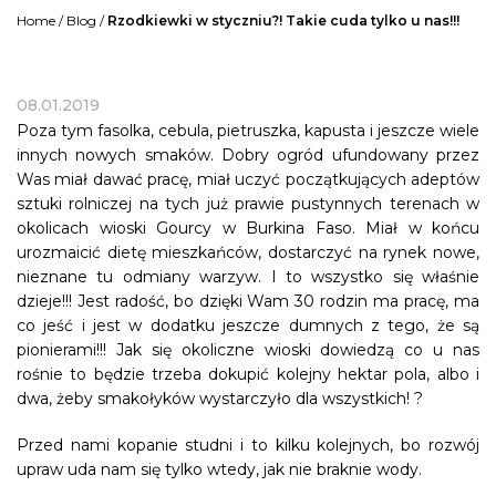
Home
/
Blog
/
Rzodkiewki w styczniu?! Takie cuda tylko u nas!!!
08.01.2019
Poza tym fasolka, cebula, pietruszka, kapusta i jeszcze wiele
innych nowych smaków. Dobry ogród ufundowany przez
Was miał dawać pracę, miał uczyć początkujących adeptów
sztuki rolniczej na tych już prawie pustynnych terenach w
okolicach wioski Gourcy w Burkina Faso. Miał w końcu
urozmaicić dietę mieszkańców, dostarczyć na rynek nowe,
nieznane tu odmiany warzyw. I to wszystko się właśnie
dzieje!!! Jest radość, bo dzięki Wam 30 rodzin ma pracę, ma
co jeść i jest w dodatku jeszcze dumnych z tego, że są
pionierami!!! Jak się okoliczne wioski dowiedzą co u nas
rośnie to będzie trzeba dokupić kolejny hektar pola, albo i
dwa, żeby smakołyków wystarczyło dla wszystkich! ?
Przed nami kopanie studni i to kilku kolejnych, bo rozwój
upraw uda nam się tylko wtedy, jak nie braknie wody.