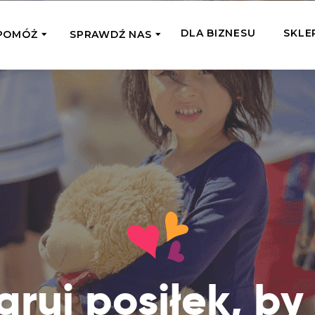
DLA BIZNESU
SKLE
POMÓŻ
SPRAWDŹ NAS
OMAGAM JEDNORAZOWO
WSPIERA
mi
Zespół Fundacji
 z miejsc, w których
Poznaj listonoszy przekazanego przez
Przekaż Kalorie
Przyb
Ciebie wsparcia
Podaruj dziecku posiłek z okazji Dnia
Pomag
7 Ogrodach
Dziecka
Jak pomagamy
pomo
ecji z Michałem
Karmimy, Leczymy, Uczymy, Dajemy
Podaruj 1,5%
Adop
Radia 357
Pracę – sprawdź co to oznacza w
Przekaż niewielką część swojego
Dołąc
praktyce
podatku naszym podopiecznym
go fi
Co już zrobiliśmy
Pilna Pomoc
Druż
Przeczytaj historie ludzi, którym już
Przekaż pomoc tam, gdzie jest teraz
Wspie
ruj posiłek, by
pomogliśmy
najbardziej potrzebna
i poz
Gdzie działamy