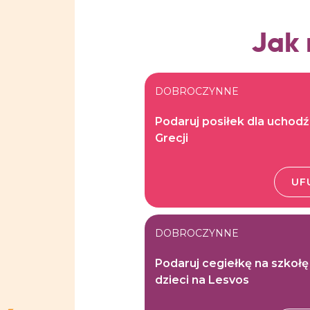
Jak
DOBROCZYNNE
Podaruj posiłek dla uchod
Grecji
UF
DOBROCZYNNE
Podaruj cegiełkę na szkołę
dzieci na Lesvos