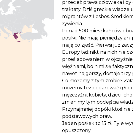
przecież prawa człowieka i by
traktaty. Dziś greckie władze 
migrantów z Lesbos. Środkiem
żywienia.
Ponad 500 mieszkańców obozu
posiłki. Nie mają pieniędzy ani
mają co zjeść. Pierwsi już zac
Europy też nikt na nich nie cz
prześladowaniem w ojczyźnie 
więźniami, bo nimi się faktyczn
nawet najgorszy, dostaje trzy 
Co możemy z tym zrobić? Załam
możemy też podarować głodny
mężczyźni, kobiety, dzieci, cho
zmienimy tym podejścia władz, 
Przynajmniej dopóki ktoś nie z
podstawowych praw.
Jeden posiłek to 15 zł. Tyle wy
opuszczony.