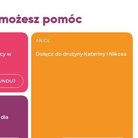
 możesz pomóc
ANIOŁ
źcy w
Dołącz do drużyny Kateriny i Nikosa
UNDUJ
 dla