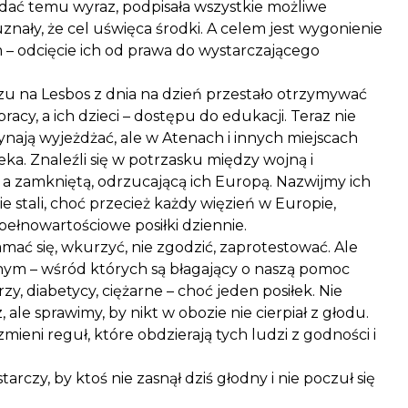
 dać temu wyraz, podpisała wszystkie możliwe
uznały, że cel uświęca środki. A celem jest wygonienie
 – odcięcie ich od prawa do wystarczającego
 na Lesbos z dnia na dzień przestało otrzymywać
 pracy, a ich dzieci – dostępu do edukacji. Teraz nie
zynają wyjeżdżać, ale w Atenach i innych miejscach
eka. Znaleźli się w potrzasku między wojną i
a zamkniętą, odrzucającą ich Europą. Nazwijmy ich
ie stali, choć przecież każdy więzień w Europie,
pełnowartościowe posiłki dziennie.
ać się, wkurzyć, nie zgodzić, zaprotestować. Ale
m – wśród których są błagający o naszą pomoc
rzy, diabetycy, ciężarne – choć jeden posiłek. Nie
ale sprawimy, by nikt w obozie nie cierpiał z głodu.
mieni reguł, które obdzierają tych ludzi z godności i
starczy, by ktoś nie zasnął dziś głodny i nie poczuł się