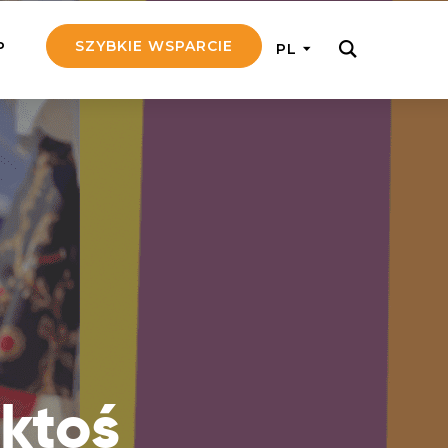
SZYBKIE WSPARCIE
P
PL
M REGULARNIE
ij nam 5!
aj efektywnie, przekazując na
c 5 zł tygodniowo
tuj Seniora
z do rodziny Seniora, wspierając
nansowo i emocjonalnie
yny Aniołów
raj pracę konkretnego misjonarza
 ktoś
ostań z nim kontakcie