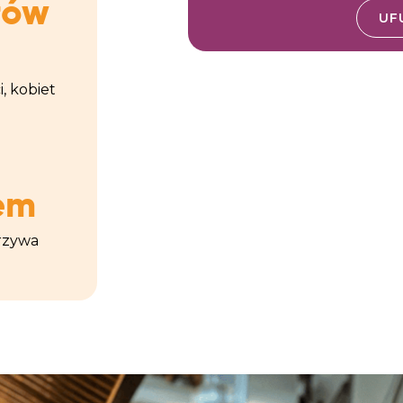
łów
UF
, kobiet
em
arzywa