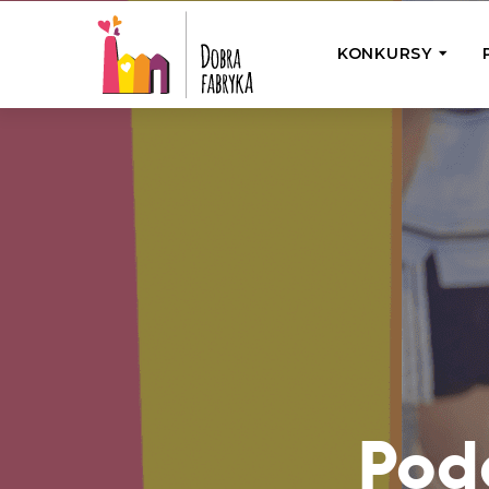
KONKURSY
P
Wyjedź z Na
Odwiedź jedno
działamy
Przybij 5 w 
Wyjedź do Gr
Żakowskim z 
Poda