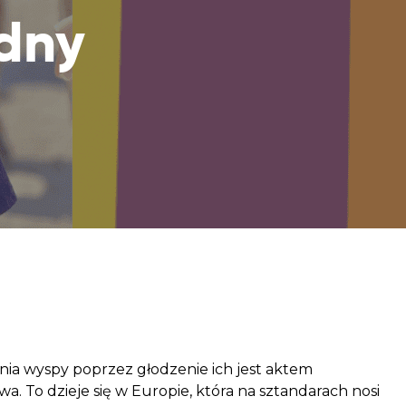
aczek dla Życia
odny
j dziecko cierpiące z powodu
 i wspieraj edukację rodziców
ia wyspy poprzez głodzenie ich jest aktem
. To dzieje się w Europie, która na sztandarach nosi