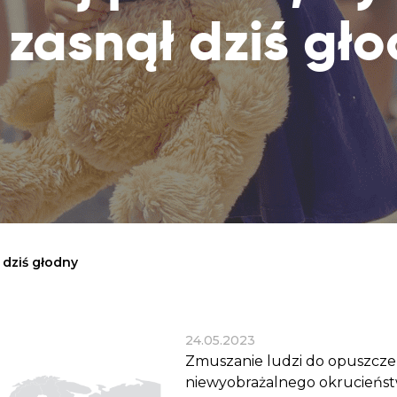
Dobroczynne24
Wiatr
Sprawdź listę miejsc, do których dociera
 zasnął dziś gł
Zrób zakupy dla potrzebujących w
Uratu
Twoja pomoc
markecie z dobrymi uczynkami
głodu
Sprawozdania
Warzywniak Charbela
Zweryfikuj, w jaki sposób wydajemy
Zrób zakupy u niewidomego Charbela i
przekazane Darowizny
wspieraj Głodnych
Cele statutowe
Sprawdź cele naszej organizacji
Kontakt
Skontaktuj się z nami!
 dziś głodny
24.05.2023
Zmuszanie ludzi do opuszczen
niewyobrażalnego okrucieństwa