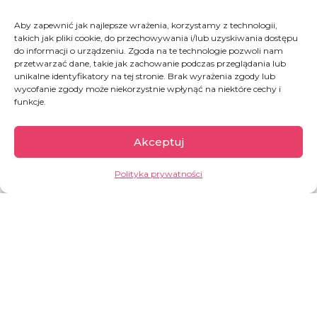
Aby zapewnić jak najlepsze wrażenia, korzystamy z technologii,
takich jak pliki cookie, do przechowywania i/lub uzyskiwania dostępu
do informacji o urządzeniu. Zgoda na te technologie pozwoli nam
przetwarzać dane, takie jak zachowanie podczas przeglądania lub
unikalne identyfikatory na tej stronie. Brak wyrażenia zgody lub
wycofanie zgody może niekorzystnie wpłynąć na niektóre cechy i
Togo
funkcje.
Akceptuj
Kraj bardzo słabo rozwinięty gospodarczo.
Podstawą gospodarki jest rolnictwo, które
Polityka prywatności
wytwarza około
18% PKB
i zatrudnia ok.
30%
osób czynnych zawodowo
. Togo znajduje się
w grupie państw o najniższym stopniu rozwoju
społecznego.
GARŚĆ INFORMACJI:
bieda jest powszechna, zwłaszcza na