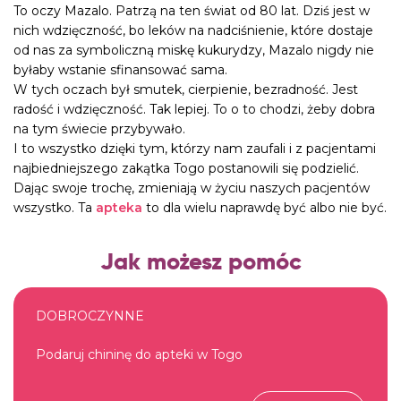
To oczy Mazalo. Patrzą na ten świat od 80 lat. Dziś jest w
nich wdzięczność, bo
leków na nadciśnienie
, które dostaje
od nas za symboliczną miskę kukurydzy, Mazalo nigdy nie
byłaby wstanie sfinansować sama.
W tych oczach był smutek, cierpienie, bezradność. Jest
radość i wdzięczność. Tak lepiej. To o to chodzi, żeby dobra
na tym świecie przybywało.
I to wszystko dzięki tym, którzy nam zaufali i z pacjentami
najbiedniejszego zakątka Togo postanowili się podzielić.
Dając swoje trochę, zmieniają w życiu naszych pacjentów
wszystko. Ta
apteka
to dla wielu naprawdę być albo nie być.
Jak możesz pomóc
DOBROCZYNNE
Podaruj chininę do apteki w Togo