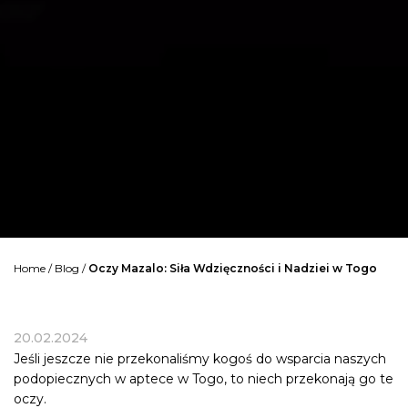
Home
/
Blog
/
Oczy Mazalo: Siła Wdzięczności i Nadziei w Togo
20.02.2024
Jeśli jeszcze nie przekonaliśmy kogoś do wsparcia naszych
podopiecznych w
aptece w Togo
, to niech przekonają go te
oczy.