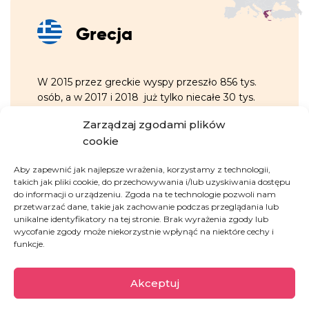
Grecja
W 2015 przez greckie wyspy przeszło 856 tys.
osób, a w 2017 i 2018 już tylko niecałe 30 tys.
(według UNHCR). Ale już 2019 rok przyniósł
Zarządzaj zgodami plików
wzrost – ponad 60 000 nowoprzybyłych.
cookie
Praktyka pokazuje, że na Lesbos można utknąć
na dobre kilka lat. Nikos i Katerina prowadzą na
Aby zapewnić jak najlepsze wrażenia, korzystamy z technologii,
wyspie małą restaurację, w której każdy
takich jak pliki cookie, do przechowywania i/lub uzyskiwania dostępu
uchodźca może poczuć się jak w domu i za
do informacji o urządzeniu. Zgoda na te technologie pozwoli nam
darmo zjeść posiłek.
przetwarzać dane, takie jak zachowanie podczas przeglądania lub
unikalne identyfikatory na tej stronie. Brak wyrażenia zgody lub
wycofanie zgody może niekorzystnie wpłynąć na niektóre cechy i
GARŚĆ INFORMACJI:
funkcje.
pod koniec 2024 r. w obozie na
Akceptuj
greckiej na wyspie Lesbos było prawie