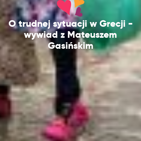
O trudnej sytuacji w Grecji -
wywiad z Mateuszem
Gasińskim