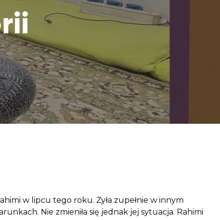
aczek dla Życia
ii
j dziecko cierpiące z powodu
 i wspieraj edukację rodziców
ahimi w lipcu tego roku. Żyła zupełnie w innym
runkach. Nie zmieniła się jednak jej sytuacja. Rahimi