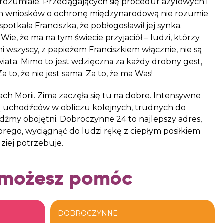
rozumiałe. Przeciągających się procedur azylowych i
ch wniosków o ochronę międzynarodową nie rozumie
 spotkała Franciszka, że pobłogosławił jej synka.
 Wie, że ma na tym świecie przyjaciół – ludzi, którzy
oni wszyscy, z papieżem Franciszkiem włącznie, nie są
wiata. Mimo to jest wdzięczna za każdy drobny gest,
 to, że nie jest sama. Za to, że ma Was!
ch Morii. Zima zaczęła się tu na dobre. Intensywne
ają uchodźców w obliczu kolejnych, trudnych do
dźmy obojętni.
Dobroczynne 24
to najlepszy adres,
obrego, wyciągnąć do ludzi rękę z ciepłym posiłkiem
ziej potrzebuje.
 możesz pomóc
DOBROCZYNNE