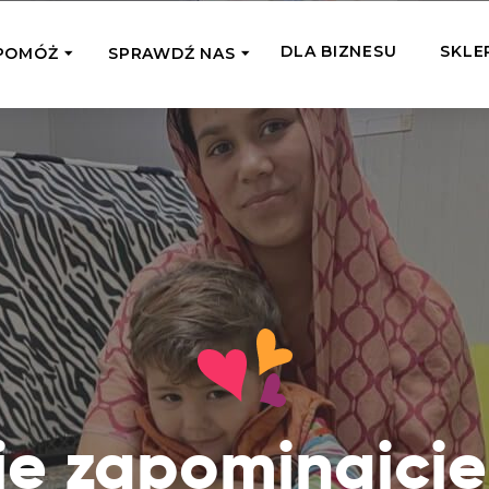
DLA BIZNESU
SKLE
POMÓŻ
SPRAWDŹ NAS
OMAGAM JEDNORAZOWO
WSPIERA
mi
Zespół Fundacji
 z miejsc, w których
Poznaj listonoszy przekazanego przez
Przekaż Kalorie
Przyb
Ciebie wsparcia
Podaruj dziecku posiłek z okazji Dnia
Pomag
7 Ogrodach
Dziecka
Jak pomagamy
pomo
ecji z Michałem
Karmimy, Leczymy, Uczymy, Dajemy
Podaruj 1,5%
Adop
Radia 357
Pracę – sprawdź co to oznacza w
Przekaż niewielką część swojego
Dołąc
praktyce
podatku naszym podopiecznym
go fi
Co już zrobiliśmy
Pilna Pomoc
Druż
Przeczytaj historie ludzi, którym już
Przekaż pomoc tam, gdzie jest teraz
Wspie
ie zapominajcie
pomogliśmy
najbardziej potrzebna
i poz
Gdzie działamy