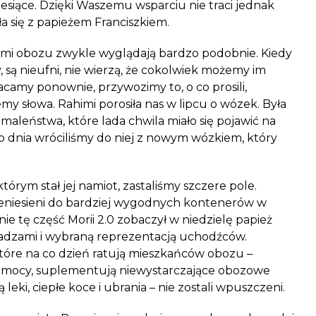
esiące. Dzięki Waszemu wsparciu nie traci jednak
ła się z papieżem Franciszkiem.
ami obozu zwykle wyglądają bardzo podobnie. Kiedy
, są nieufni, nie wierzą, że cokolwiek możemy im
camy ponownie, przywozimy to, o co prosili,
my słowa. Rahimi porosiła nas w lipcu o wózek. Była
 maleństwa, które lada chwila miało się pojawić na
ego dnia wróciliśmy do niej z nowym wózkiem, który
órym stał jej namiot, zastaliśmy szczere pole.
zeniesieni do bardziej wygodnych kontenerów w
nie tę część
Morii 2.0
zobaczył w niedzielę papież
władzami i wybraną reprezentacją uchodźców.
które na co dzień ratują mieszkańców obozu –
omocy, suplementują niewystarczające obozowe
leki, ciepłe koce i ubrania – nie zostali wpuszczeni.