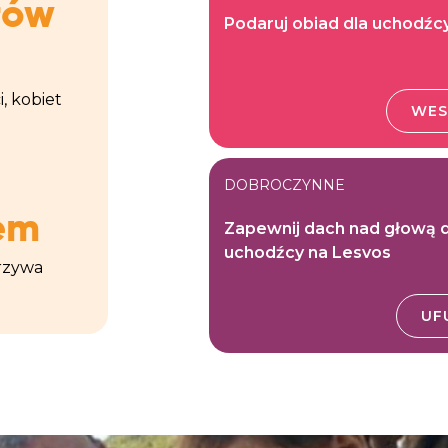
łów
Podaruj obiad dla uchodźcy
, kobiet
WES
DOBROCZYNNE
em
Zapewnij dach nad głową d
uchodźcy na Lesvos
arzywa
UF