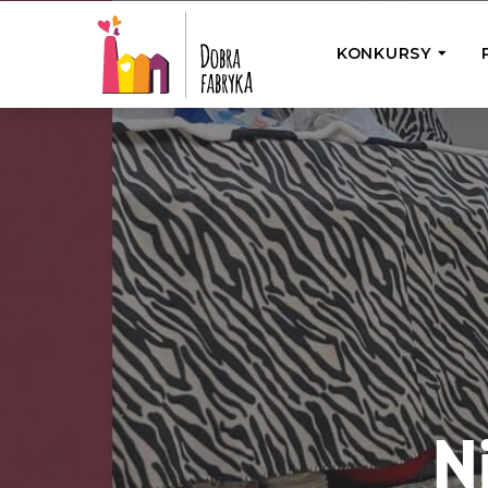
KONKURSY
P
Wyjedź z Na
Odwiedź jedno
działamy
Przybij 5 w 
Wyjedź do Gr
Żakowskim z 
N