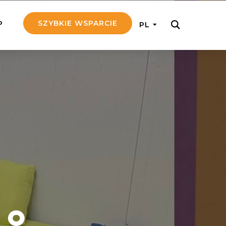
SZYBKIE WSPARCIE
P
PL
M REGULARNIE
ij nam 5!
aj efektywnie, przekazując na
c 5 zł tygodniowo
tuj Seniora
z do rodziny Seniora, wspierając
nansowo i emocjonalnie
yny Aniołów
raj pracę konkretnego misjonarza
 o
ostań z nim kontakcie