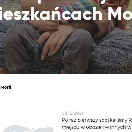
Dobroczynne24
Wiatr
Sprawdź listę miejsc, do których dociera
ieszkańcach Mor
Zrób zakupy dla potrzebujących w
Uratu
Twoja pomoc
markecie z dobrymi uczynkami
głodu
Sprawozdania
Warzywniak Charbela
Zweryfikuj, w jaki sposób wydajemy
Zrób zakupy u niewidomego Charbela i
przekazane Darowizny
wspieraj Głodnych
Cele statutowe
Sprawdź cele naszej organizacji
Kontakt
Skontaktuj się z nami!
Morii
08.12.2021
Po raz pierwszy spotkaliśmy R
miejscu w obozie i w innych wa