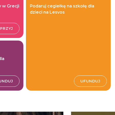
 w Grecji
Podaruj cegiełkę na szkołę dla
dzieci na Lesvos
PRZYJ
la
UNDUJ
UFUNDUJ