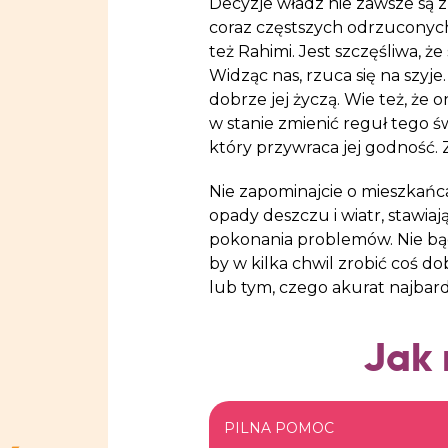
Decyzje władz nie zawsze są z
coraz częstszych odrzucony
też Rahimi. Jest szczęśliwa, że
Widząc nas, rzuca się na szyje.
dobrze jej życzą. Wie też, że 
w stanie zmienić reguł tego ś
który przywraca jej godność. Za
Nie zapominajcie o mieszkańca
opady deszczu i wiatr, stawi
pokonania problemów. Nie bą
by w kilka chwil zrobić coś d
lub tym, czego akurat najbard
Jak
PILNA POMOC