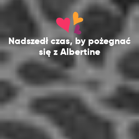
Nadszedł czas, by pożegnać
się z Albertine