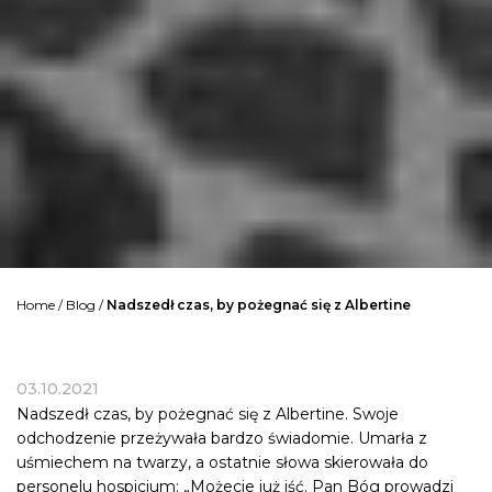
Home
/
Blog
/
Nadszedł czas, by pożegnać się z Albertine
03.10.2021
Nadszedł czas, by pożegnać się z Albertine. Swoje
odchodzenie przeżywała bardzo świadomie. Umarła z
uśmiechem na twarzy, a ostatnie słowa skierowała do
personelu hospicjum: „Możecie już iść. Pan Bóg prowadzi