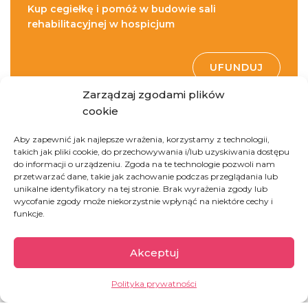
Kup cegiełkę i pomóż w budowie sali
rehabilitacyjnej w hospicjum
UFUNDUJ
Zarządzaj zgodami plików
cookie
Aby zapewnić jak najlepsze wrażenia, korzystamy z technologii,
takich jak pliki cookie, do przechowywania i/lub uzyskiwania dostępu
do informacji o urządzeniu. Zgoda na te technologie pozwoli nam
przetwarzać dane, takie jak zachowanie podczas przeglądania lub
unikalne identyfikatory na tej stronie. Brak wyrażenia zgody lub
Rwanda
wycofanie zgody może niekorzystnie wpłynąć na niektóre cechy i
funkcje.
Rwanda to jeden z najmniejszych krajów na
Akceptuj
kontynencie afrykańskim, a przy tym najgęściej
2
zaludniony. Na 1 km
przypada ok.
525
Polityka prywatności
mieszkańców
! Ze względu na ukształtowanie