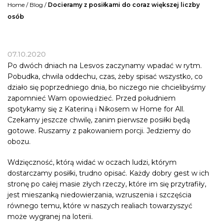
Home
/
Blog
/
Docieramy z posiłkami do coraz większej liczby
osób
07.10.2020
Po dwóch dniach na Lesvos zaczynamy wpadać w rytm.
Pobudka, chwila oddechu, czas, żeby spisać wszystko, co
działo się poprzedniego dnia, bo niczego nie chcielibyśmy
zapomnieć Wam opowiedzieć. Przed południem
spotykamy się z Kateriną i Nikosem w Home for All.
Czekamy jeszcze chwilę, zanim pierwsze posiłki będą
gotowe. Ruszamy z pakowaniem porcji. Jedziemy do
obozu.
Wdzięczność, którą widać w oczach ludzi, którym
dostarczamy posiłki, trudno opisać. Każdy dobry gest w ich
stronę po całej masie złych rzeczy, które im się przytrafiły,
jest mieszanką niedowierzania, wzruszenia i szczęścia
równego temu, które w naszych realiach towarzyszyć
może wygranej na loterii.