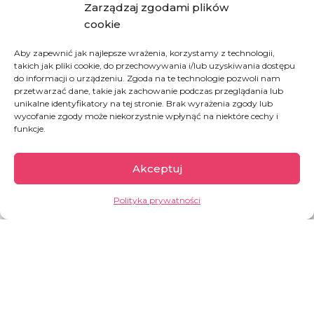
nam szanse ich nakarmić, fundując choć jeden posiłek.
Zarządzaj zgodami plików
cookie
JAK MOŻESZ POMOC:
Aby zapewnić jak najlepsze wrażenia, korzystamy z technologii,
takich jak pliki cookie, do przechowywania i/lub uzyskiwania dostępu
do informacji o urządzeniu. Zgoda na te technologie pozwoli nam
UFUNDUJ OBIAD DLA UCHODŹCY W GRECJI
przetwarzać dane, takie jak zachowanie podczas przeglądania lub
unikalne identyfikatory na tej stronie. Brak wyrażenia zgody lub
wycofanie zgody może niekorzystnie wpłynąć na niektóre cechy i
UFUNDUJ PŁASZCZ PRZECIWDESZCZOWY
funkcje.
DLA UCHODŹCY
Akceptuj
CZYTAJ WIĘCEJ O NASZYM PROJEKCIE
Polityka prywatności
Grecja