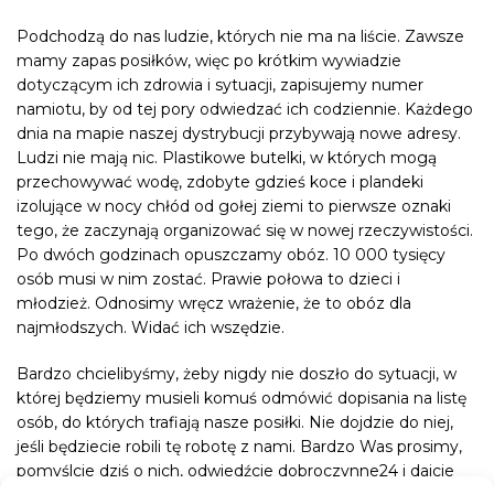
Podchodzą do nas ludzie, których nie ma na liście. Zawsze
mamy zapas posiłków, więc po krótkim wywiadzie
dotyczącym ich zdrowia i sytuacji, zapisujemy numer
namiotu, by od tej pory odwiedzać ich codziennie. Każdego
dnia na mapie naszej dystrybucji przybywają nowe adresy.
Ludzi nie mają nic. Plastikowe butelki, w których mogą
przechowywać wodę, zdobyte gdzieś koce i plandeki
izolujące w nocy chłód od gołej ziemi to pierwsze oznaki
tego, że zaczynają organizować się w nowej rzeczywistości.
Po dwóch godzinach opuszczamy obóz. 10 000 tysięcy
osób musi w nim zostać. Prawie połowa to dzieci i
młodzież. Odnosimy wręcz wrażenie, że to obóz dla
najmłodszych. Widać ich wszędzie.
Bardzo chcielibyśmy, żeby nigdy nie doszło do sytuacji, w
której będziemy musieli komuś odmówić dopisania na listę
osób, do których trafiają nasze posiłki. Nie dojdzie do niej,
jeśli będziecie robili tę robotę z nami. Bardzo Was prosimy,
pomyślcie dziś o nich, odwiedźcie dobroczynne24 i dajcie