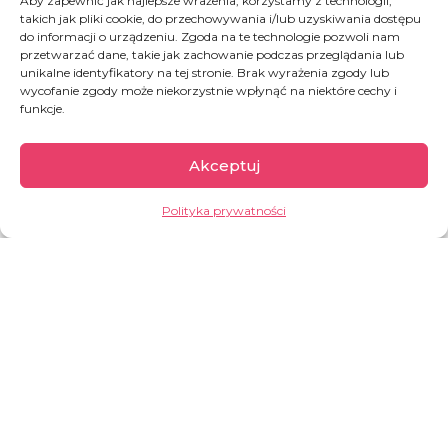
więcej. To wyraz troski, że ktoś o nich myśli i trafia do
Aby zapewnić jak najlepsze wrażenia, korzystamy z technologii,
takich jak pliki cookie, do przechowywania i/lub uzyskiwania dostępu
tego nadgryzionego zębem czasu miejsca, by się o
do informacji o urządzeniu. Zgoda na te technologie pozwoli nam
nich zatroszczyć.
przetwarzać dane, takie jak zachowanie podczas przeglądania lub
unikalne identyfikatory na tej stronie. Brak wyrażenia zgody lub
wycofanie zgody może niekorzystnie wpłynąć na niektóre cechy i
funkcje.
Akceptuj
Grecja
Polityka prywatności
W 2015 przez greckie wyspy przeszło 856 tys.
osób, a w 2017 i 2018 już tylko niecałe 30 tys.
(według UNHCR). Ale już 2019 rok przyniósł
wzrost – ponad 60 000 nowoprzybyłych.
Praktyka pokazuje, że na Lesbos można utknąć
na dobre kilka lat. Nikos i Katerina prowadzą na
wyspie małą restaurację, w której każdy
uchodźca może poczuć się jak w domu i za
darmo zjeść posiłek.