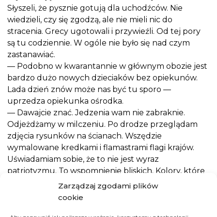
Słyszeli, że pysznie gotują dla uchodźców. Nie
wiedzieli, czy się zgodzą, ale nie mieli nic do
stracenia. Grecy ugotowali i przywieźli. Od tej pory
są tu codziennie. W ogóle nie było się nad czym
zastanawiać.
— Podobno w kwarantannie w głównym obozie jest
bardzo dużo nowych dzieciaków bez opiekunów.
Lada dzień znów może nas być tu sporo —
uprzedza opiekunka ośrodka.
— Dawajcie znać. Jedzenia wam nie zabraknie.
Odjeżdżamy w milczeniu. Po drodze przeglądam
zdjęcia rysunków na ścianach. Wszędzie
wymalowane kredkami i flamastrami flagi krajów.
Uświadamiam sobie, że to nie jest wyraz
patriotyzmu. To wspomnienie bliskich. Kolory, które
zawsze będą kojarzyły się z mamą i tatą.
Zarządzaj zgodami plików
Jeśli chciałbyś zrobić dziś coś dobrego, podaruj im 15
cookie
złotych. To koszt posiłku, ale także coś znacznie