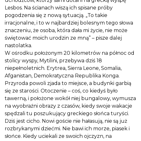
uchodźców, którzy sami dotarli na grecką wyspę
Lesbos. Na ścianach wiszą ich spisane próby
pogodzenia się z nową sytuacją. „To takie
irracjonalne, i to w najbardziej bolesnym tego słowa
znaczeniu, że osoba, która dała mi życie, nie może
świętować moich urodzin ze mną” – pisze dalej
nastolatka.
W ośrodku położonym 20 kilometrów na północ od
stolicy wyspy, Mytilini, przebywa dziś 18
niepełnoletnich. Erytrea, Sierra Leone, Somalia,
Afganistan, Demokratyczna Republika Konga.
Przyroda powoli zjada to miejsce, a budynki garbią
się ze starości. Otoczenie – coś, co kiedyś było
tawerną, i położone wokół niej bungalowy, wymusza
na wyobraźni obrazy z czasów, kiedy swoje wakacje
spędzali tu poszukujący greckiego słońca turyści.
Dziś jest cicho. Nowi goście nie hałasują, nie są już
rozbrykanymi dziećmi. Nie bawi ich morze, piasek i
słońce. Kiedy uciekali ze swoich ojczyzn, na