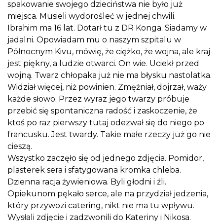
spakowanie swojego dzieciństwa nie było już
miejsca. Musieli wydorośleć w jednej chwili.
Ibrahim ma 16 lat. Dotarł tu z DR Konga. Siadamy w
jadalni. Opowiadam mu o naszym szpitalu w
Północnym Kivu, mówię, że ciężko, że wojna, ale kraj
jest piękny, a ludzie otwarci. On wie. Uciekł przed
wojną. Twarz chłopaka już nie ma błysku nastolatka.
Widział więcej, niż powinien. Zmężniał, dojrzał, waży
każde słowo. Przez wyraz jego twarzy próbuje
przebić się spontaniczna radość i zaskoczenie, że
ktoś po raz pierwszy tutaj odezwał się do niego po
francusku. Jest twardy. Takie małe rzeczy już go nie
cieszą.
Wszystko zaczęło się od jednego zdjęcia. Pomidor,
plasterek sera i sfatygowana kromka chleba.
Dzienna racja żywieniowa. Byli głodni i źli.
Opiekunom pękało serce, ale na przydział jedzenia,
który przywozi catering, nikt nie ma tu wpływu.
Wysłali zdjęcie i zadzwonili do Kateriny i Nikosa.