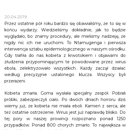
20.04.2019
Przez ostatnie pół roku bardzo się obawialiśmy, że to się w
końcu wydarzy. Wiedzieliśmy dokładnie, jak to będzie
wyglądało, bo znamy procedury, ale mieliśmy nadzieję, że
nigdy nic ich nie uruchomi. To Ntamugenga i pierwsza
interwencja sztabu epidemiologicznego w naszym ośrodku.
Gdy trafiła do nas kobieta z krwotokiem i objawami do
złudzenia przypominającymi te powodowane przez wirus
ebola, zelektryzowało wszystkich. Każdy zaczął działać
według precyzyjnie ustalonego klucza. Wszyscy byli
przerażeni.
Kobieta zmarła. Goma wysłała specjalny zespół. Pobrali
próbki, zabezpieczyli ciało. Po dwóch dniach horroru dziś
wiemy już, że kobieta nie miała eboli. Kamień z serca, ale
też ostatnie ostrzeżenie. Wirus jest już naprawdę blisko. Do
tej pory w naszej prowincji rozpoznano ponad 1250
przypadków. Ponad 800 chorych zmarło. To największa w