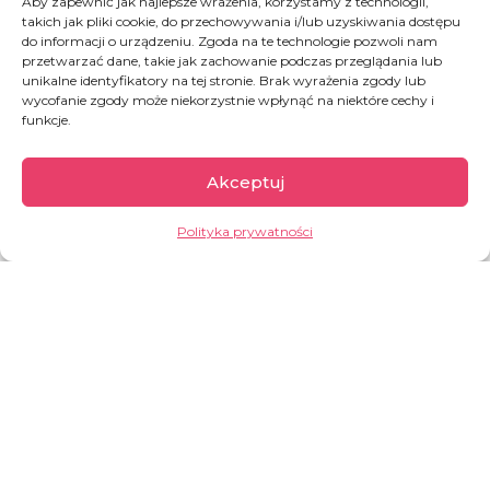
Aby zapewnić jak najlepsze wrażenia, korzystamy z technologii,
naftowa, diamenty, złoto), z drugiej jego
takich jak pliki cookie, do przechowywania i/lub uzyskiwania dostępu
mieszkańcy należą do najbiedniejszych na
do informacji o urządzeniu. Zgoda na te technologie pozwoli nam
świecie. Od dziesięcioleci Kongo pogrążone jest
przetwarzać dane, takie jak zachowanie podczas przeglądania lub
unikalne identyfikatory na tej stronie. Brak wyrażenia zgody lub
w przedłużających się konfliktach, które
wycofanie zgody może niekorzystnie wpłynąć na niektóre cechy i
doprowadziły do powstania jednego z
funkcje.
największych kryzysów humanitarnych na
świecie.
Akceptuj
GARŚĆ INFORMACJI:
Polityka prywatności
Prawie 62% populacji (około 60
milionów ludzi) żyje w skrajnym
ubóstwie, za mniej niż 2,15 dolara
dziennie.
Aż 10 milionów ludzi wymaga
natychmiastowej pomocy
humanitarnej