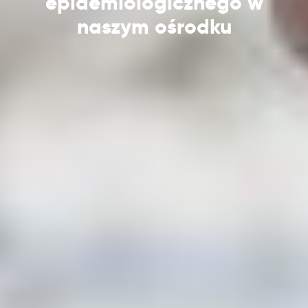
epidemiologicznego w
naszym ośrodku