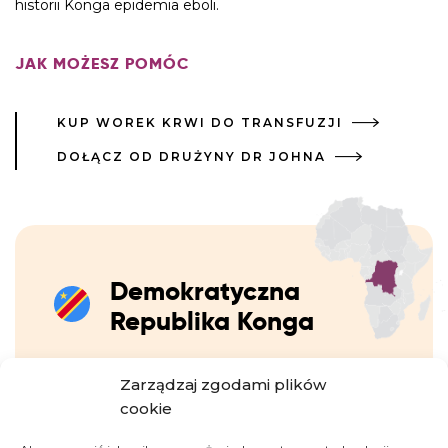
historii Konga epidemia eboli.
JAK MOŻESZ POMÓC
KUP WOREK KRWI DO TRANSFUZJI
DOŁĄCZ OD DRUŻYNY DR JOHNA
Demokratyczna
Republika Konga
Zarządzaj zgodami plików
Drugi co do wielkości kraj w Afryce, kraj pełen
cookie
paradoksów. Z jednej strony bogaty w zasoby
naturalne (m.in. kobalt, miedź, koltan, ropa