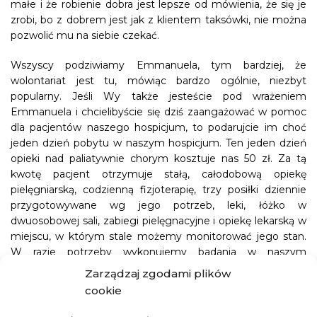
małe i że robienie dobra jest lepsze od mówienia, że się je
zrobi, bo z dobrem jest jak z klientem taksówki, nie można
pozwolić mu na siebie czekać.
Wszyscy podziwiamy Emmanuela, tym bardziej, że
wolontariat jest tu, mówiąc bardzo ogólnie, niezbyt
popularny. Jeśli Wy także jesteście pod wrażeniem
Emmanuela i chcielibyście się dziś zaangażować w pomoc
dla pacjentów naszego hospicjum, to podarujcie im choć
jeden dzień pobytu w naszym hospicjum. Ten jeden dzień
opieki nad paliatywnie chorym kosztuje nas 50 zł. Za tą
kwotę pacjent otrzymuje stałą, całodobową opiekę
pielęgniarską, codzienną fizjoterapię, trzy posiłki dziennie
przygotowywane wg jego potrzeb, leki, łóżko w
dwuosobowej sali, zabiegi pielęgnacyjne i opiekę lekarską w
miejscu, w którym stale możemy monitorować jego stan.
W razie potrzeby wykonujemy badania w naszym
laboratorium lub włączamy tlenoterapię.
Zarządzaj zgodami plików
cookie
Dziś w Kabudze opiekujemy się 17 chorymi. Tylko dwóm z
nich rodziny częściowo opłacają pobyt i leczenie. Reszta