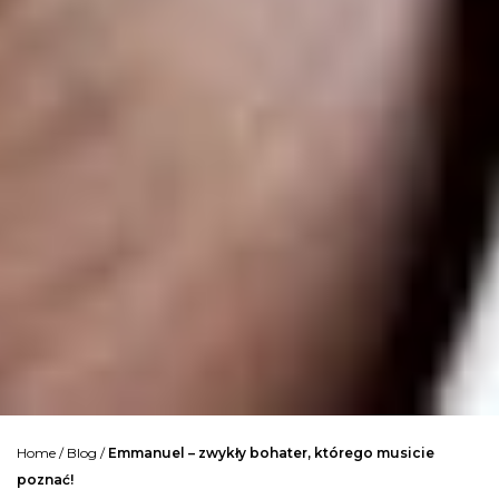
Home
/
Blog
/
Emmanuel – zwykły bohater, którego musicie
poznać!