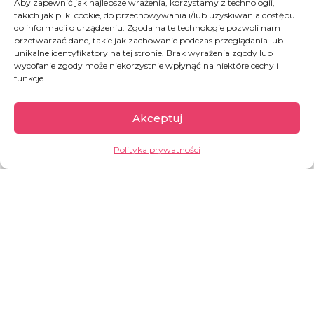
Aby zapewnić jak najlepsze wrażenia, korzystamy z technologii,
jest pod opieką Dobrej Fabryki. To oznacza, że dobrych
takich jak pliki cookie, do przechowywania i/lub uzyskiwania dostępu
ludzi, jak Emmanuel, potrzeba nam tu dziś bardzo. Macie
do informacji o urządzeniu. Zgoda na te technologie pozwoli nam
przetwarzać dane, takie jak zachowanie podczas przeglądania lub
ochotę na taki wolontariat, dzięki któremu mimo dzielącej
unikalne identyfikatory na tej stronie. Brak wyrażenia zgody lub
nas odległości, możemy być blisko najbardziej
wycofanie zgody może niekorzystnie wpłynąć na niektóre cechy i
potrzebujących i podarować im równowartość tej godziny,
funkcje.
może dwóch, Waszej codziennej pracy?
Akceptuj
JAK MOŻESZ POMÓC
Polityka prywatności
PODARUJ CHOREMU JEDEN DZIEŃ POBYTU W
HOSPICJUM
Rwanda