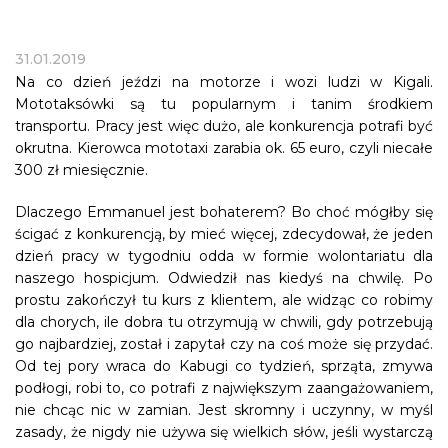
31.01.2019
Na co dzień jeździ na motorze i wozi ludzi w Kigali.
Mototaksówki są tu popularnym i tanim środkiem
transportu. Pracy jest więc dużo, ale konkurencja potrafi być
okrutna. Kierowca mototaxi zarabia ok. 65 euro, czyli niecałe
300 zł miesięcznie.
Dlaczego Emmanuel jest bohaterem? Bo choć mógłby się
ścigać z konkurencją, by mieć więcej, zdecydował, że jeden
dzień pracy w tygodniu odda w formie wolontariatu dla
naszego hospicjum. Odwiedził nas kiedyś na chwilę. Po
prostu zakończył tu kurs z klientem, ale widząc co robimy
dla chorych, ile dobra tu otrzymują w chwili, gdy potrzebują
go najbardziej, został i zapytał czy na coś może się przydać.
Od tej pory wraca do Kabugi co tydzień, sprząta, zmywa
podłogi, robi to, co potrafi z największym zaangażowaniem,
nie chcąc nic w zamian. Jest skromny i uczynny, w myśl
zasady, że nigdy nie używa się wielkich słów, jeśli wystarczą