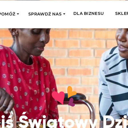
DLA BIZNESU
SKLE
POMÓŻ
SPRAWDŹ NAS
OMAGAM JEDNORAZOWO
WSPIERA
mi
Zespół Fundacji
 z miejsc, w których
Poznaj listonoszy przekazanego przez
Przekaż Kalorie
Przyb
Ciebie wsparcia
Podaruj dziecku posiłek z okazji Dnia
Pomag
7 Ogrodach
Dziecka
Jak pomagamy
pomo
ecji z Michałem
Karmimy, Leczymy, Uczymy, Dajemy
Podaruj 1,5%
Adop
Radia 357
Pracę – sprawdź co to oznacza w
Przekaż niewielką część swojego
Dołąc
praktyce
podatku naszym podopiecznym
go fi
Co już zrobiliśmy
Pilna Pomoc
Druż
Przeczytaj historie ludzi, którym już
Przekaż pomoc tam, gdzie jest teraz
Wspie
iś Światowy Dz
pomogliśmy
najbardziej potrzebna
i poz
Gdzie działamy