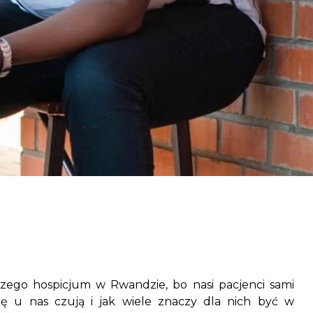
aczek dla Życia
j dziecko cierpiące z powodu
 i wspieraj edukację rodziców
zego hospicjum w Rwandzie, bo nasi pacjenci sami
ę u nas czują i jak wiele znaczy dla nich być w