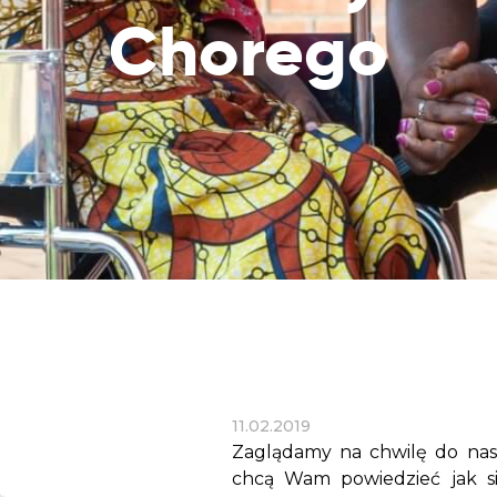
Dobroczynne24
Wiatr
Sprawdź listę miejsc, do których dociera
Chorego
Zrób zakupy dla potrzebujących w
Uratu
Twoja pomoc
markecie z dobrymi uczynkami
głodu
Sprawozdania
Warzywniak Charbela
Zweryfikuj, w jaki sposób wydajemy
Zrób zakupy u niewidomego Charbela i
przekazane Darowizny
wspieraj Głodnych
Cele statutowe
Sprawdź cele naszej organizacji
Kontakt
Skontaktuj się z nami!
11.02.2019
Zaglądamy na chwilę do nas
chcą Wam powiedzieć jak si