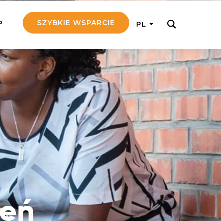
SZYBKIE WSPARCIE
P
PL
M REGULARNIE
ij nam 5!
aj efektywnie, przekazując na
c 5 zł tygodniowo
tuj Seniora
z do rodziny Seniora, wspierając
nansowo i emocjonalnie
yny Aniołów
raj pracę konkretnego misjonarza
ień
ostań z nim kontakcie