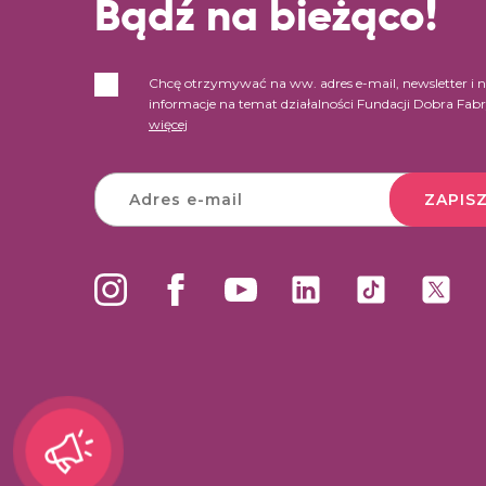
Bądź na bieżąco!
Chcę otrzymywać na ww. adres e-mail, newsletter i 
informacje na temat działalności Fundacji Dobra Fab
więcej
ZAPISZ