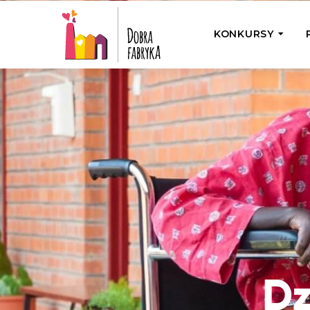
KONKURSY
P
Wyjedź z Na
Odwiedź jedno
działamy
Przybij 5 w 
Wyjedź do Gr
Żakowskim z 
Dz