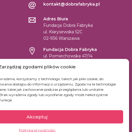
kontakt@dobrafabryka.pl
Adres Biura
Fundacja Dobra Fabryka
ul. Klarysewska 52C
02-936 Warszawa
Fundacja Dobra Fabryka
ul. Pomiechowska 47/14
04-694 Warszawa
Zarządzaj zgodami plików cookie
NIP: 9522131059
rażenia, korzystamy z technologii, takich jak pliki cookie, do
REGON: 147361669
wania dostępu do informacji o urządzeniu. Zgoda na te technologie
KRS: 0000519542
ne, takie jak zachowanie podczas przeglądania lub unikalne
e. Brak wyrażenia zgody lub wycofanie zgody może niekorzystnie
Numer konta dla wpłat w PLN:
funkcje.
45 1090 1883 0000 0001 2390 7365
Konta dla innych walut kliknij
tutaj.
Akceptuj
Polityka prywatności