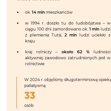
ok.
14 mln
mieszkańców
w 1994 r. doszło tu do ludobójstwa – w
ciągu 100 dni zamordowano ok.
1 mln
ludzi
z plemienia Tutsi,
2 mln
ludzi uciekło z
kraju
kraj rolniczy –
około 62 %
ludności
aktywnej zawodowo zatrudnionych jest w
rolnictwie
W 2024 r. objęliśmy długoterminową opiek
paliatywną
33
osób