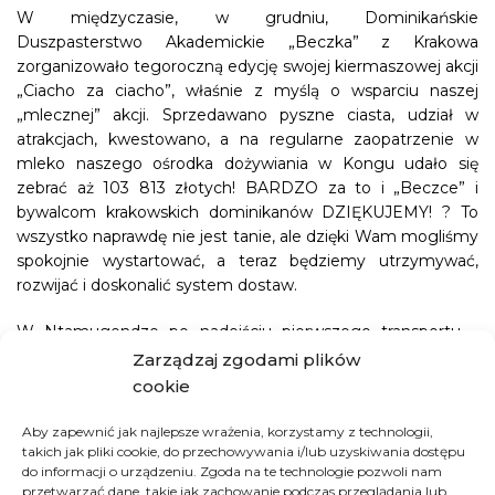
W międzyczasie, w grudniu, Dominikańskie
Duszpasterstwo Akademickie „Beczka” z Krakowa
zorganizowało tegoroczną edycję swojej kiermaszowej akcji
„Ciacho za ciacho”, właśnie z myślą o wsparciu naszej
„mlecznej” akcji. Sprzedawano pyszne ciasta, udział w
atrakcjach, kwestowano, a na regularne zaopatrzenie w
mleko naszego ośrodka dożywiania w Kongu udało się
zebrać aż 103 813 złotych! BARDZO za to i „Beczce” i
bywalcom krakowskich dominikanów DZIĘKUJEMY! ? To
wszystko naprawdę nie jest tanie, ale dzięki Wam mogliśmy
spokojnie wystartować, a teraz będziemy utrzymywać,
rozwijać i doskonalić system dostaw.
W Ntamugendze po nadejściu pierwszego transportu –
wielka radość. „Może i są gdzieś tu pod ziemią diamenty i
Zarządzaj zgodami plików
złoto, ale dla nas największym bogactwem, jakie mogliśmy
cookie
dostać jest ta paleta mleka!” – pisze nam siostra Agnieszka.
„W ostatnich tygodniach bardzo przybywa nam
Aby zapewnić jak najlepsze wrażenia, korzystamy z technologii,
takich jak pliki cookie, do przechowywania i/lub uzyskiwania dostępu
przypadków ciężkiego niedożywienia. To uchodźcy z
do informacji o urządzeniu. Zgoda na te technologie pozwoli nam
objętych walkami północnych regionów kraju. Gdyby nie
przetwarzać dane, takie jak zachowanie podczas przeglądania lub