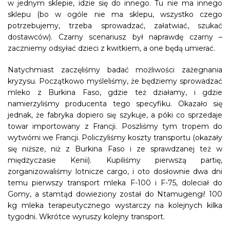
w jednym sklepie, idzie się do innego. Tu nie ma innego
sklepu (bo w ogóle nie ma sklepu, wszystko czego
potrzebujemy, trzeba sprowadzać, załatwiać, szukać
dostawców). Czarny scenariusz był naprawdę czarny –
zaczniemy odsyłać dzieci z kwitkiem, a one będą umierać.
Natychmiast zaczęliśmy badać możliwości zażegnania
kryzysu. Początkowo myśleliśmy, że będziemy sprowadzać
mleko z Burkina Faso, gdzie też działamy, i gdzie
namierzyliśmy producenta tego specyfiku. Okazało się
jednak, że fabryka dopiero się szykuje, a póki co sprzedaje
towar importowany z Francji. Poszliśmy tym tropem do
wytwórni we Francji. Policzyliśmy koszty transportu (okazały
się niższe, niż z Burkina Faso i ze sprawdzanej też w
międzyczasie Kenii). Kupiliśmy pierwszą partię,
zorganizowaliśmy lotnicze cargo, i oto dosłownie dwa dni
temu pierwszy transport mleka F-100 i F-75, doleciał do
Gomy, a stamtąd dowieziony został do Ntamugengi! 100
kg mleka terapeutycznego wystarczy na kolejnych kilka
tygodni. Wkrótce wyruszy kolejny transport.