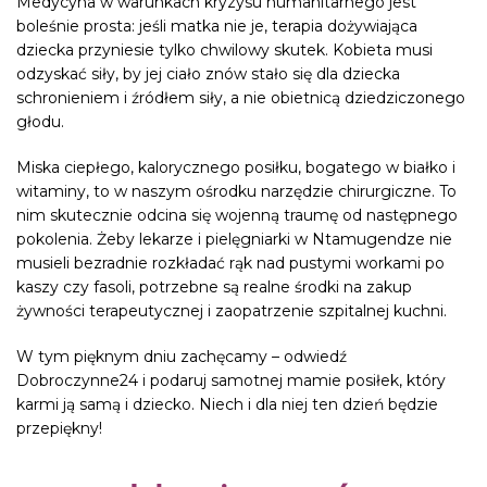
Medycyna w warunkach kryzysu humanitarnego jest
boleśnie prosta: jeśli matka nie je, terapia dożywiająca
dziecka przyniesie tylko chwilowy skutek. Kobieta musi
odzyskać siły, by jej ciało znów stało się dla dziecka
schronieniem i źródłem siły, a nie obietnicą dziedziczonego
głodu.
Miska ciepłego, kalorycznego posiłku, bogatego w białko i
witaminy, to w naszym ośrodku narzędzie chirurgiczne. To
nim skutecznie odcina się wojenną traumę od następnego
pokolenia. Żeby lekarze i pielęgniarki w Ntamugendze nie
musieli bezradnie rozkładać rąk nad pustymi workami po
kaszy czy fasoli, potrzebne są realne środki na zakup
żywności terapeutycznej i zaopatrzenie szpitalnej kuchni.
W tym pięknym dniu zachęcamy – odwiedź
Dobroczynne24 i podaruj samotnej mamie posiłek, który
karmi ją samą i dziecko. Niech i dla niej ten dzień będzie
przepiękny!