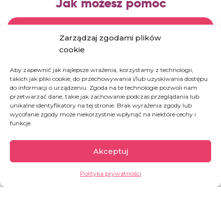
Jak możesz pomóc
DOBROCZYNNE
Zarządzaj zgodami plików
cookie
Kup mleko terapeutyczne w Dobroczynne24
Aby zapewnić jak najlepsze wrażenia, korzystamy z technologii,
takich jak pliki cookie, do przechowywania i/lub uzyskiwania dostępu
UFUNDUJ
do informacji o urządzeniu. Zgoda na te technologie pozwoli nam
przetwarzać dane, takie jak zachowanie podczas przeglądania lub
unikalne identyfikatory na tej stronie. Brak wyrażenia zgody lub
wycofanie zgody może niekorzystnie wpłynąć na niektóre cechy i
funkcje.
PRZYBIJ NAM 5!
Przybij nam 5!
Akceptuj
Polityka prywatności
PRZYBIJ NAM 5!
ANIOŁ