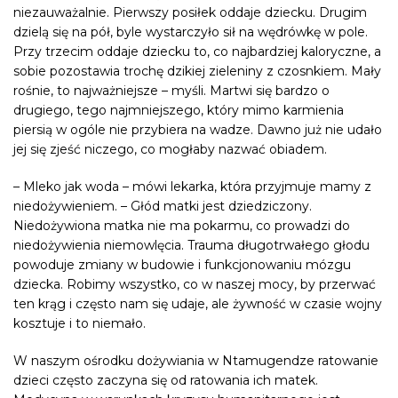
niezauważalnie. Pierwszy posiłek oddaje dziecku. Drugim
dzielą się na pół, byle wystarczyło sił na wędrówkę w pole.
Przy trzecim oddaje dziecku to, co najbardziej kaloryczne, a
sobie pozostawia trochę dzikiej zieleniny z czosnkiem. Mały
rośnie, to najważniejsze – myśli. Martwi się bardzo o
drugiego, tego najmniejszego, który mimo karmienia
piersią w ogóle nie przybiera na wadze. Dawno już nie udało
jej się zjeść niczego, co mogłaby nazwać obiadem.
– Mleko jak woda – mówi lekarka, która przyjmuje mamy z
niedożywieniem. – Głód matki jest dziedziczony.
Niedożywiona matka nie ma pokarmu, co prowadzi do
niedożywienia niemowlęcia. Trauma długotrwałego głodu
powoduje zmiany w budowie i funkcjonowaniu mózgu
dziecka. Robimy wszystko, co w naszej mocy, by przerwać
ten krąg i często nam się udaje, ale żywność w czasie wojny
kosztuje i to niemało.
W naszym ośrodku dożywiania w Ntamugendze ratowanie
dzieci często zaczyna się od ratowania ich matek.