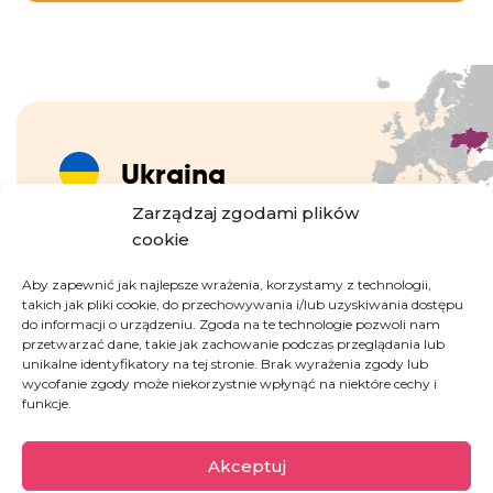
Ukraina
Zarządzaj zgodami plików
cookie
Wojna, która eskalowała w lutym 2022 roku,
wywołała ogromny kryzys humanitarny. 6,8
Aby zapewnić jak najlepsze wrażenia, korzystamy z technologii,
miliona osób uciekło z Ukrainy, a życie milionów
takich jak pliki cookie, do przechowywania i/lub uzyskiwania dostępu
ludzi, którzy pozostali w kraju, zostało
do informacji o urządzeniu. Zgoda na te technologie pozwoli nam
przetwarzać dane, takie jak zachowanie podczas przeglądania lub
zrujnowane przez działania wojenne. Ataki
unikalne identyfikatory na tej stronie. Brak wyrażenia zgody lub
rakietowe niszczą infrastrukturę cywilną, w tym
wycofanie zgody może niekorzystnie wpłynąć na niektóre cechy i
sieci energetyczne, wodociągi, szpitale i
funkcje.
transport publiczny. Skala cierpienia dotyka
zarówno uchodźców, jak i tych, którzy pozostali
Akceptuj
w kraju.