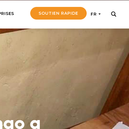
SOUTIEN RAPIDE
PRISES
FR
ER
ement notre travail
ontants et obtenez
tir en mission
rsonne âgée
e d’une personne
a à la fois
t émotionnellement
ngo a
l d’un missionnaire