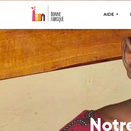
AIDE
AIDE PON
Aide u
Fournir 
nécess
Bienfa
Achete
besoin
actions
Notr