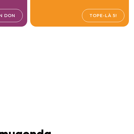
UN DON
TOPE-LÀ 5!
Ntamugenda