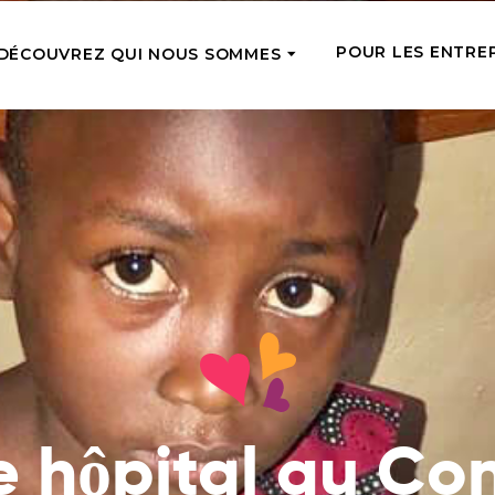
POUR LES ENTRE
DÉCOUVREZ QUI NOUS SOMMES
CTUELLE
SOUTIEN RÉGULI
Notre équipe
Rencontrez les coursiers du soutien
rgente
Tope-là 5 !
que vous avez fourni
de l’aide là où elle est le plus
Soutenez régulièr
aire en ce moment
Comment nous aidons
avec de petits m
Nous nourrissons, traitons, éduquons
une chance de par
isance24
et donnons des emplois – voyez ce
z pour les personnes dans le
Adoptez une pe
que cela signifie vraiment
 sur notre marché de bonnes
Devenez la famill
Ce que nous avons déjà fait
âgée et soutenez-l
Lisez les histoires des personnes que
financièrement e
e hôpital au Co
nous avons déjà aidées
Équipes d’anges
Où nous opérons
Soutenez le travai