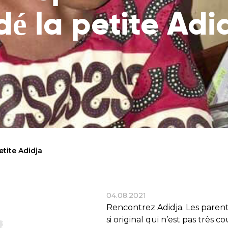
Consultez la liste des endroits où votre
spécifique et res
dé la petite Adi
aide parvient
lui
Rapports financiers
Souffle de vie
Vérifiez comment nous utilisons les
Sauvez un enfant 
dons
maladie de la fai
l’éducation des p
Objectifs statutaires
Voir les objectifs de notre organisation
Contact
Contactez-nous !
etite Adidja
04.08.2021
Rencontrez Adidja. Les paren
si original qui n’est pas très