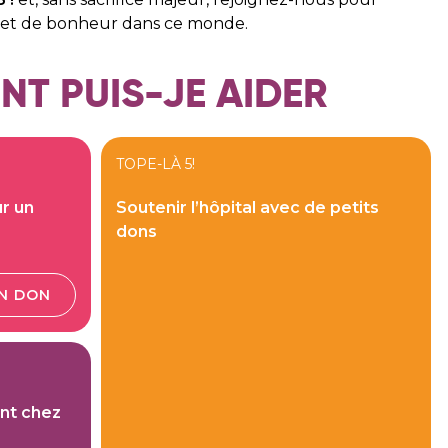
n et de bonheur dans ce monde.
T PUIS-JE AIDER
TOPE-LÀ 5!
r un
Soutenir l’hôpital avec de petits
dons
UN DON
ent chez