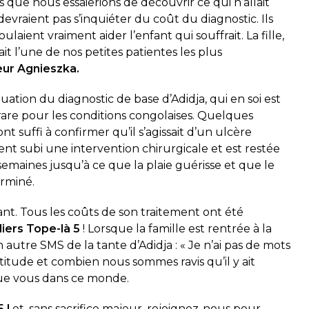
s que nous essaierions de découvrir ce qui n’allait
 devraient pas s’inquiéter du coût du diagnostic. Ils
oulaient vraiment aider l’enfant qui souffrait. La fille,
it l’une de nos petites patientes les plus
ur Agnieszka
.
ation du diagnostic de base d’Adidja, qui en soi est
are pour les conditions congolaises. Quelques
t suffi à confirmer qu’il s’agissait d’un ulcère
ent subi une intervention chirurgicale et est restée
maines jusqu’à ce que la plaie guérisse et que le
erminé.
iant. Tous les coûts de son traitement ont été
liers Tope-là 5
! Lorsque la famille est rentrée à la
utre SMS de la tante d’Adidja : « Je n’ai pas de mots
itude et combien nous sommes ravis qu’il y ait
ue vous dans ce monde.
 !
et, sans sacrifice majeur, rejoignez-nous pour