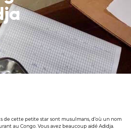
tez en contact avec
dja
souffrant de la
m et soutenez
arents
ts de cette petite star sont musulmans, d’où un nom
 courant au Congo. Vous avez beaucoup aidé Adidja.