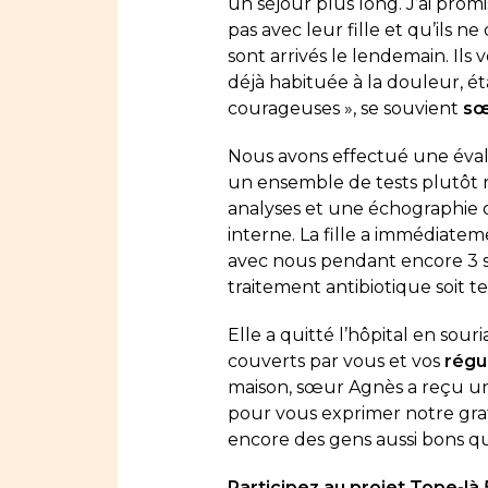
un séjour plus long. J’ai promi
pas avec leur fille et qu’ils ne
sont arrivés le lendemain. Ils v
déjà habituée à la douleur, éta
courageuses », se souvient
sœ
Nous avons effectué une évalu
un ensemble de tests plutôt r
analyses et une échographie on
interne. La fille a immédiatem
avec nous pendant encore 3 se
traitement antibiotique soit t
Elle a quitté l’hôpital en sour
couverts par vous et vos
régu
maison, sœur Agnès a reçu un a
pour vous exprimer notre grat
encore des gens aussi bons q
Participez au projet Tope-là 5