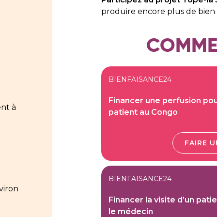
produire encore plus de bie
COMMEN
BIENFAISANCE24
Financer une perfusion pou
nt à
patient au Congo
FAIRE 
BIENFAISANCE24
viron
Financer la visite d’un pati
le médecin