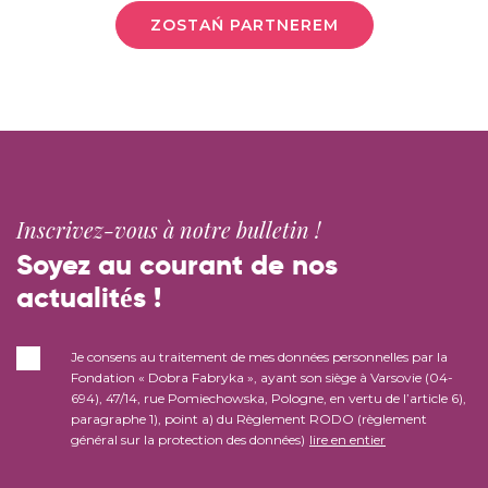
ZOSTAŃ PARTNEREM
Inscrivez-vous à notre bulletin !
Soyez au courant de nos
actualités !
Je consens au traitement de mes données personnelles par la
Fondation « Dobra Fabryka », ayant son siège à Varsovie (04-
694), 47/14, rue Pomiechowska, Pologne, en vertu de l’article 6),
paragraphe 1), point a) du Règlement RODO (règlement
général sur la protection des données)
lire en entier