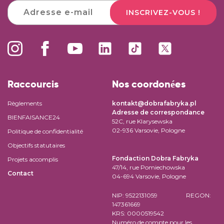
INSCRIVEZ-VOUS !
Raccourcis
Nos coordonées
Règlements
kontakt@dobrafabryka.pl
Adresse de correspondance
BIENFAISANCE24
52C, rue Klarysewska
02-936 Varsovie, Pologne
Politique de confidentialité
Objectifs statutaires
Fondaction Dobra Fabryka
Projets accomplis
47/14, rue Pomiechowska
Contact
04-694 Varsovie, Pologne
NIP: 9522131059 REGON:
147361669
KRS: 0000519542
Numéro de compte pour les