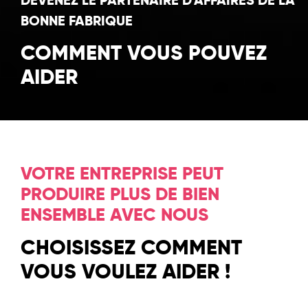
DEVENEZ LE PARTENAIRE D'AFFAIRES DE LA
*
BONNE FABRIQUE
COMMENT VOUS POUVEZ
AIDER
VOTRE ENTREPRISE PEUT
PRODUIRE PLUS DE BIEN
ENSEMBLE AVEC NOUS
CHOISISSEZ COMMENT
VOUS VOULEZ AIDER !