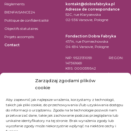
Règlements
kontakt@dobrafabryka.pl
Adresse de correspondance
BIENFAISANCE24
52C, rue Klarysewska
02-936 Varsovie, Pologne
Politique de confidentialité
Objectifs statutaires
Fondaction Dobra Fabryka
Projets accomplis
47/14, rue Pomiechowska
Contact
04-694 Varsovie, Pologne
NIP: 9522131059 REGON:
147361669
KRS: 0000519542
Numéro de compte pour les
virements en EUR:
Zarządzaj zgodami plików
PL84 1090 1883 0000 0001 2398
cookie
7852
Aby zapewnić jak najlepsze wrażenia, korzystamy z technologii,
SWIFT Code (BIC): WBKPPLPP
takich jak pliki cookie, do przechowywania i/lub uzyskiwania dostępu
do informacji o urządzeniu. Zgoda na te technologie pozwoli nam
Pour les virements bancaires en
przetwarzać dane, takie jak zachowanie podczas przeglądania lub
d’autres devises, vérifiez
unikalne identyfikatory na tej stronie. Brak wyrażenia zgody lub
ici.
wycofanie zgody może niekorzystnie wpłynąć na niektóre cechy i