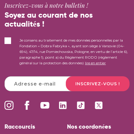
Inscrivez-vous à notre bulletin !
Soyez au courant de nos
actualités !
Je consens au traitement de mes données personnelles par la
Fondation « Dobra Fabryka », ayant son siège à Varsovie (04-
694), 47/14, rue Pomiechowska, Pologne, en vertu de l’article 6),
paragraphe 1), point a) du Règlement RODO (règlement
général sur la protection des données)
lire en entier
INSCRIVEZ-VOUS !
Raccourcis
Nos coordonées