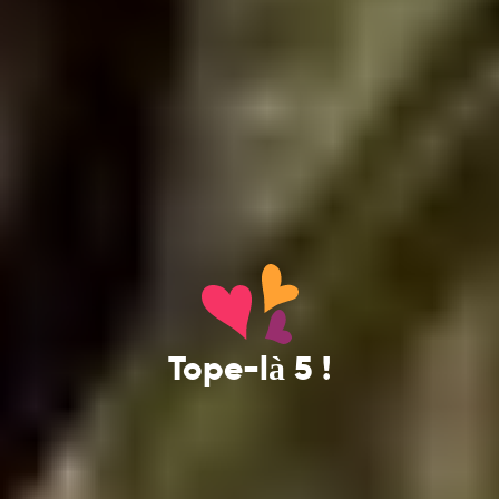
Tope-là 5 !