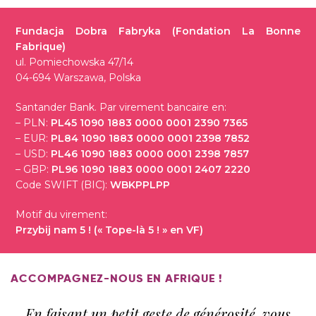
Fundacja Dobra Fabryka
(Fondation La Bonne
Fabrique
)
ul. Pomiechowska 47/14
04-694 Warszawa, Polska
Santander Bank. Par virement bancaire en:
– PLN:
PL45 1090 1883 0000 0001 2390 7365
– EUR:
PL84 1090 1883 0000 0001 2398 7852
– USD:
PL46 1090 1883 0000 0001 2398 7857
– GBP:
PL96 1090 1883 0000 0001 2407 2220
Code SWIFT (BIC):
WBKPPLPP
Motif du virement:
Przybij nam 5 !
(« Tope-là 5 ! » en VF)
ACCOMPAGNEZ-NOUS EN AFRIQUE !
En faisant un petit geste de générosité vous