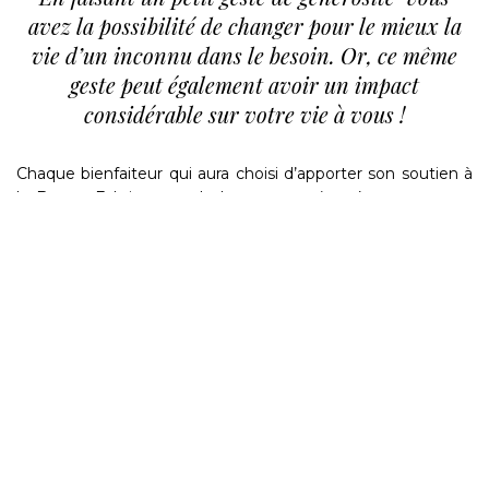
avez la possibilité de changer pour le mieux la
vie d’un inconnu dans le besoin. Or, ce même
geste peut également avoir un impact
considérable sur votre vie à vous !
Chaque bienfaiteur qui aura choisi d’apporter son soutien à
la Bonne Fabrique sur le long terme (en s’engageant au
projet « Tope-là 5 ! » et en se joignant à un autre projet de
son choix, p. ex. « Les équipes d’Anges »), participera à un
jeu concours pour gagner un voyage en Afrique en notre
compagnie. À ce jour, cinq chanceux ont déjà eu l’occasion
de voir de leurs propres yeux comment nous travaillons
in
situ
. Parmi eux Agnieszka Zawiejska et à Dawid Rolla qui
continuent à nous offrir leurs
Tope-là 5 !
à intervalles
réguliers. Agnieszka et Dawid ont ainsi eu l’opportunité de
visiter nos établissements en Zambie et au Rwanda, où ils
ont passé dix jours pleins de nouvelles expériences, de
rencontres intéressantes et d’aventures inoubliables.