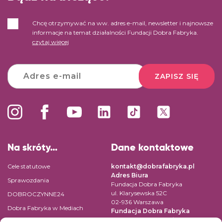
Chcę otrzymywać na ww. adres e-mail, newsletter i najnowsze
informacje na temat działalności Fundacji Dobra Fabryka.
czytaj więcej
ZAPISZ SIĘ
Na skróty…
Dane kontaktowe
Cele statutowe
kontakt@dobrafabryka.pl
Adres Biura
Sprawozdania
Fundacja Dobra Fabryka
ul. Klarysewska 52C
DOBROCZYNNE24
02-936 Warszawa
Dobra Fabryka w Mediach
Fundacja Dobra Fabryka
ul. Pomiechowska 47/14
Regulamin