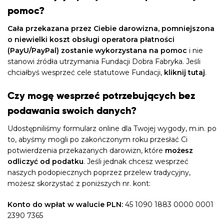
pomoc?
Cała przekazana przez Ciebie darowizna, pomniejszona
o niewielki koszt obsługi operatora płatności
(PayU/PayPal) zostanie wykorzystana na pomoc
i nie
stanowi źródła utrzymania Fundacji Dobra Fabryka. Jeśli
chciałbyś wesprzeć cele statutowe Fundacji,
kliknij tutaj
.
Czy mogę wesprzeć potrzebujących bez
podawania swoich danych?
Udostępniliśmy formularz online dla Twojej wygody, m.in. po
to, abyśmy mogli po zakończonym roku przesłać Ci
potwierdzenia przekazanych darowizn, które
możesz
odliczyć od podatku
. Jeśli jednak chcesz wesprzeć
naszych podopiecznych poprzez przelew tradycyjny,
możesz skorzystać z poniższych nr. kont:
Konto do wpłat w walucie PLN:
45 1090 1883 0000 0001
2390 7365