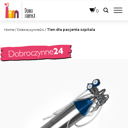
POLSKI
0
Home
/
Dobroczynne24
/
Tlen dla pacjenta szpitala