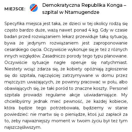
Demokratyczna Republika Konga –
MIEJSCE:
szpital w Ntamugendze
Specyfika miejsca jest taka, że dzieci w tej okolicy rodzą się
często bardzo duże, ważą nawet ponad 4 kg. Gdy w czasie
badań przed rozwiązaniem lekarz przewiduje taką sytuację,
bywa że jedynym rozwiązaniem jest zaproponowanie
cesarskiego cięcia. Oczywiście wykonuje się je też z różnych
innych względów. Zasadniczo porody tego typu planowane.
Oczywiście sytuacje nagłe operuje się natychmiast.
Niestety wciąż zdarza się, że kobiety opóźniają zgłoszenie
się do szpitala, najczęściej zatrzymywane w domu przez
mężczyzn uważających, że powinny pracować w polu, albo
obawiających się, że taki poród to znaczne koszty. Personel
szpitala prowadzi regularne akcje uświadamiające. My
chcielibyśmy jednak mieć pewność, że każdej kobiecie,
która będzie tego potrzebowała, będziemy w stanie
powiedzieć: nie martw się o pieniądze, ktoś już zapłacił za
to, żeby najważniejszy moment w twoim życiu był też tym
najszczęśliwszym.