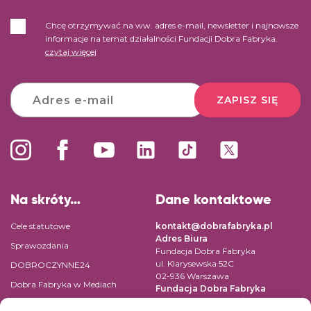
Chcę otrzymywać na ww. adres e-mail, newsletter i najnowsze
informacje na temat działalności Fundacji Dobra Fabryka.
czytaj więcej
ZAPISZ SIĘ
Na skróty…
Dane kontaktowe
Cele statutowe
kontakt@dobrafabryka.pl
Adres Biura
Sprawozdania
Fundacja Dobra Fabryka
ul. Klarysewska 52C
DOBROCZYNNE24
02-936 Warszawa
Dobra Fabryka w Mediach
Fundacja Dobra Fabryka
ul. Pomiechowska 47/14
Regulamin