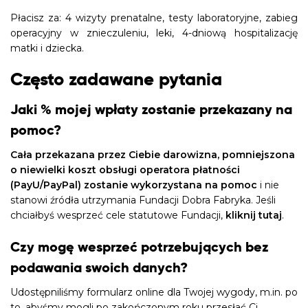
Płacisz za: 4 wizyty prenatalne, testy laboratoryjne, zabieg
operacyjny w znieczuleniu, leki, 4-dniową hospitalizację
matki i dziecka.
Często zadawane pytania
Jaki % mojej wpłaty zostanie przekazany na
pomoc?
Cała przekazana przez Ciebie darowizna, pomniejszona
o niewielki koszt obsługi operatora płatności
(PayU/PayPal) zostanie wykorzystana na pomoc
i nie
stanowi źródła utrzymania Fundacji Dobra Fabryka. Jeśli
chciałbyś wesprzeć cele statutowe Fundacji,
kliknij tutaj
.
Czy mogę wesprzeć potrzebujących bez
podawania swoich danych?
Udostępniliśmy formularz online dla Twojej wygody, m.in. po
to, abyśmy mogli po zakończonym roku przesłać Ci