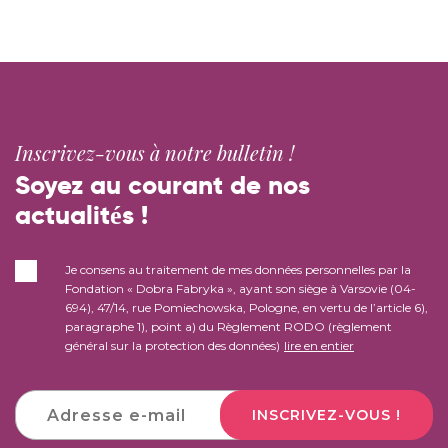
Inscrivez-vous à notre bulletin !
Soyez au courant de nos
actualités !
Je consens au traitement de mes données personnelles par la
Fondation « Dobra Fabryka », ayant son siège à Varsovie (04-
694), 47/14, rue Pomiechowska, Pologne, en vertu de l’article 6),
paragraphe 1), point a) du Règlement RODO (règlement
général sur la protection des données)
lire en entier
INSCRIVEZ-VOUS !