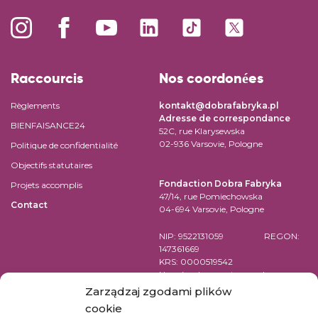
Raccourcis
Nos coordonées
Règlements
kontakt@dobrafabryka.pl
Adresse de correspondance
BIENFAISANCE24
52C, rue Klarysewska
02-936 Varsovie, Pologne
Politique de confidentialité
Objectifs statutaires
Fondaction Dobra Fabryka
Projets accomplis
47/14, rue Pomiechowska
Contact
04-694 Varsovie, Pologne
NIP: 9522131059 REGON:
147361669
KRS: 0000519542
Numéro de compte pour les
virements en EUR:
Zarządzaj zgodami plików
PL84 1090 1883 0000 0001 2398
cookie
7852