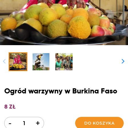
Ogród warzywny w Burkina Faso
8
ZŁ
Ilość
-
+
DO KOSZYKA