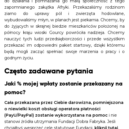
do działania i pomnażania go małą społeczność z tego
zapomnianego zakątka Afryki. Przekazaliśmy rodzinom
ziarno do uprawy pól i zwierzęta hodowlane,
wybudowaliśmy młyn, w planach jest piekarnia. Chcemy, by
do żyjących w skrajnej biedzie mieszkańców położonej na
północy kraju wioski Gourcy powróciła nadzieja. Chcemy
nauczyć tych ludzi przedsiębiorczości i przede wszystkim
przekazać im odpowiedni pakiet startowy, dzięki któremu
będą mogli zacząć spełniać swoje marzenia o pracy i o
godnym życiu.
Często zadawane pytania
Jaki % mojej wpłaty zostanie przekazany na
pomoc?
Cała przekazana przez Ciebie darowizna, pomniejszona
o niewielki koszt obsługi operatora płatności
(PayU/PayPal) zostanie wykorzystana na pomoc
i nie
stanowi źródła utrzymania Fundacji Dobra Fabryka. Jeśli
chciałbyś wesprzeć cele statutowe Fundacji,
kliknij tutaj
.