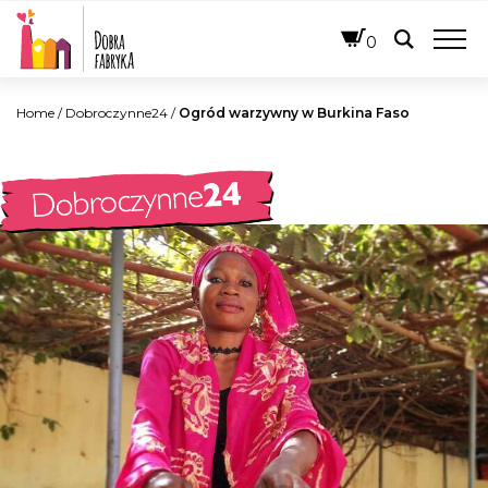
POLSKI
0
Home
/
Dobroczynne24
/
Ogród warzywny w Burkina Faso