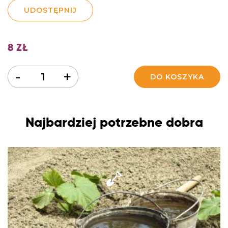
UDOSTĘPNIJ
8
ZŁ
Ilość
-
+
DO KOSZYKA
Najbardziej potrzebne dobra