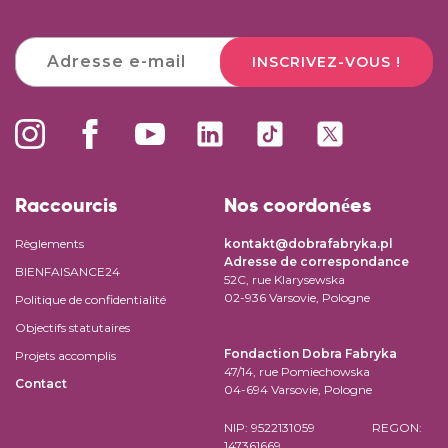
INSCRIVEZ-VOUS !
Raccourcis
Nos coordonées
Règlements
kontakt@dobrafabryka.pl
Adresse de correspondance
BIENFAISANCE24
52C, rue Klarysewska
02-936 Varsovie, Pologne
Politique de confidentialité
Objectifs statutaires
Fondaction Dobra Fabryka
Projets accomplis
47/14, rue Pomiechowska
Contact
04-694 Varsovie, Pologne
NIP: 9522131059 REGON:
147361669