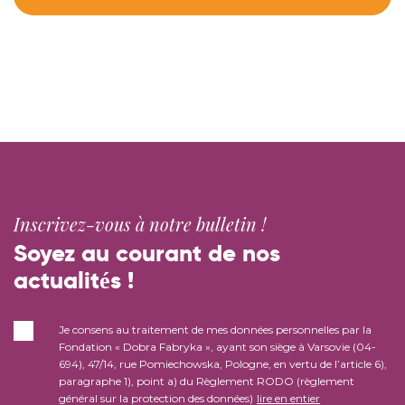
Inscrivez-vous à notre bulletin !
Soyez au courant de nos
actualités !
Je consens au traitement de mes données personnelles par la
Fondation « Dobra Fabryka », ayant son siège à Varsovie (04-
694), 47/14, rue Pomiechowska, Pologne, en vertu de l’article 6),
paragraphe 1), point a) du Règlement RODO (règlement
général sur la protection des données)
lire en entier